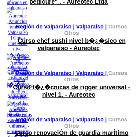
pedicure" . - Aureotec Ltda
Región de Valparaíso |
Valparaíso |
Cursos
Otros
Curso chef sushi nivel b�¿�sico en
valparaiso - Aureotec
Región de Valparaíso |
Valparaíso |
Cursos
Otros
Curso t�¿�cnicas de rigger universal -
nivel 1. - Aureotec
Región de Valparaíso |
Valparaíso |
Cursos
Otros
Curso renovaciÓn de guardia marÍtimo