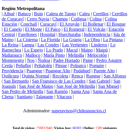
Región Metropolitana
|
Alhué
|
Batuco
|
Buin
|
Calera de Tango
|
Caleu
|
Cerrillos
|
Cerrillos
de Curacaví
|
Cerro Navia
|
Champa
|
Codigua
|
Colina
|
Colina
Estación
|
Conchalí
|
Curacaví
|
El Arrayán
|
El Bollenar
|
El Bosque
|
El Canelo
|
El Monte
|
El Paico
|
El Romeral
|
El Volcán
|
Estación
Central
|
Farellones
|
Hospital
|
Huechuraba
|
Independencia
|
Isla de
Maipo
|
La Cisterna
|
La Florida
|
La Granja
|
La Obra
|
La Pintana
|
La Reina
|
Lampa
|
Las Condes
|
Las Vertientes
|
Linderos
|
Lo
Barnechea
|
Lo Espejo
|
Lo Prado
|
Macul
|
Maipo
|
Maipú
|
Mallarauco
|
Malloco
|
María Pinto
|
Melipilla
|
Melocotón
|
Montenegro
|
Nos
|
Ñuñoa
|
Padre Hurtado
|
Paine
|
Pedro Aguirre
Cerda
|
Peñaflor
|
Peñalolén
|
Pirque
|
Polpaico
|
Pomaire
|
Providencia
|
Puangue
|
Puangue Alto
|
Pudahuel
|
Puente Alto
|
Quilicura
|
Quinta Normal
|
Recoleta
|
Renca
|
Rungue
|
San Alfonso
|
San Bernardo
|
San Fransisco de Las Condes
|
San Gabriel
|
San
Joaquín
|
San José de Maipo
|
San José de Melipilla
|
San Miguel
|
San Pedro de Melipilla
|
San Ramón
|
Santa Ana
|
Santa Ana de
Chena
|
Santiago
|
Talagante
|
Vitacura
|
Administrador:
superavisos@chileanuncios.cl
Total de visitas:
259832040
|
Visitas hoy:
66303
|
Online:
1589
visitantes