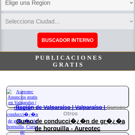
P U B L I C A C I O N E S
G R A T I S
Región de Valparaíso |
Valparaíso |
Cursos
Otros
Curso de conducci�¿�n de gr�¿�a
de horquilla - Aureotec