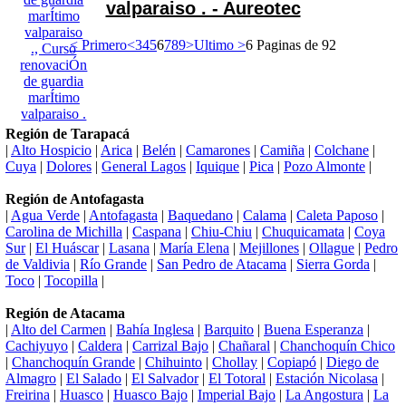
valparaiso . - Aureotec
< Primero
<
3
4
5
6
7
8
9
>
Ultimo >
6 Paginas de 92
Región de Tarapacá
|
Alto Hospicio
|
Arica
|
Belén
|
Camarones
|
Camiña
|
Colchane
|
Cuya
|
Dolores
|
General Lagos
|
Iquique
|
Pica
|
Pozo Almonte
|
Región de Antofagasta
|
Agua Verde
|
Antofagasta
|
Baquedano
|
Calama
|
Caleta Paposo
|
Carolina de Michilla
|
Caspana
|
Chiu-Chiu
|
Chuquicamata
|
Coya
Sur
|
El Huáscar
|
Lasana
|
María Elena
|
Mejillones
|
Ollague
|
Pedro
de Valdivia
|
Río Grande
|
San Pedro de Atacama
|
Sierra Gorda
|
Toco
|
Tocopilla
|
Región de Atacama
|
Alto del Carmen
|
Bahía Inglesa
|
Barquito
|
Buena Esperanza
|
Cachiyuyo
|
Caldera
|
Carrizal Bajo
|
Chañaral
|
Chanchoquín Chico
|
Chanchoquín Grande
|
Chihuinto
|
Chollay
|
Copiapó
|
Diego de
Almagro
|
El Salado
|
El Salvador
|
El Totoral
|
Estación Nicolasa
|
Freirina
|
Huasco
|
Huasco Bajo
|
Imperial Bajo
|
La Angostura
|
La