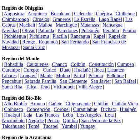
Región de Ohiggins
|
Angostura
|
Auquinco
|
Bucalemu
|
Caleuche
|
Chépica
|
Chillehue
|
Chimbarongo
|
Ciruelos
|
Graneros
|
La Estrella
|
Lago Rapel
|
Las
Cabras
|
Machalí
|
Malloa
|
Marchigüe
|
Matanzas
|
Nancagua
|
Navidad
|
Olivar
|
Palmilla
|
Paredones
|
Pelequén
|
Peralillo
|
Peumo
|
Pichidegua
|
Pichilemu
|
Placilla
|
Rancagua
|
Rapel
|
Rapel de
Navidad
|
Rengo
|
Requínoa
|
San Fernando
|
San Francisco de
Mostazal
|
Santa Cruz
|
Región del Maule
|
Bobadilla
|
Cauquenes
|
Chanco
|
Colbún
|
Constitución
|
Cumpeo
|
Curanipe
|
Curepto
|
Curicó
|
Duao
|
Hualañé
|
Iloca
|
Licantén
|
Linares
|
Longaví
|
Maule
|
Molina
|
Parral
|
Pelarco
|
Pelluhue
|
Pencahue
|
Sagrada Familia
|
San Clemente
|
San Javier
|
San Rafael
|
Santa Rita
|
Talca
|
Teno
|
Vichuquén
|
Villa Alegre
|
Región del Bio-Bio
|
Alto Biobío
|
Arauco
|
Cañete
|
Chiguayante
|
Chillán
|
Chillán Viejo
|
Coihueco
|
Concepción
|
Coronel
|
Curanilahue
|
Dichato
|
Hualpén
|
Hualqui
|
Laja
|
Las Trancas
|
Lebu
|
Los Angeles
|
Lota
|
Nacimiento
|
Negrete
|
Penco
|
Quillón
|
San Pedro de la Paz
|
Talcahuano
|
Tomé
|
Tucapel
|
Yumbel
|
Yungay
|
Región de la Araucanía