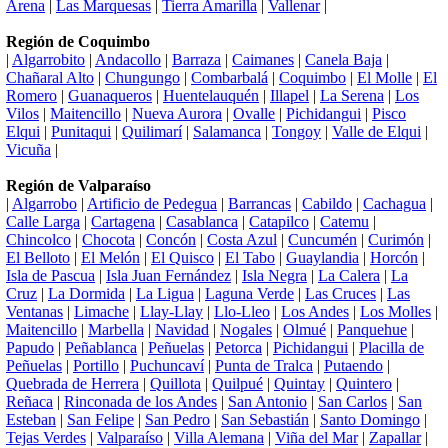
Arena
|
Las Marquesas
|
Tierra Amarilla
|
Vallenar
|
Región de Coquimbo
|
Algarrobito
|
Andacollo
|
Barraza
|
Caimanes
|
Canela Baja
|
Chañaral Alto
|
Chungungo
|
Combarbalá
|
Coquimbo
|
El Molle
|
El
Romero
|
Guanaqueros
|
Huentelauquén
|
Illapel
|
La Serena
|
Los
Vilos
|
Maitencillo
|
Nueva Aurora
|
Ovalle
|
Pichidangui
|
Pisco
Elqui
|
Punitaqui
|
Quilimarí
|
Salamanca
|
Tongoy
|
Valle de Elqui
|
Vicuña
|
Región de Valparaíso
|
Algarrobo
|
Artificio de Pedegua
|
Barrancas
|
Cabildo
|
Cachagua
|
Calle Larga
|
Cartagena
|
Casablanca
|
Catapilco
|
Catemu
|
Chincolco
|
Chocota
|
Concón
|
Costa Azul
|
Cuncumén
|
Curimón
|
El Belloto
|
El Melón
|
El Quisco
|
El Tabo
|
Guaylandia
|
Horcón
|
Isla de Pascua
|
Isla Juan Fernández
|
Isla Negra
|
La Calera
|
La
Cruz
|
La Dormida
|
La Ligua
|
Laguna Verde
|
Las Cruces
|
Las
Ventanas
|
Limache
|
Llay-Llay
|
Llo-Lleo
|
Los Andes
|
Los Molles
|
Maitencillo
|
Marbella
|
Navidad
|
Nogales
|
Olmué
|
Panquehue
|
Papudo
|
Peñablanca
|
Peñuelas
|
Petorca
|
Pichidangui
|
Placilla de
Peñuelas
|
Portillo
|
Puchuncaví
|
Punta de Tralca
|
Putaendo
|
Quebrada de Herrera
|
Quillota
|
Quilpué
|
Quintay
|
Quintero
|
Reñaca
|
Rinconada de los Andes
|
San Antonio
|
San Carlos
|
San
Esteban
|
San Felipe
|
San Pedro
|
San Sebastián
|
Santo Domingo
|
Tejas Verdes
|
Valparaíso
|
Villa Alemana
|
Viña del Mar
|
Zapallar
|