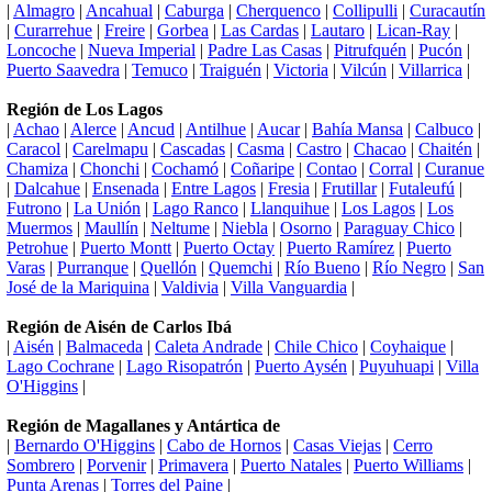
|
Almagro
|
Ancahual
|
Caburga
|
Cherquenco
|
Collipulli
|
Curacautín
|
Curarrehue
|
Freire
|
Gorbea
|
Las Cardas
|
Lautaro
|
Lican-Ray
|
Loncoche
|
Nueva Imperial
|
Padre Las Casas
|
Pitrufquén
|
Pucón
|
Puerto Saavedra
|
Temuco
|
Traiguén
|
Victoria
|
Vilcún
|
Villarrica
|
Región de Los Lagos
|
Achao
|
Alerce
|
Ancud
|
Antilhue
|
Aucar
|
Bahía Mansa
|
Calbuco
|
Caracol
|
Carelmapu
|
Cascadas
|
Casma
|
Castro
|
Chacao
|
Chaitén
|
Chamiza
|
Chonchi
|
Cochamó
|
Coñaripe
|
Contao
|
Corral
|
Curanue
|
Dalcahue
|
Ensenada
|
Entre Lagos
|
Fresia
|
Frutillar
|
Futaleufú
|
Futrono
|
La Unión
|
Lago Ranco
|
Llanquihue
|
Los Lagos
|
Los
Muermos
|
Maullín
|
Neltume
|
Niebla
|
Osorno
|
Paraguay Chico
|
Petrohue
|
Puerto Montt
|
Puerto Octay
|
Puerto Ramírez
|
Puerto
Varas
|
Purranque
|
Quellón
|
Quemchi
|
Río Bueno
|
Río Negro
|
San
José de la Mariquina
|
Valdivia
|
Villa Vanguardia
|
Región de Aisén de Carlos Ibá
|
Aisén
|
Balmaceda
|
Caleta Andrade
|
Chile Chico
|
Coyhaique
|
Lago Cochrane
|
Lago Risopatrón
|
Puerto Aysén
|
Puyuhuapi
|
Villa
O'Higgins
|
Región de Magallanes y Antártica de
|
Bernardo O'Higgins
|
Cabo de Hornos
|
Casas Viejas
|
Cerro
Sombrero
|
Porvenir
|
Primavera
|
Puerto Natales
|
Puerto Williams
|
Punta Arenas
|
Torres del Paine
|