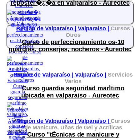
reposter�¿�a en valparaiso - Aureotec
Región de Valparaíso |
Valparaíso |
Cursos
Otros
Curso de perfeccionamiento os-10
guardias, conserjes, nocheros - Aureotec
Región de Valparaíso |
Valparaíso |
Servicios
Varios
Curso guardia seguridad marÍtimo
ubicada en valparaiso - Aureotec
Región de Valparaíso |
Valparaíso |
Cursos
de Manicure, Uñas de Gel y Acrílicas
Curso "tÉcnicas de manicure y