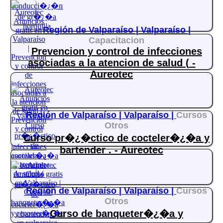
Región de Valparaíso |
Valparaíso |
Capacitacion
Prevencion y control de infecciones
asociadas a la atencion de salud ( -
Aureotec
Región de Valparaíso |
Valparaíso |
Cursos
Otros
Curso pr�¿�ctico de cocteler�¿�a y
bartender . - Aureotec
Región de Valparaíso |
Valparaíso |
Cursos
Otros
Curso de banqueter�¿�a y