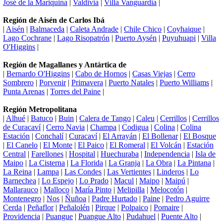
José de la Mariquina
|
Valdivia
|
Villa Vanguardia
|
Región de Aisén de Carlos Ibá
|
Aisén
|
Balmaceda
|
Caleta Andrade
|
Chile Chico
|
Coyhaique
|
Lago Cochrane
|
Lago Risopatrón
|
Puerto Aysén
|
Puyuhuapi
|
Villa
O'Higgins
|
Región de Magallanes y Antártica de
|
Bernardo O'Higgins
|
Cabo de Hornos
|
Casas Viejas
|
Cerro
Sombrero
|
Porvenir
|
Primavera
|
Puerto Natales
|
Puerto Williams
|
Punta Arenas
|
Torres del Paine
|
Región Metropolitana
|
Alhué
|
Batuco
|
Buin
|
Calera de Tango
|
Caleu
|
Cerrillos
|
Cerrillos
de Curacaví
|
Cerro Navia
|
Champa
|
Codigua
|
Colina
|
Colina
Estación
|
Conchalí
|
Curacaví
|
El Arrayán
|
El Bollenar
|
El Bosque
|
El Canelo
|
El Monte
|
El Paico
|
El Romeral
|
El Volcán
|
Estación
Central
|
Farellones
|
Hospital
|
Huechuraba
|
Independencia
|
Isla de
Maipo
|
La Cisterna
|
La Florida
|
La Granja
|
La Obra
|
La Pintana
|
La Reina
|
Lampa
|
Las Condes
|
Las Vertientes
|
Linderos
|
Lo
Barnechea
|
Lo Espejo
|
Lo Prado
|
Macul
|
Maipo
|
Maipú
|
Mallarauco
|
Malloco
|
María Pinto
|
Melipilla
|
Melocotón
|
Montenegro
|
Nos
|
Ñuñoa
|
Padre Hurtado
|
Paine
|
Pedro Aguirre
Cerda
|
Peñaflor
|
Peñalolén
|
Pirque
|
Polpaico
|
Pomaire
|
Providencia
|
Puangue
|
Puangue Alto
|
Pudahuel
|
Puente Alto
|