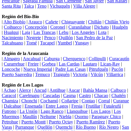
Pencahue
|
Sagrada Familia
|
San Clemente
|
San Javier
|
San Rafael
|
Santa Rita
|
Talca
|
Teno
|
Vichuquén
|
Villa Alegre
|
Región del Bio-Bio
|
Alto Biobío
|
Arauco
|
Cañete
|
Chiguayante
|
Chillán
|
Chillán Viejo
|
Coihueco
|
Concepción
|
Coronel
|
Curanilahue
|
Dichato
|
Hualpén
|
Hualqui
|
Laja
|
Las Trancas
|
Lebu
|
Los Angeles
|
Lota
|
Nacimiento
|
Negrete
|
Penco
|
Quillón
|
San Pedro de la Paz
|
Talcahuano
|
Tomé
|
Tucapel
|
Yumbel
|
Yungay
|
Región de la Araucanía
|
Almagro
|
Ancahual
|
Caburga
|
Cherquenco
|
Collipulli
|
Curacautín
|
Curarrehue
|
Freire
|
Gorbea
|
Las Cardas
|
Lautaro
|
Lican-Ray
|
Loncoche
|
Nueva Imperial
|
Padre Las Casas
|
Pitrufquén
|
Pucón
|
Puerto Saavedra
|
Temuco
|
Traiguén
|
Victoria
|
Vilcún
|
Villarrica
|
Región de Los Lagos
|
Achao
|
Alerce
|
Ancud
|
Antilhue
|
Aucar
|
Bahía Mansa
|
Calbuco
|
Caracol
|
Carelmapu
|
Cascadas
|
Casma
|
Castro
|
Chacao
|
Chaitén
|
Chamiza
|
Chonchi
|
Cochamó
|
Coñaripe
|
Contao
|
Corral
|
Curanue
|
Dalcahue
|
Ensenada
|
Entre Lagos
|
Fresia
|
Frutillar
|
Futaleufú
|
Futrono
|
La Unión
|
Lago Ranco
|
Llanquihue
|
Los Lagos
|
Los
Muermos
|
Maullín
|
Neltume
|
Niebla
|
Osorno
|
Paraguay Chico
|
Petrohue
|
Puerto Montt
|
Puerto Octay
|
Puerto Ramírez
|
Puerto
Varas
|
Purranque
|
Quellón
|
Quemchi
|
Río Bueno
|
Río Negro
|
San