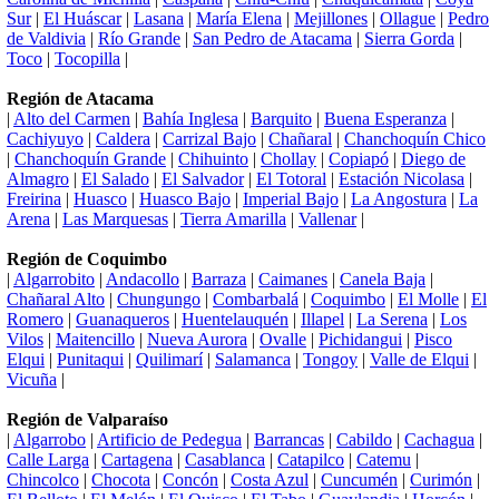
Sur
|
El Huáscar
|
Lasana
|
María Elena
|
Mejillones
|
Ollague
|
Pedro
de Valdivia
|
Río Grande
|
San Pedro de Atacama
|
Sierra Gorda
|
Toco
|
Tocopilla
|
Región de Atacama
|
Alto del Carmen
|
Bahía Inglesa
|
Barquito
|
Buena Esperanza
|
Cachiyuyo
|
Caldera
|
Carrizal Bajo
|
Chañaral
|
Chanchoquín Chico
|
Chanchoquín Grande
|
Chihuinto
|
Chollay
|
Copiapó
|
Diego de
Almagro
|
El Salado
|
El Salvador
|
El Totoral
|
Estación Nicolasa
|
Freirina
|
Huasco
|
Huasco Bajo
|
Imperial Bajo
|
La Angostura
|
La
Arena
|
Las Marquesas
|
Tierra Amarilla
|
Vallenar
|
Región de Coquimbo
|
Algarrobito
|
Andacollo
|
Barraza
|
Caimanes
|
Canela Baja
|
Chañaral Alto
|
Chungungo
|
Combarbalá
|
Coquimbo
|
El Molle
|
El
Romero
|
Guanaqueros
|
Huentelauquén
|
Illapel
|
La Serena
|
Los
Vilos
|
Maitencillo
|
Nueva Aurora
|
Ovalle
|
Pichidangui
|
Pisco
Elqui
|
Punitaqui
|
Quilimarí
|
Salamanca
|
Tongoy
|
Valle de Elqui
|
Vicuña
|
Región de Valparaíso
|
Algarrobo
|
Artificio de Pedegua
|
Barrancas
|
Cabildo
|
Cachagua
|
Calle Larga
|
Cartagena
|
Casablanca
|
Catapilco
|
Catemu
|
Chincolco
|
Chocota
|
Concón
|
Costa Azul
|
Cuncumén
|
Curimón
|