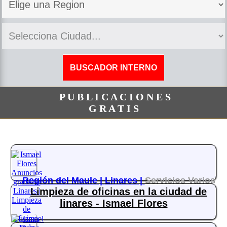
P U B L I C A C I O N E S
G R A T I S
Región del Maule |
Linares |
Servicios Varios
Limpieza de oficinas en la ciudad de
linares - Ismael Flores