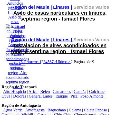
Región del Maule |
Linares |
Servicios Varios
Aseo de casas particulares en linares,
septima region - Ismael Flores
Región del Maule |
Linares |
Servicios Varios
Instalacion de aires acondicioados en
toda la septima region - Ismael Flores
< Primero
<
1
2
3
4
5
6
7
>
Ultimo >
2 Paginas de 9
Región de Tarapacá
|
Alto Hospicio
|
Arica
|
Belén
|
Camarones
|
Camiña
|
Colchane
|
Cuya
|
Dolores
|
General Lagos
|
Iquique
|
Pica
|
Pozo Almonte
|
Región de Antofagasta
|
Agua Verde
|
Antofagasta
|
Baquedano
|
Calama
|
Caleta Paposo
|
Carolina de Michilla
|
Caspana
|
Chiu-Chiu
|
Chuquicamata
|
Coya