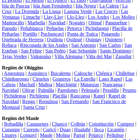
El Belloto
|
El Melón
|
El Quisco
|
El Tabo
|
Guaylandia
|
Horcón
|
Isla de Pascua
|
Isla Juan Fernández
|
Isla Negra
|
La Calera
|
La
Cruz
|
La Dormida
|
La Ligua
|
Laguna Verde
|
Las Cruces
|
Las
Ventanas
|
Limache
|
Llay-Llay
|
Llo-Lleo
|
Los Andes
|
Los Molles
|
Maitencillo
|
Marbella
|
Navidad
|
Nogales
|
Olmué
|
Panquehue
|
Papudo
|
Peñablanca
|
Peñuelas
|
Petorca
|
Pichidangui
|
Placilla de
Peñuelas
|
Portillo
|
Puchuncaví
|
Punta de Tralca
|
Putaendo
|
Quebrada de Herrera
|
Quillota
|
Quilpué
|
Quintay
|
Quintero
|
Reñaca
|
Rinconada de los Andes
|
San Antonio
|
San Carlos
|
San
Esteban
|
San Felipe
|
San Pedro
|
San Sebastián
|
Santo Domingo
|
Tejas Verdes
|
Valparaíso
|
Villa Alemana
|
Viña del Mar
|
Zapallar
|
Región de Ohiggins
|
Angostura
|
Auquinco
|
Bucalemu
|
Caleuche
|
Chépica
|
Chillehue
|
Chimbarongo
|
Ciruelos
|
Graneros
|
La Estrella
|
Lago Rapel
|
Las
Cabras
|
Machalí
|
Malloa
|
Marchigüe
|
Matanzas
|
Nancagua
|
Navidad
|
Olivar
|
Palmilla
|
Paredones
|
Pelequén
|
Peralillo
|
Peumo
|
Pichidegua
|
Pichilemu
|
Placilla
|
Rancagua
|
Rapel
|
Rapel de
Navidad
|
Rengo
|
Requínoa
|
San Fernando
|
San Francisco de
Mostazal
|
Santa Cruz
|
Región del Maule
|
Bobadilla
|
Cauquenes
|
Chanco
|
Colbún
|
Constitución
|
Cumpeo
|
Curanipe
|
Curepto
|
Curicó
|
Duao
|
Hualañé
|
Iloca
|
Licantén
|
Linares
|
Longaví
|
Maule
|
Molina
|
Parral
|
Pelarco
|
Pelluhue
|