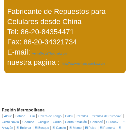
Fabricante de Repuestos para
Celulares desde China
Tel: 86-20-84354471
Fax: 86-20-34321734
E-mail:
venta3-cyj@hotmail.com
nuestra pagina :
http://www.cyj-accesorios.com
Región Metropolitana
|
|
|
|
|
|
|
|
Alhué
Batuco
Buin
Calera de Tango
Caleu
Cerrillos
Cerrillos de Curacaví
|
|
|
|
|
|
|
Cerro Navia
Champa
Codigua
Colina
Colina Estación
Conchalí
Curacaví
El
|
|
|
|
|
|
|
Arrayán
El Bollenar
El Bosque
El Canelo
El Monte
El Paico
El Romeral
El