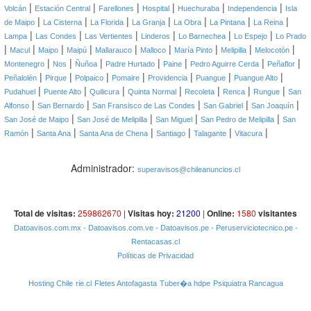
|
|
|
|
|
|
Volcán
Estación Central
Farellones
Hospital
Huechuraba
Independencia
Isla
|
|
|
|
|
|
|
de Maipo
La Cisterna
La Florida
La Granja
La Obra
La Pintana
La Reina
|
|
|
|
|
|
Lampa
Las Condes
Las Vertientes
Linderos
Lo Barnechea
Lo Espejo
Lo Prado
|
|
|
|
|
|
|
|
|
Macul
Maipo
Maipú
Mallarauco
Malloco
María Pinto
Melipilla
Melocotón
|
|
|
|
|
|
|
Montenegro
Nos
Ñuñoa
Padre Hurtado
Paine
Pedro Aguirre Cerda
Peñaflor
|
|
|
|
|
|
|
Peñalolén
Pirque
Polpaico
Pomaire
Providencia
Puangue
Puangue Alto
|
|
|
|
|
|
|
Pudahuel
Puente Alto
Quilicura
Quinta Normal
Recoleta
Renca
Rungue
San
|
|
|
|
|
Alfonso
San Bernardo
San Fransisco de Las Condes
San Gabriel
San Joaquín
|
|
|
|
San José de Maipo
San José de Melipilla
San Miguel
San Pedro de Melipilla
San
|
|
|
|
|
|
Ramón
Santa Ana
Santa Ana de Chena
Santiago
Talagante
Vitacura
Administrador:
superavisos@chileanuncios.cl
Total de visitas:
259862670
|
Visitas hoy:
21200
|
Online:
1580
visitantes
Datoavisos.com.mx
- Datoavisos.com.ve
- Datoavisos.pe
- Peruserviciotecnico.pe
-
Rentacasas.cl
Políticas de Privacidad
Hosting Chile
rie.cl
Fletes Antofagasta
Tuber�a hdpe
Psiquiatra Rancagua