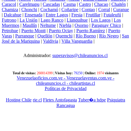
Caracol
|
Carelmapu
|
Cascadas
|
Casma
|
Castro
|
Chacao
|
Chaitén
|
Chamiza
|
Chonchi
|
Cochamó
|
Coñaripe
|
Contao
|
Corral
|
Curanue
|
Dalcahue
|
Ensenada
|
Entre Lagos
|
Fresia
|
Frutillar
|
Futaleufú
|
Futrono
|
La Unión
|
Lago Ranco
|
Llanquihue
|
Los Lagos
|
Los
Muermos
|
Maullín
|
Neltume
|
Niebla
|
Osorno
|
Paraguay Chico
|
Petrohue
|
Puerto Montt
|
Puerto Octay
|
Puerto Ramírez
|
Puerto
Varas
|
Purranque
|
Quellón
|
Quemchi
|
Río Bueno
|
Río Negro
|
San
José de la Mariquina
|
Valdivia
|
Villa Vanguardia
|
Administrador:
superavisos@chileanuncios.cl
Total de visitas:
260014399
|
Visitas hoy:
79250
|
Online:
1974
visitantes
Venezuelaoficios.com.ve
- Venezuelaventas.com.ve
-
chileanuncios.cl
- chileartistas.cl
Políticas de Privacidad
Hosting Chile
rie.cl
Fletes Antofagasta
Tuber�a hdpe
Psiquiatra
Rancagua