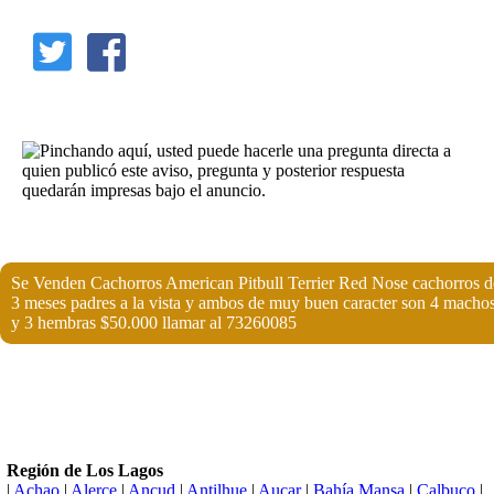
Se Venden Cachorros American Pitbull Terrier Red Nose cachorros d
3 meses padres a la vista y ambos de muy buen caracter son 4 macho
y 3 hembras $50.000 llamar al 73260085
Región de Los Lagos
|
Achao
|
Alerce
|
Ancud
|
Antilhue
|
Aucar
|
Bahía Mansa
|
Calbuco
|