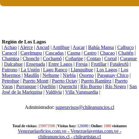
Región de Los Lagos
|
Achao
|
Alerce
|
Ancud
|
Antilhue
|
Aucar
|
Bahía Mansa
|
Calbuco
|
Caracol
|
Carelmapu
|
Cascadas
|
Casma
|
Castro
|
Chacao
|
Chaitén
|
Chamiza
|
Chonchi
|
Cochamó
|
Coñaripe
|
Contao
|
Corral
|
Curanue
|
Dalcahue
|
Ensenada
|
Entre Lagos
|
Fresia
|
Frutillar
|
Futaleufú
|
Futrono
|
La Unión
|
Lago Ranco
|
Llanquihue
|
Los Lagos
|
Los
Muermos
|
Maullín
|
Neltume
|
Niebla
|
Osorno
|
Paraguay Chico
|
Petrohue
|
Puerto Montt
|
Puerto Octay
|
Puerto Ramírez
|
Puerto
Varas
|
Purranque
|
Quellón
|
Quemchi
|
Río Bueno
|
Río Negro
|
San
José de la Mariquina
|
Valdivia
|
Villa Vanguardia
|
Administrador:
superavisos@chileanuncios.cl
Total de visitas:
259973598
|
Visitas hoy:
126080
|
Online:
1980
visitantes
Venezuelaoficios.com.ve
- Venezuelaventas.com.ve
-
chileanuncios.cl
- chileartistas.cl