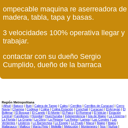
ompecable maquina re aserreadora de
madera, tabla, tapa y basas.
3 velocidades 100% operativa llegar y
trabajar.
contactar con su dueño Sergio
Cumplido, dueño de la barraca
Región Metropolitana
|
Alhué
|
Batuco
|
Buin
|
Calera de Tango
|
Caleu
|
Cerrillos
|
Cerrillos de Curacaví
|
Cerro
Navia
|
Champa
|
Codigua
|
Colina
|
Colina Estación
|
Conchalí
|
Curacaví
|
El Arrayán
|
El
Bollenar
|
El Bosque
|
El Canelo
|
El Monte
|
El Paico
|
El Romeral
|
El Volcán
|
Estación
Central
|
Farellones
|
Hospital
|
Huechuraba
|
Independencia
|
Isla de Maipo
|
La Cisterna
|
La Florida
|
La Granja
|
La Obra
|
La Pintana
|
La Reina
|
Lampa
|
Las Condes
|
Las
Vertientes
|
Linderos
|
Lo Barnechea
|
Lo Espejo
|
Lo Prado
|
Macul
|
Maipo
|
Maipú
|
Mallarauco
|
Malloco
|
María Pinto
|
Melipilla
|
Melocotón
|
Montenegro
|
Nos
|
Ñuñoa
|