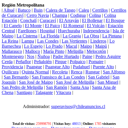
Región Metropolitana
|
Alhué
|
Batuco
|
Buin
|
Calera de Tango
|
Caleu
|
Cerrillos
|
Cerrillos
de Curacaví
|
Cerro Navia
|
Champa
|
Codigua
|
Colina
|
Colina
Estación
|
Conchalí
|
Curacaví
|
El Arrayán
|
El Bollenar
|
El Bosque
|
El Canelo
|
El Monte
|
El Paico
|
El Romeral
|
El Volcán
|
Estación
Central
|
Farellones
|
Hospital
|
Huechuraba
|
Independencia
|
Isla de
Maipo
|
La Cisterna
|
La Florida
|
La Granja
|
La Obra
|
La Pintana
|
La Reina
|
Lampa
|
Las Condes
|
Las Vertientes
|
Linderos
|
Lo
Barnechea
|
Lo Espejo
|
Lo Prado
|
Macul
|
Maipo
|
Maipú
|
Mallarauco
|
Malloco
|
María Pinto
|
Melipilla
|
Melocotón
|
Montenegro
|
Nos
|
Ñuñoa
|
Padre Hurtado
|
Paine
|
Pedro Aguirre
Cerda
|
Peñaflor
|
Peñalolén
|
Pirque
|
Polpaico
|
Pomaire
|
Providencia
|
Puangue
|
Puangue Alto
|
Pudahuel
|
Puente Alto
|
Quilicura
|
Quinta Normal
|
Recoleta
|
Renca
|
Rungue
|
San Alfonso
|
San Bernardo
|
San Fransisco de Las Condes
|
San Gabriel
|
San
Joaquín
|
San José de Maipo
|
San José de Melipilla
|
San Miguel
|
San Pedro de Melipilla
|
San Ramón
|
Santa Ana
|
Santa Ana de
Chena
|
Santiago
|
Talagante
|
Vitacura
|
Administrador:
superavisos@chileanuncios.cl
Total de visitas:
259998791
|
Visitas hoy:
48013
|
Online:
1785
visitantes