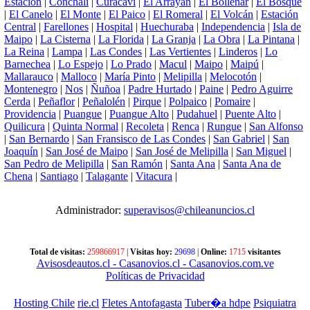
Estación
|
Conchalí
|
Curacaví
|
El Arrayán
|
El Bollenar
|
El Bosque
|
El Canelo
|
El Monte
|
El Paico
|
El Romeral
|
El Volcán
|
Estación
Central
|
Farellones
|
Hospital
|
Huechuraba
|
Independencia
|
Isla de
Maipo
|
La Cisterna
|
La Florida
|
La Granja
|
La Obra
|
La Pintana
|
La Reina
|
Lampa
|
Las Condes
|
Las Vertientes
|
Linderos
|
Lo
Barnechea
|
Lo Espejo
|
Lo Prado
|
Macul
|
Maipo
|
Maipú
|
Mallarauco
|
Malloco
|
María Pinto
|
Melipilla
|
Melocotón
|
Montenegro
|
Nos
|
Ñuñoa
|
Padre Hurtado
|
Paine
|
Pedro Aguirre
Cerda
|
Peñaflor
|
Peñalolén
|
Pirque
|
Polpaico
|
Pomaire
|
Providencia
|
Puangue
|
Puangue Alto
|
Pudahuel
|
Puente Alto
|
Quilicura
|
Quinta Normal
|
Recoleta
|
Renca
|
Rungue
|
San Alfonso
|
San Bernardo
|
San Fransisco de Las Condes
|
San Gabriel
|
San
Joaquín
|
San José de Maipo
|
San José de Melipilla
|
San Miguel
|
San Pedro de Melipilla
|
San Ramón
|
Santa Ana
|
Santa Ana de
Chena
|
Santiago
|
Talagante
|
Vitacura
|
Administrador:
superavisos@chileanuncios.cl
Total de visitas:
259866917
|
Visitas hoy:
29698
|
Online:
1715
visitantes
Avisosdeautos.cl
- Casanovios.cl
- Casanovios.com.ve
Políticas de Privacidad
Hosting Chile
rie.cl
Fletes Antofagasta
Tuber�a hdpe
Psiquiatra