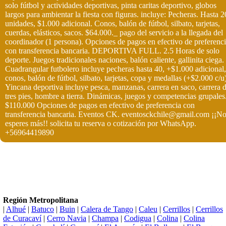
solo fútbol y actividades deportivas, pinta caritas deportivo, globos
largos para ambientar la fiesta con figuras. incluye: Pecheras. Hasta 2
unidades, $1.000 adicional. Conos, balón de fútbol, silbato, tarjetas,
cuerdas, elásticos, sacos. $64.000._ pago del servicio a la llegada del
coordinador (1 persona). Opciones de pagos en efectivo de preferenc
con transferencia bancaria. DEPORTIVA FULL. 2.5 Horas de solo
deporte. Juegos tradicionales naciones, balón caliente, gallinita ciega.
Cuadrangular futbolero incluye pecheras hasta 40, +$1.000 adicional,
conos, balón de fútbol, silbato, tarjetas, copa y medallas (+$2.000 c/u
Yincana deportiva incluye pesca, manzanas, carrera en saco, carrera 
tres pies, hombre a tierra. Dinámicas, juegos y competencias grupales
$110.000 Opciones de pagos en efectivo de preferencia con
transferencia bancaria. Eventos CK. eventosckchile@gmail.com ¡¡N
esperes más!! solicita tu reserva o cotización por WhatsApp.
+56964419890
Región Metropolitana
|
Alhué
|
Batuco
|
Buin
|
Calera de Tango
|
Caleu
|
Cerrillos
|
Cerrillos
de Curacaví
|
Cerro Navia
|
Champa
|
Codigua
|
Colina
|
Colina