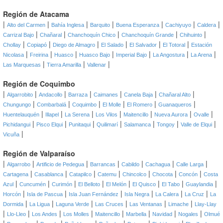
Región de Atacama
|
|
|
|
|
|
|
Alto del Carmen
Bahía Inglesa
Barquito
Buena Esperanza
Cachiyuyo
Caldera
|
|
|
|
|
Carrizal Bajo
Chañaral
Chanchoquín Chico
Chanchoquín Grande
Chihuinto
|
|
|
|
|
|
Chollay
Copiapó
Diego de Almagro
El Salado
El Salvador
El Totoral
Estación
|
|
|
|
|
|
|
Nicolasa
Freirina
Huasco
Huasco Bajo
Imperial Bajo
La Angostura
La Arena
|
|
|
Las Marquesas
Tierra Amarilla
Vallenar
Región de Coquimbo
|
|
|
|
|
|
|
Algarrobito
Andacollo
Barraza
Caimanes
Canela Baja
Chañaral Alto
|
|
|
|
|
|
Chungungo
Combarbalá
Coquimbo
El Molle
El Romero
Guanaqueros
|
|
|
|
|
|
|
Huentelauquén
Illapel
La Serena
Los Vilos
Maitencillo
Nueva Aurora
Ovalle
|
|
|
|
|
|
|
Pichidangui
Pisco Elqui
Punitaqui
Quilimarí
Salamanca
Tongoy
Valle de Elqui
|
Vicuña
Región de Valparaíso
|
|
|
|
|
|
|
Algarrobo
Artificio de Pedegua
Barrancas
Cabildo
Cachagua
Calle Larga
|
|
|
|
|
|
|
Cartagena
Casablanca
Catapilco
Catemu
Chincolco
Chocota
Concón
Costa
|
|
|
|
|
|
|
|
Azul
Cuncumén
Curimón
El Belloto
El Melón
El Quisco
El Tabo
Guaylandia
|
|
|
|
|
|
Horcón
Isla de Pascua
Isla Juan Fernández
Isla Negra
La Calera
La Cruz
La
|
|
|
|
|
|
Dormida
La Ligua
Laguna Verde
Las Cruces
Las Ventanas
Limache
Llay-Llay
|
|
|
|
|
|
|
|
Llo-Lleo
Los Andes
Los Molles
Maitencillo
Marbella
Navidad
Nogales
Olmué