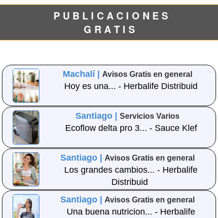
P U B L I C A C I O N E S
G R A T I S
Machalí |
Avisos Gratis en general
Hoy es una... - Herbalife Distribuid
Santiago |
Servicios Varios
Ecoflow delta pro 3... - Sauce Klef
Santiago |
Avisos Gratis en general
Los grandes cambios... - Herbalife
Distribuid
Santiago |
Avisos Gratis en general
Una buena nutricion... - Herbalife