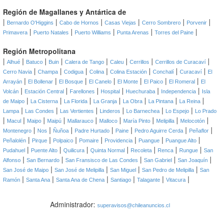
Región de Magallanes y Antártica de
|
|
|
|
|
|
Bernardo O'Higgins
Cabo de Hornos
Casas Viejas
Cerro Sombrero
Porvenir
|
|
|
|
|
Primavera
Puerto Natales
Puerto Williams
Punta Arenas
Torres del Paine
Región Metropolitana
|
|
|
|
|
|
|
|
Alhué
Batuco
Buin
Calera de Tango
Caleu
Cerrillos
Cerrillos de Curacaví
|
|
|
|
|
|
|
Cerro Navia
Champa
Codigua
Colina
Colina Estación
Conchalí
Curacaví
El
|
|
|
|
|
|
|
Arrayán
El Bollenar
El Bosque
El Canelo
El Monte
El Paico
El Romeral
El
|
|
|
|
|
|
Volcán
Estación Central
Farellones
Hospital
Huechuraba
Independencia
Isla
|
|
|
|
|
|
|
de Maipo
La Cisterna
La Florida
La Granja
La Obra
La Pintana
La Reina
|
|
|
|
|
|
Lampa
Las Condes
Las Vertientes
Linderos
Lo Barnechea
Lo Espejo
Lo Prado
|
|
|
|
|
|
|
|
|
Macul
Maipo
Maipú
Mallarauco
Malloco
María Pinto
Melipilla
Melocotón
|
|
|
|
|
|
|
Montenegro
Nos
Ñuñoa
Padre Hurtado
Paine
Pedro Aguirre Cerda
Peñaflor
|
|
|
|
|
|
|
Peñalolén
Pirque
Polpaico
Pomaire
Providencia
Puangue
Puangue Alto
|
|
|
|
|
|
|
Pudahuel
Puente Alto
Quilicura
Quinta Normal
Recoleta
Renca
Rungue
San
|
|
|
|
|
Alfonso
San Bernardo
San Fransisco de Las Condes
San Gabriel
San Joaquín
|
|
|
|
San José de Maipo
San José de Melipilla
San Miguel
San Pedro de Melipilla
San
|
|
|
|
|
|
Ramón
Santa Ana
Santa Ana de Chena
Santiago
Talagante
Vitacura
Administrador:
superavisos@chileanuncios.cl