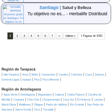
Santiago |
Salud y Belleza
Tu objetivo no es... - Herbalife Distribuid
1
1 Paginas de 4582
2
3
4
5
6
7
>
Ultimo >
Región de Tarapacá
|
|
|
|
|
|
|
|
|
Alto Hospicio
Arica
Belén
Camarones
Camiña
Colchane
Cuya
Dolores
|
|
|
|
General Lagos
Iquique
Pica
Pozo Almonte
Región de Antofagasta
|
|
|
|
|
|
Agua Verde
Antofagasta
Baquedano
Calama
Caleta Paposo
Carolina de
|
|
|
|
|
|
|
Michilla
Caspana
Chiu-Chiu
Chuquicamata
Coya Sur
El Huáscar
Lasana
|
|
|
|
|
María Elena
Mejillones
Ollague
Pedro de Valdivia
Río Grande
San Pedro de
|
|
|
|
Atacama
Sierra Gorda
Toco
Tocopilla