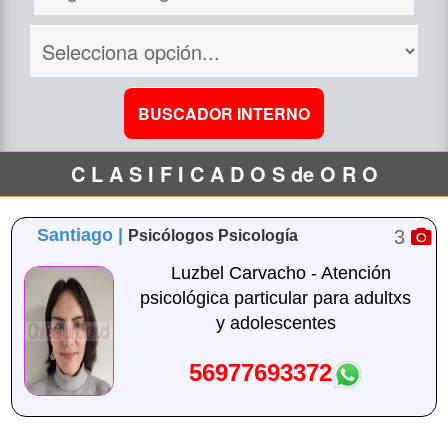
C L A S I F I C A D O S de O R O
Santiago |
3
Psicólogos Psicología
Luzbel Carvacho - Atención
psicológica particular para adultxs
y adolescentes
56977693372