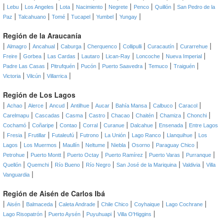
|
|
|
|
|
|
|
|
Lebu
Los Angeles
Lota
Nacimiento
Negrete
Penco
Quillón
San Pedro de la
|
|
|
|
|
|
Paz
Talcahuano
Tomé
Tucapel
Yumbel
Yungay
Región de la Araucanía
|
|
|
|
|
|
|
|
Almagro
Ancahual
Caburga
Cherquenco
Collipulli
Curacautín
Curarrehue
|
|
|
|
|
|
|
Freire
Gorbea
Las Cardas
Lautaro
Lican-Ray
Loncoche
Nueva Imperial
|
|
|
|
|
|
Padre Las Casas
Pitrufquén
Pucón
Puerto Saavedra
Temuco
Traiguén
|
|
|
Victoria
Vilcún
Villarrica
Región de Los Lagos
|
|
|
|
|
|
|
|
|
Achao
Alerce
Ancud
Antilhue
Aucar
Bahía Mansa
Calbuco
Caracol
|
|
|
|
|
|
|
|
Carelmapu
Cascadas
Casma
Castro
Chacao
Chaitén
Chamiza
Chonchi
|
|
|
|
|
|
|
Cochamó
Coñaripe
Contao
Corral
Curanue
Dalcahue
Ensenada
Entre Lagos
|
|
|
|
|
|
|
|
Fresia
Frutillar
Futaleufú
Futrono
La Unión
Lago Ranco
Llanquihue
Los
|
|
|
|
|
|
|
Lagos
Los Muermos
Maullín
Neltume
Niebla
Osorno
Paraguay Chico
|
|
|
|
|
|
Petrohue
Puerto Montt
Puerto Octay
Puerto Ramírez
Puerto Varas
Purranque
|
|
|
|
|
|
Quellón
Quemchi
Río Bueno
Río Negro
San José de la Mariquina
Valdivia
Villa
|
Vanguardia
Región de Aisén de Carlos Ibá
|
|
|
|
|
|
|
Aisén
Balmaceda
Caleta Andrade
Chile Chico
Coyhaique
Lago Cochrane
|
|
|
|
Lago Risopatrón
Puerto Aysén
Puyuhuapi
Villa O'Higgins