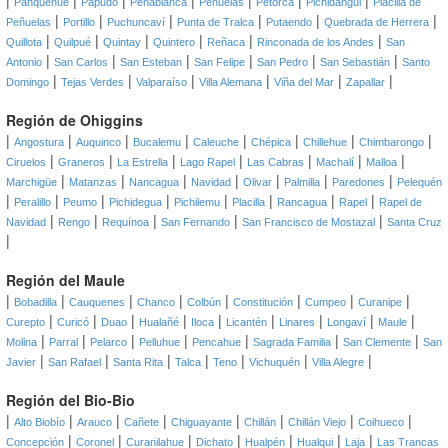
|
|
|
|
|
|
|
Panquehue
Papudo
Peñablanca
Peñuelas
Petorca
Pichidangui
Placilla de
|
|
|
|
|
|
Peñuelas
Portillo
Puchuncaví
Punta de Tralca
Putaendo
Quebrada de Herrera
|
|
|
|
|
|
Quillota
Quilpué
Quintay
Quintero
Reñaca
Rinconada de los Andes
San
|
|
|
|
|
|
Antonio
San Carlos
San Esteban
San Felipe
San Pedro
San Sebastián
Santo
|
|
|
|
|
|
Domingo
Tejas Verdes
Valparaíso
Villa Alemana
Viña del Mar
Zapallar
Región de Ohiggins
|
|
|
|
|
|
|
|
Angostura
Auquinco
Bucalemu
Caleuche
Chépica
Chillehue
Chimbarongo
|
|
|
|
|
|
|
Ciruelos
Graneros
La Estrella
Lago Rapel
Las Cabras
Machalí
Malloa
|
|
|
|
|
|
|
Marchigüe
Matanzas
Nancagua
Navidad
Olivar
Palmilla
Paredones
Pelequén
|
|
|
|
|
|
|
|
Peralillo
Peumo
Pichidegua
Pichilemu
Placilla
Rancagua
Rapel
Rapel de
|
|
|
|
|
Navidad
Rengo
Requínoa
San Fernando
San Francisco de Mostazal
Santa Cruz
|
Región del Maule
|
|
|
|
|
|
|
|
Bobadilla
Cauquenes
Chanco
Colbún
Constitución
Cumpeo
Curanipe
|
|
|
|
|
|
|
|
|
Curepto
Curicó
Duao
Hualañé
Iloca
Licantén
Linares
Longaví
Maule
|
|
|
|
|
|
|
Molina
Parral
Pelarco
Pelluhue
Pencahue
Sagrada Familia
San Clemente
San
|
|
|
|
|
|
|
Javier
San Rafael
Santa Rita
Talca
Teno
Vichuquén
Villa Alegre
Región del Bio-Bio
|
|
|
|
|
|
|
|
Alto Biobío
Arauco
Cañete
Chiguayante
Chillán
Chillán Viejo
Coihueco
|
|
|
|
|
|
|
Concepción
Coronel
Curanilahue
Dichato
Hualpén
Hualqui
Laja
Las Trancas