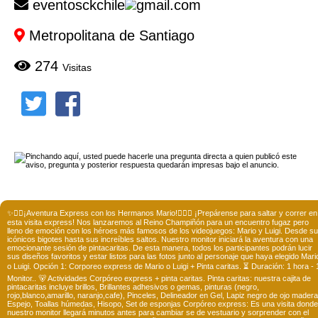
eventosckchile
gmail.com
Metropolitana de Santiago
274
Visitas
✨🐱‍🏍¡Aventura Express con los Hermanos Mario!🐱‍🏍✨ ¡Prepárense para saltar y correr en
esta visita express! Nos lanzaremos al Reino Champiñón para un encuentro fugaz pero
lleno de emoción con los héroes más famosos de los videojuegos: Mario y Luigi. Desde s
icónicos bigotes hasta sus increíbles saltos. Nuestro monitor iniciará la aventura con una
emocionante sesión de pintacaritas. De esta manera, todos los participantes podrán lucir
sus diseños favoritos y estar listos para las fotos junto al personaje que haya elegido Mari
o Luigi. Opción 1: Corporeo express de Mario o Luigi + Pinta caritas. ⏳ Duración: 1 hora - 
Monitor.. 🐻 Actividades Corpóreo express + pinta caritas. Pinta caritas: nuestra cajita de
pintacaritas incluye brillos, Brillantes adhesivos o gemas, pinturas (negro,
rojo,blanco,amarillo, naranjo,cafe), Pinceles, Delineador en Gel, Lapiz negro de ojo madera
Espejo, Toallas húmedas, Hisopo, Set de esponjas Corpóreo express: Es una visita donde
nuestro monitor llegará minutos antes para cambiar se de vestuario y sorprender con el