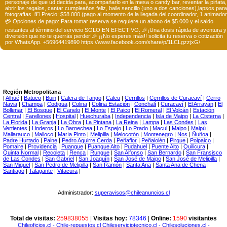
personaje de que ud decida para, acompañarlo en la mesa o candy bar, reventar la piñata,
abrir los regalos, cantar cumpleaños feliz, baile sencillo (uno a dos canciones),lapsos para
fotografías. 💵 Precio: $58.000 (pago al momento de la llegada del coordinador, 1 animador
💳 Opciones de pago: Para tomar reserva se requiere un abono de $5.000 y el saldo
restantes al término del servicio SOLO EN EFECTIVO. 🎉¡Una dosis rápida de aventura y
diversión que no te querrás perder!🎉 ¡¡No esperes más!! solicita tu reserva o cotización
por WhatsApp. +56964419890 https://www.facebook.com/share/p/1LCLgzzjxG/
Región Metropolitana
|
Alhué
|
Batuco
|
Buin
|
Calera de Tango
|
Caleu
|
Cerrillos
|
Cerrillos de Curacaví
|
Cerro
Navia
|
Champa
|
Codigua
|
Colina
|
Colina Estación
|
Conchalí
|
Curacaví
|
El Arrayán
|
El
Bollenar
|
El Bosque
|
El Canelo
|
El Monte
|
El Paico
|
El Romeral
|
El Volcán
|
Estación
Central
|
Farellones
|
Hospital
|
Huechuraba
|
Independencia
|
Isla de Maipo
|
La Cisterna
|
La Florida
|
La Granja
|
La Obra
|
La Pintana
|
La Reina
|
Lampa
|
Las Condes
|
Las
Vertientes
|
Linderos
|
Lo Barnechea
|
Lo Espejo
|
Lo Prado
|
Macul
|
Maipo
|
Maipú
|
Mallarauco
|
Malloco
|
María Pinto
|
Melipilla
|
Melocotón
|
Montenegro
|
Nos
|
Ñuñoa
|
Padre Hurtado
|
Paine
|
Pedro Aguirre Cerda
|
Peñaflor
|
Peñalolén
|
Pirque
|
Polpaico
|
Pomaire
|
Providencia
|
Puangue
|
Puangue Alto
|
Pudahuel
|
Puente Alto
|
Quilicura
|
Quinta Normal
|
Recoleta
|
Renca
|
Rungue
|
San Alfonso
|
San Bernardo
|
San Fransisco
de Las Condes
|
San Gabriel
|
San Joaquín
|
San José de Maipo
|
San José de Melipilla
|
San Miguel
|
San Pedro de Melipilla
|
San Ramón
|
Santa Ana
|
Santa Ana de Chena
|
Santiago
|
Talagante
|
Vitacura
|
Administrador:
superavisos@chileanuncios.cl
Total de visitas:
259838055
|
Visitas hoy:
78346
|
Online:
1590
visitantes
Chileoficios.cl
- Chile-repuestos.cl
Chileserviciotecnico.cl
- Chilesoluciones.cl
-