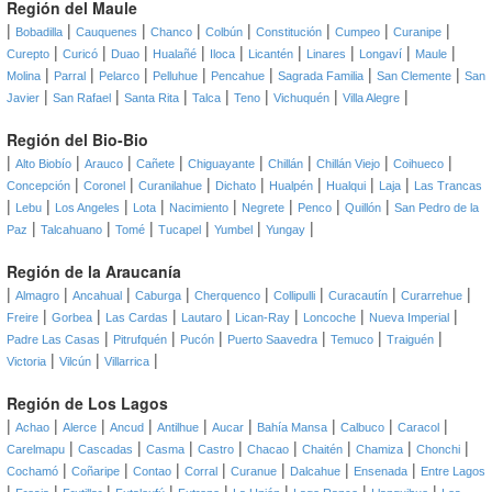
Región del Maule
|
|
|
|
|
|
|
|
Bobadilla
Cauquenes
Chanco
Colbún
Constitución
Cumpeo
Curanipe
|
|
|
|
|
|
|
|
|
Curepto
Curicó
Duao
Hualañé
Iloca
Licantén
Linares
Longaví
Maule
|
|
|
|
|
|
|
Molina
Parral
Pelarco
Pelluhue
Pencahue
Sagrada Familia
San Clemente
San
|
|
|
|
|
|
|
Javier
San Rafael
Santa Rita
Talca
Teno
Vichuquén
Villa Alegre
Región del Bio-Bio
|
|
|
|
|
|
|
|
Alto Biobío
Arauco
Cañete
Chiguayante
Chillán
Chillán Viejo
Coihueco
|
|
|
|
|
|
|
Concepción
Coronel
Curanilahue
Dichato
Hualpén
Hualqui
Laja
Las Trancas
|
|
|
|
|
|
|
|
Lebu
Los Angeles
Lota
Nacimiento
Negrete
Penco
Quillón
San Pedro de la
|
|
|
|
|
|
Paz
Talcahuano
Tomé
Tucapel
Yumbel
Yungay
Región de la Araucanía
|
|
|
|
|
|
|
|
Almagro
Ancahual
Caburga
Cherquenco
Collipulli
Curacautín
Curarrehue
|
|
|
|
|
|
|
Freire
Gorbea
Las Cardas
Lautaro
Lican-Ray
Loncoche
Nueva Imperial
|
|
|
|
|
|
Padre Las Casas
Pitrufquén
Pucón
Puerto Saavedra
Temuco
Traiguén
|
|
|
Victoria
Vilcún
Villarrica
Región de Los Lagos
|
|
|
|
|
|
|
|
|
Achao
Alerce
Ancud
Antilhue
Aucar
Bahía Mansa
Calbuco
Caracol
|
|
|
|
|
|
|
|
Carelmapu
Cascadas
Casma
Castro
Chacao
Chaitén
Chamiza
Chonchi
|
|
|
|
|
|
|
Cochamó
Coñaripe
Contao
Corral
Curanue
Dalcahue
Ensenada
Entre Lagos
|
|
|
|
|
|
|
|