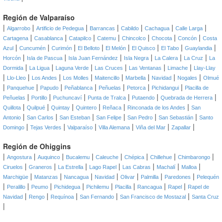
Región de Valparaíso
|
|
|
|
|
|
|
Algarrobo
Artificio de Pedegua
Barrancas
Cabildo
Cachagua
Calle Larga
|
|
|
|
|
|
|
Cartagena
Casablanca
Catapilco
Catemu
Chincolco
Chocota
Concón
Costa
|
|
|
|
|
|
|
|
Azul
Cuncumén
Curimón
El Belloto
El Melón
El Quisco
El Tabo
Guaylandia
|
|
|
|
|
|
Horcón
Isla de Pascua
Isla Juan Fernández
Isla Negra
La Calera
La Cruz
La
|
|
|
|
|
|
Dormida
La Ligua
Laguna Verde
Las Cruces
Las Ventanas
Limache
Llay-Llay
|
|
|
|
|
|
|
|
Llo-Lleo
Los Andes
Los Molles
Maitencillo
Marbella
Navidad
Nogales
Olmué
|
|
|
|
|
|
|
Panquehue
Papudo
Peñablanca
Peñuelas
Petorca
Pichidangui
Placilla de
|
|
|
|
|
|
Peñuelas
Portillo
Puchuncaví
Punta de Tralca
Putaendo
Quebrada de Herrera
|
|
|
|
|
|
Quillota
Quilpué
Quintay
Quintero
Reñaca
Rinconada de los Andes
San
|
|
|
|
|
|
Antonio
San Carlos
San Esteban
San Felipe
San Pedro
San Sebastián
Santo
|
|
|
|
|
|
Domingo
Tejas Verdes
Valparaíso
Villa Alemana
Viña del Mar
Zapallar
Región de Ohiggins
|
|
|
|
|
|
|
|
Angostura
Auquinco
Bucalemu
Caleuche
Chépica
Chillehue
Chimbarongo
|
|
|
|
|
|
|
Ciruelos
Graneros
La Estrella
Lago Rapel
Las Cabras
Machalí
Malloa
|
|
|
|
|
|
|
Marchigüe
Matanzas
Nancagua
Navidad
Olivar
Palmilla
Paredones
Pelequén
|
|
|
|
|
|
|
|
Peralillo
Peumo
Pichidegua
Pichilemu
Placilla
Rancagua
Rapel
Rapel de
|
|
|
|
|
Navidad
Rengo
Requínoa
San Fernando
San Francisco de Mostazal
Santa Cruz
|