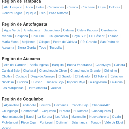
Región de Tarapacá
|
|
|
|
|
|
|
|
|
Alto Hospicio
Arica
Belén
Camarones
Camiña
Colchane
Cuya
Dolores
|
|
|
|
General Lagos
Iquique
Pica
Pozo Almonte
Región de Antofagasta
|
|
|
|
|
|
Agua Verde
Antofagasta
Baquedano
Calama
Caleta Paposo
Carolina de
|
|
|
|
|
|
|
Michilla
Caspana
Chiu-Chiu
Chuquicamata
Coya Sur
El Huáscar
Lasana
|
|
|
|
|
María Elena
Mejillones
Ollague
Pedro de Valdivia
Río Grande
San Pedro de
|
|
|
|
Atacama
Sierra Gorda
Toco
Tocopilla
Región de Atacama
|
|
|
|
|
|
|
Alto del Carmen
Bahía Inglesa
Barquito
Buena Esperanza
Cachiyuyo
Caldera
|
|
|
|
|
Carrizal Bajo
Chañaral
Chanchoquín Chico
Chanchoquín Grande
Chihuinto
|
|
|
|
|
|
Chollay
Copiapó
Diego de Almagro
El Salado
El Salvador
El Totoral
Estación
|
|
|
|
|
|
|
Nicolasa
Freirina
Huasco
Huasco Bajo
Imperial Bajo
La Angostura
La Arena
|
|
|
Las Marquesas
Tierra Amarilla
Vallenar
Región de Coquimbo
|
|
|
|
|
|
|
Algarrobito
Andacollo
Barraza
Caimanes
Canela Baja
Chañaral Alto
|
|
|
|
|
|
Chungungo
Combarbalá
Coquimbo
El Molle
El Romero
Guanaqueros
|
|
|
|
|
|
|
Huentelauquén
Illapel
La Serena
Los Vilos
Maitencillo
Nueva Aurora
Ovalle
|
|
|
|
|
|
|
Pichidangui
Pisco Elqui
Punitaqui
Quilimarí
Salamanca
Tongoy
Valle de Elqui
|
Vicuña