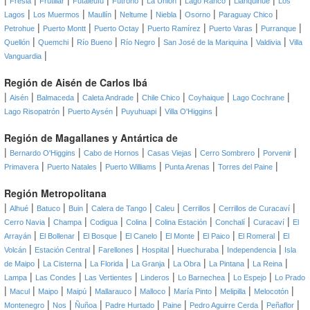
Fresia
Frutillar
Futaleufú
Futrono
La Unión
Lago Ranco
Llanquihue
Los
|
|
|
|
|
|
|
Lagos
Los Muermos
Maullín
Neltume
Niebla
Osorno
Paraguay Chico
|
|
|
|
|
|
Petrohue
Puerto Montt
Puerto Octay
Puerto Ramírez
Puerto Varas
Purranque
|
|
|
|
|
|
Quellón
Quemchi
Río Bueno
Río Negro
San José de la Mariquina
Valdivia
Villa
|
Vanguardia
Región de Aisén de Carlos Ibá
|
|
|
|
|
|
|
Aisén
Balmaceda
Caleta Andrade
Chile Chico
Coyhaique
Lago Cochrane
|
|
|
|
Lago Risopatrón
Puerto Aysén
Puyuhuapi
Villa O'Higgins
Región de Magallanes y Antártica de
|
|
|
|
|
|
Bernardo O'Higgins
Cabo de Hornos
Casas Viejas
Cerro Sombrero
Porvenir
|
|
|
|
|
Primavera
Puerto Natales
Puerto Williams
Punta Arenas
Torres del Paine
Región Metropolitana
|
|
|
|
|
|
|
|
Alhué
Batuco
Buin
Calera de Tango
Caleu
Cerrillos
Cerrillos de Curacaví
|
|
|
|
|
|
|
Cerro Navia
Champa
Codigua
Colina
Colina Estación
Conchalí
Curacaví
El
|
|
|
|
|
|
|
Arrayán
El Bollenar
El Bosque
El Canelo
El Monte
El Paico
El Romeral
El
|
|
|
|
|
|
Volcán
Estación Central
Farellones
Hospital
Huechuraba
Independencia
Isla
|
|
|
|
|
|
|
de Maipo
La Cisterna
La Florida
La Granja
La Obra
La Pintana
La Reina
|
|
|
|
|
|
Lampa
Las Condes
Las Vertientes
Linderos
Lo Barnechea
Lo Espejo
Lo Prado
|
|
|
|
|
|
|
|
|
Macul
Maipo
Maipú
Mallarauco
Malloco
María Pinto
Melipilla
Melocotón
|
|
|
|
|
|
|
Montenegro
Nos
Ñuñoa
Padre Hurtado
Paine
Pedro Aguirre Cerda
Peñaflor