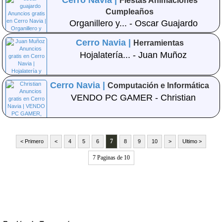
Cerro Navia |
Fiestas Animaciones
Cumpleaños
Organillero y... - Oscar Guajardo
Cerro Navia |
Herramientas
Hojalatería... - Juan Muñoz
Cerro Navia |
Computación e Informática
VENDO PC GAMER - Christian
7
< Primero
<
4
5
6
8
9
10
>
Ultimo >
7 Paginas de 10