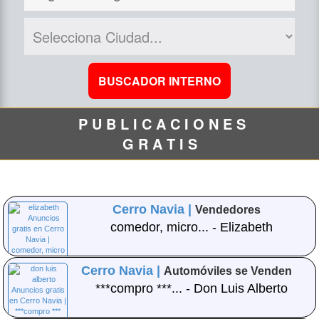
P U B L I C A C I O N E S
G R A T I S
Cerro Navia |
Vendedores
comedor, micro... - Elizabeth
Cerro Navia |
Automóviles se Venden
***compro ***... - Don Luis Alberto