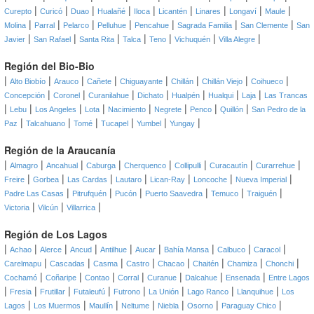
|
|
|
|
|
|
|
|
|
Curepto
Curicó
Duao
Hualañé
Iloca
Licantén
Linares
Longaví
Maule
|
|
|
|
|
|
|
Molina
Parral
Pelarco
Pelluhue
Pencahue
Sagrada Familia
San Clemente
San
|
|
|
|
|
|
|
Javier
San Rafael
Santa Rita
Talca
Teno
Vichuquén
Villa Alegre
Región del Bio-Bio
|
|
|
|
|
|
|
|
Alto Biobío
Arauco
Cañete
Chiguayante
Chillán
Chillán Viejo
Coihueco
|
|
|
|
|
|
|
Concepción
Coronel
Curanilahue
Dichato
Hualpén
Hualqui
Laja
Las Trancas
|
|
|
|
|
|
|
|
Lebu
Los Angeles
Lota
Nacimiento
Negrete
Penco
Quillón
San Pedro de la
|
|
|
|
|
|
Paz
Talcahuano
Tomé
Tucapel
Yumbel
Yungay
Región de la Araucanía
|
|
|
|
|
|
|
|
Almagro
Ancahual
Caburga
Cherquenco
Collipulli
Curacautín
Curarrehue
|
|
|
|
|
|
|
Freire
Gorbea
Las Cardas
Lautaro
Lican-Ray
Loncoche
Nueva Imperial
|
|
|
|
|
|
Padre Las Casas
Pitrufquén
Pucón
Puerto Saavedra
Temuco
Traiguén
|
|
|
Victoria
Vilcún
Villarrica
Región de Los Lagos
|
|
|
|
|
|
|
|
|
Achao
Alerce
Ancud
Antilhue
Aucar
Bahía Mansa
Calbuco
Caracol
|
|
|
|
|
|
|
|
Carelmapu
Cascadas
Casma
Castro
Chacao
Chaitén
Chamiza
Chonchi
|
|
|
|
|
|
|
Cochamó
Coñaripe
Contao
Corral
Curanue
Dalcahue
Ensenada
Entre Lagos
|
|
|
|
|
|
|
|
Fresia
Frutillar
Futaleufú
Futrono
La Unión
Lago Ranco
Llanquihue
Los
|
|
|
|
|
|
|
Lagos
Los Muermos
Maullín
Neltume
Niebla
Osorno
Paraguay Chico