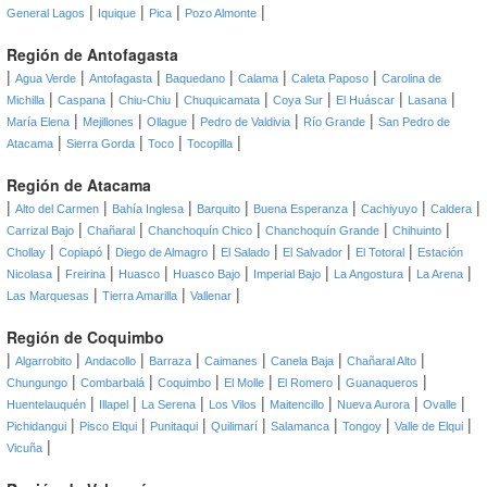
|
|
|
|
General Lagos
Iquique
Pica
Pozo Almonte
Región de Antofagasta
|
|
|
|
|
|
Agua Verde
Antofagasta
Baquedano
Calama
Caleta Paposo
Carolina de
|
|
|
|
|
|
|
Michilla
Caspana
Chiu-Chiu
Chuquicamata
Coya Sur
El Huáscar
Lasana
|
|
|
|
|
María Elena
Mejillones
Ollague
Pedro de Valdivia
Río Grande
San Pedro de
|
|
|
|
Atacama
Sierra Gorda
Toco
Tocopilla
Región de Atacama
|
|
|
|
|
|
|
Alto del Carmen
Bahía Inglesa
Barquito
Buena Esperanza
Cachiyuyo
Caldera
|
|
|
|
|
Carrizal Bajo
Chañaral
Chanchoquín Chico
Chanchoquín Grande
Chihuinto
|
|
|
|
|
|
Chollay
Copiapó
Diego de Almagro
El Salado
El Salvador
El Totoral
Estación
|
|
|
|
|
|
|
Nicolasa
Freirina
Huasco
Huasco Bajo
Imperial Bajo
La Angostura
La Arena
|
|
|
Las Marquesas
Tierra Amarilla
Vallenar
Región de Coquimbo
|
|
|
|
|
|
|
Algarrobito
Andacollo
Barraza
Caimanes
Canela Baja
Chañaral Alto
|
|
|
|
|
|
Chungungo
Combarbalá
Coquimbo
El Molle
El Romero
Guanaqueros
|
|
|
|
|
|
|
Huentelauquén
Illapel
La Serena
Los Vilos
Maitencillo
Nueva Aurora
Ovalle
|
|
|
|
|
|
|
Pichidangui
Pisco Elqui
Punitaqui
Quilimarí
Salamanca
Tongoy
Valle de Elqui
|
Vicuña