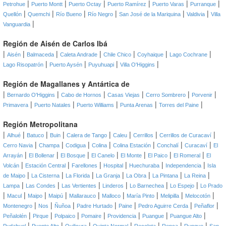
|
|
|
|
|
|
Petrohue
Puerto Montt
Puerto Octay
Puerto Ramírez
Puerto Varas
Purranque
|
|
|
|
|
|
Quellón
Quemchi
Río Bueno
Río Negro
San José de la Mariquina
Valdivia
Villa
|
Vanguardia
Región de Aisén de Carlos Ibá
|
|
|
|
|
|
|
Aisén
Balmaceda
Caleta Andrade
Chile Chico
Coyhaique
Lago Cochrane
|
|
|
|
Lago Risopatrón
Puerto Aysén
Puyuhuapi
Villa O'Higgins
Región de Magallanes y Antártica de
|
|
|
|
|
|
Bernardo O'Higgins
Cabo de Hornos
Casas Viejas
Cerro Sombrero
Porvenir
|
|
|
|
|
Primavera
Puerto Natales
Puerto Williams
Punta Arenas
Torres del Paine
Región Metropolitana
|
|
|
|
|
|
|
|
Alhué
Batuco
Buin
Calera de Tango
Caleu
Cerrillos
Cerrillos de Curacaví
|
|
|
|
|
|
|
Cerro Navia
Champa
Codigua
Colina
Colina Estación
Conchalí
Curacaví
El
|
|
|
|
|
|
|
Arrayán
El Bollenar
El Bosque
El Canelo
El Monte
El Paico
El Romeral
El
|
|
|
|
|
|
Volcán
Estación Central
Farellones
Hospital
Huechuraba
Independencia
Isla
|
|
|
|
|
|
|
de Maipo
La Cisterna
La Florida
La Granja
La Obra
La Pintana
La Reina
|
|
|
|
|
|
Lampa
Las Condes
Las Vertientes
Linderos
Lo Barnechea
Lo Espejo
Lo Prado
|
|
|
|
|
|
|
|
|
Macul
Maipo
Maipú
Mallarauco
Malloco
María Pinto
Melipilla
Melocotón
|
|
|
|
|
|
|
Montenegro
Nos
Ñuñoa
Padre Hurtado
Paine
Pedro Aguirre Cerda
Peñaflor
|
|
|
|
|
|
|
Peñalolén
Pirque
Polpaico
Pomaire
Providencia
Puangue
Puangue Alto
|
|
|
|
|
|
|