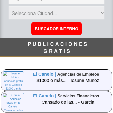
P U B L I C A C I O N E S
G R A T I S
El Canelo |
Agencias de Empleos
$1000 o más... - Iosune Muñoz
El Canelo |
Servicios Financieros
Cansado de las... - Garcia