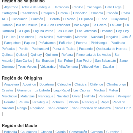
Región de Valparaíso
|
|
|
|
|
|
|
Algarrobo
Artificio de Pedegua
Barrancas
Cabildo
Cachagua
Calle Larga
|
|
|
|
|
|
|
Cartagena
Casablanca
Catapilco
Catemu
Chincolco
Chocota
Concón
Costa
|
|
|
|
|
|
|
|
Azul
Cuncumén
Curimón
El Belloto
El Melón
El Quisco
El Tabo
Guaylandia
|
|
|
|
|
|
Horcón
Isla de Pascua
Isla Juan Fernández
Isla Negra
La Calera
La Cruz
La
|
|
|
|
|
|
Dormida
La Ligua
Laguna Verde
Las Cruces
Las Ventanas
Limache
Llay-Llay
|
|
|
|
|
|
|
|
Llo-Lleo
Los Andes
Los Molles
Maitencillo
Marbella
Navidad
Nogales
Olmué
|
|
|
|
|
|
|
Panquehue
Papudo
Peñablanca
Peñuelas
Petorca
Pichidangui
Placilla de
|
|
|
|
|
|
Peñuelas
Portillo
Puchuncaví
Punta de Tralca
Putaendo
Quebrada de Herrera
|
|
|
|
|
|
Quillota
Quilpué
Quintay
Quintero
Reñaca
Rinconada de los Andes
San
|
|
|
|
|
|
Antonio
San Carlos
San Esteban
San Felipe
San Pedro
San Sebastián
Santo
|
|
|
|
|
|
Domingo
Tejas Verdes
Valparaíso
Villa Alemana
Viña del Mar
Zapallar
Región de Ohiggins
|
|
|
|
|
|
|
|
Angostura
Auquinco
Bucalemu
Caleuche
Chépica
Chillehue
Chimbarongo
|
|
|
|
|
|
|
Ciruelos
Graneros
La Estrella
Lago Rapel
Las Cabras
Machalí
Malloa
|
|
|
|
|
|
|
Marchigüe
Matanzas
Nancagua
Navidad
Olivar
Palmilla
Paredones
Pelequén
|
|
|
|
|
|
|
|
Peralillo
Peumo
Pichidegua
Pichilemu
Placilla
Rancagua
Rapel
Rapel de
|
|
|
|
|
Navidad
Rengo
Requínoa
San Fernando
San Francisco de Mostazal
Santa Cruz
|
Región del Maule
|
|
|
|
|
|
|
|
Bobadilla
Cauquenes
Chanco
Colbún
Constitución
Cumpeo
Curanipe