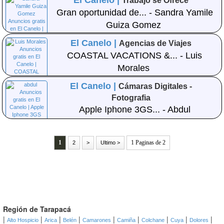
El Canelo |
Trabajo se Ofrece
Gran oportunidad de... - Sandra Yamile
Guiza Gomez
El Canelo |
Agencias de Viajes
COASTAL VACATIONS &... - Luis
Morales
El Canelo |
Cámaras Digitales -
Fotografia
Apple Iphone 3GS... - Abdul
1
1 Paginas de 2
2
>
Ultimo >
Región de Tarapacá
|
|
|
|
|
|
|
|
|
Alto Hospicio
Arica
Belén
Camarones
Camiña
Colchane
Cuya
Dolores