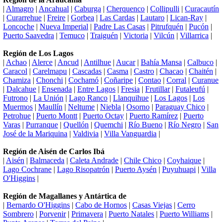
|
Almagro
|
Ancahual
|
Caburga
|
Cherquenco
|
Collipulli
|
Curacautín
|
Curarrehue
|
Freire
|
Gorbea
|
Las Cardas
|
Lautaro
|
Lican-Ray
|
Loncoche
|
Nueva Imperial
|
Padre Las Casas
|
Pitrufquén
|
Pucón
|
Puerto Saavedra
|
Temuco
|
Traiguén
|
Victoria
|
Vilcún
|
Villarrica
|
Región de Los Lagos
|
Achao
|
Alerce
|
Ancud
|
Antilhue
|
Aucar
|
Bahía Mansa
|
Calbuco
|
Caracol
|
Carelmapu
|
Cascadas
|
Casma
|
Castro
|
Chacao
|
Chaitén
|
Chamiza
|
Chonchi
|
Cochamó
|
Coñaripe
|
Contao
|
Corral
|
Curanue
|
Dalcahue
|
Ensenada
|
Entre Lagos
|
Fresia
|
Frutillar
|
Futaleufú
|
Futrono
|
La Unión
|
Lago Ranco
|
Llanquihue
|
Los Lagos
|
Los
Muermos
|
Maullín
|
Neltume
|
Niebla
|
Osorno
|
Paraguay Chico
|
Petrohue
|
Puerto Montt
|
Puerto Octay
|
Puerto Ramírez
|
Puerto
Varas
|
Purranque
|
Quellón
|
Quemchi
|
Río Bueno
|
Río Negro
|
San
José de la Mariquina
|
Valdivia
|
Villa Vanguardia
|
Región de Aisén de Carlos Ibá
|
Aisén
|
Balmaceda
|
Caleta Andrade
|
Chile Chico
|
Coyhaique
|
Lago Cochrane
|
Lago Risopatrón
|
Puerto Aysén
|
Puyuhuapi
|
Villa
O'Higgins
|
Región de Magallanes y Antártica de
|
Bernardo O'Higgins
|
Cabo de Hornos
|
Casas Viejas
|
Cerro
Sombrero
|
Porvenir
|
Primavera
|
Puerto Natales
|
Puerto Williams
|