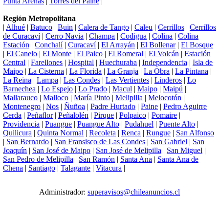
Punta Arenas
|
Torres del Paine
|
Región Metropolitana
|
Alhué
|
Batuco
|
Buin
|
Calera de Tango
|
Caleu
|
Cerrillos
|
Cerrillos
de Curacaví
|
Cerro Navia
|
Champa
|
Codigua
|
Colina
|
Colina
Estación
|
Conchalí
|
Curacaví
|
El Arrayán
|
El Bollenar
|
El Bosque
|
El Canelo
|
El Monte
|
El Paico
|
El Romeral
|
El Volcán
|
Estación
Central
|
Farellones
|
Hospital
|
Huechuraba
|
Independencia
|
Isla de
Maipo
|
La Cisterna
|
La Florida
|
La Granja
|
La Obra
|
La Pintana
|
La Reina
|
Lampa
|
Las Condes
|
Las Vertientes
|
Linderos
|
Lo
Barnechea
|
Lo Espejo
|
Lo Prado
|
Macul
|
Maipo
|
Maipú
|
Mallarauco
|
Malloco
|
María Pinto
|
Melipilla
|
Melocotón
|
Montenegro
|
Nos
|
Ñuñoa
|
Padre Hurtado
|
Paine
|
Pedro Aguirre
Cerda
|
Peñaflor
|
Peñalolén
|
Pirque
|
Polpaico
|
Pomaire
|
Providencia
|
Puangue
|
Puangue Alto
|
Pudahuel
|
Puente Alto
|
Quilicura
|
Quinta Normal
|
Recoleta
|
Renca
|
Rungue
|
San Alfonso
|
San Bernardo
|
San Fransisco de Las Condes
|
San Gabriel
|
San
Joaquín
|
San José de Maipo
|
San José de Melipilla
|
San Miguel
|
San Pedro de Melipilla
|
San Ramón
|
Santa Ana
|
Santa Ana de
Chena
|
Santiago
|
Talagante
|
Vitacura
|
Administrador:
superavisos@chileanuncios.cl