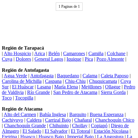
1 Paginas de 1
Región de Tarapacá
|
Alto Hospicio
|
Arica
|
Belén
|
Camarones
|
Camiña
|
Colchane
|
Cuya
|
Dolores
|
General Lagos
|
Iquique
|
Pica
|
Pozo Almonte
|
Región de Antofagasta
|
Agua Verde
|
Antofagasta
|
Baquedano
|
Calama
|
Caleta Paposo
|
Carolina de Michilla
|
Caspana
|
Chiu-Chiu
|
Chuquicamata
|
Coya
Sur
|
El Huáscar
|
Lasana
|
María Elena
|
Mejillones
|
Ollague
|
Pedro
de Valdivia
|
Río Grande
|
San Pedro de Atacama
|
Sierra Gorda
|
Toco
|
Tocopilla
|
Región de Atacama
|
Alto del Carmen
|
Bahía Inglesa
|
Barquito
|
Buena Esperanza
|
Cachiyuyo
|
Caldera
|
Carrizal Bajo
|
Chañaral
|
Chanchoquín Chico
|
Chanchoquín Grande
|
Chihuinto
|
Chollay
|
Copiapó
|
Diego de
Almagro
|
El Salado
|
El Salvador
|
El Totoral
|
Estación Nicolasa
|
Freirina
|
Huasco
|
Huasco Bajo
|
Imperial Bajo
|
La Angostura
|
La