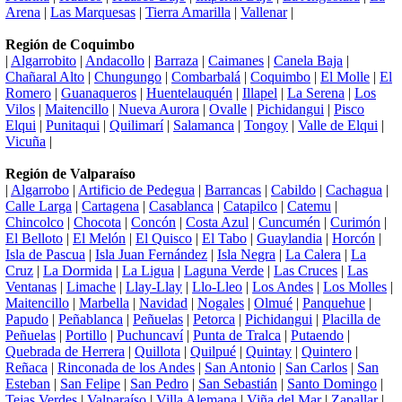
Arena
|
Las Marquesas
|
Tierra Amarilla
|
Vallenar
|
Región de Coquimbo
|
Algarrobito
|
Andacollo
|
Barraza
|
Caimanes
|
Canela Baja
|
Chañaral Alto
|
Chungungo
|
Combarbalá
|
Coquimbo
|
El Molle
|
El
Romero
|
Guanaqueros
|
Huentelauquén
|
Illapel
|
La Serena
|
Los
Vilos
|
Maitencillo
|
Nueva Aurora
|
Ovalle
|
Pichidangui
|
Pisco
Elqui
|
Punitaqui
|
Quilimarí
|
Salamanca
|
Tongoy
|
Valle de Elqui
|
Vicuña
|
Región de Valparaíso
|
Algarrobo
|
Artificio de Pedegua
|
Barrancas
|
Cabildo
|
Cachagua
|
Calle Larga
|
Cartagena
|
Casablanca
|
Catapilco
|
Catemu
|
Chincolco
|
Chocota
|
Concón
|
Costa Azul
|
Cuncumén
|
Curimón
|
El Belloto
|
El Melón
|
El Quisco
|
El Tabo
|
Guaylandia
|
Horcón
|
Isla de Pascua
|
Isla Juan Fernández
|
Isla Negra
|
La Calera
|
La
Cruz
|
La Dormida
|
La Ligua
|
Laguna Verde
|
Las Cruces
|
Las
Ventanas
|
Limache
|
Llay-Llay
|
Llo-Lleo
|
Los Andes
|
Los Molles
|
Maitencillo
|
Marbella
|
Navidad
|
Nogales
|
Olmué
|
Panquehue
|
Papudo
|
Peñablanca
|
Peñuelas
|
Petorca
|
Pichidangui
|
Placilla de
Peñuelas
|
Portillo
|
Puchuncaví
|
Punta de Tralca
|
Putaendo
|
Quebrada de Herrera
|
Quillota
|
Quilpué
|
Quintay
|
Quintero
|
Reñaca
|
Rinconada de los Andes
|
San Antonio
|
San Carlos
|
San
Esteban
|
San Felipe
|
San Pedro
|
San Sebastián
|
Santo Domingo
|
Tejas Verdes
|
Valparaíso
|
Villa Alemana
|
Viña del Mar
|
Zapallar
|