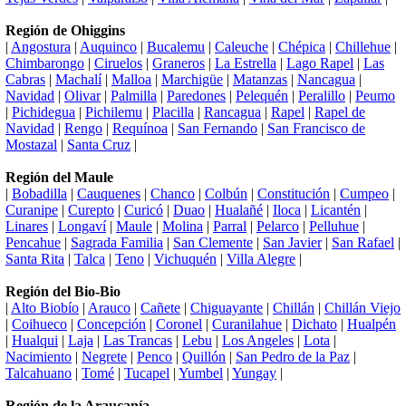
Región de Ohiggins
|
Angostura
|
Auquinco
|
Bucalemu
|
Caleuche
|
Chépica
|
Chillehue
|
Chimbarongo
|
Ciruelos
|
Graneros
|
La Estrella
|
Lago Rapel
|
Las
Cabras
|
Machalí
|
Malloa
|
Marchigüe
|
Matanzas
|
Nancagua
|
Navidad
|
Olivar
|
Palmilla
|
Paredones
|
Pelequén
|
Peralillo
|
Peumo
|
Pichidegua
|
Pichilemu
|
Placilla
|
Rancagua
|
Rapel
|
Rapel de
Navidad
|
Rengo
|
Requínoa
|
San Fernando
|
San Francisco de
Mostazal
|
Santa Cruz
|
Región del Maule
|
Bobadilla
|
Cauquenes
|
Chanco
|
Colbún
|
Constitución
|
Cumpeo
|
Curanipe
|
Curepto
|
Curicó
|
Duao
|
Hualañé
|
Iloca
|
Licantén
|
Linares
|
Longaví
|
Maule
|
Molina
|
Parral
|
Pelarco
|
Pelluhue
|
Pencahue
|
Sagrada Familia
|
San Clemente
|
San Javier
|
San Rafael
|
Santa Rita
|
Talca
|
Teno
|
Vichuquén
|
Villa Alegre
|
Región del Bio-Bio
|
Alto Biobío
|
Arauco
|
Cañete
|
Chiguayante
|
Chillán
|
Chillán Viejo
|
Coihueco
|
Concepción
|
Coronel
|
Curanilahue
|
Dichato
|
Hualpén
|
Hualqui
|
Laja
|
Las Trancas
|
Lebu
|
Los Angeles
|
Lota
|
Nacimiento
|
Negrete
|
Penco
|
Quillón
|
San Pedro de la Paz
|
Talcahuano
|
Tomé
|
Tucapel
|
Yumbel
|
Yungay
|
Región de la Araucanía