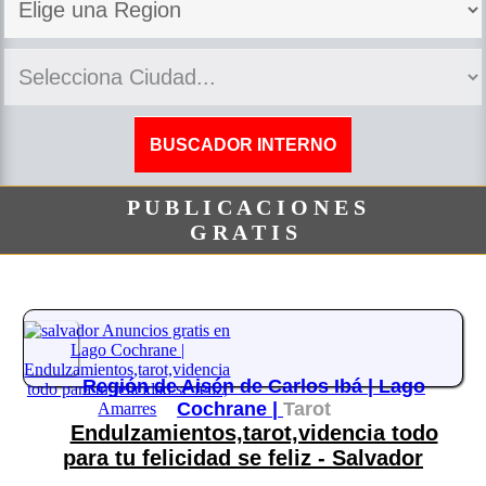
P U B L I C A C I O N E S
G R A T I S
Región de Aisén de Carlos Ibá |
Lago
Cochrane |
Tarot
Endulzamientos,tarot,videncia todo
para tu felicidad se feliz - Salvador