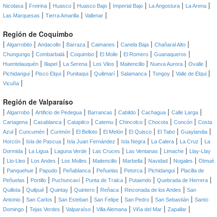
|
|
|
|
|
|
|
Nicolasa
Freirina
Huasco
Huasco Bajo
Imperial Bajo
La Angostura
La Arena
|
|
|
Las Marquesas
Tierra Amarilla
Vallenar
Región de Coquimbo
|
|
|
|
|
|
|
Algarrobito
Andacollo
Barraza
Caimanes
Canela Baja
Chañaral Alto
|
|
|
|
|
|
Chungungo
Combarbalá
Coquimbo
El Molle
El Romero
Guanaqueros
|
|
|
|
|
|
|
Huentelauquén
Illapel
La Serena
Los Vilos
Maitencillo
Nueva Aurora
Ovalle
|
|
|
|
|
|
|
Pichidangui
Pisco Elqui
Punitaqui
Quilimarí
Salamanca
Tongoy
Valle de Elqui
|
Vicuña
Región de Valparaíso
|
|
|
|
|
|
|
Algarrobo
Artificio de Pedegua
Barrancas
Cabildo
Cachagua
Calle Larga
|
|
|
|
|
|
|
Cartagena
Casablanca
Catapilco
Catemu
Chincolco
Chocota
Concón
Costa
|
|
|
|
|
|
|
|
Azul
Cuncumén
Curimón
El Belloto
El Melón
El Quisco
El Tabo
Guaylandia
|
|
|
|
|
|
Horcón
Isla de Pascua
Isla Juan Fernández
Isla Negra
La Calera
La Cruz
La
|
|
|
|
|
|
Dormida
La Ligua
Laguna Verde
Las Cruces
Las Ventanas
Limache
Llay-Llay
|
|
|
|
|
|
|
|
Llo-Lleo
Los Andes
Los Molles
Maitencillo
Marbella
Navidad
Nogales
Olmué
|
|
|
|
|
|
|
Panquehue
Papudo
Peñablanca
Peñuelas
Petorca
Pichidangui
Placilla de
|
|
|
|
|
|
Peñuelas
Portillo
Puchuncaví
Punta de Tralca
Putaendo
Quebrada de Herrera
|
|
|
|
|
|
Quillota
Quilpué
Quintay
Quintero
Reñaca
Rinconada de los Andes
San
|
|
|
|
|
|
Antonio
San Carlos
San Esteban
San Felipe
San Pedro
San Sebastián
Santo
|
|
|
|
|
|
Domingo
Tejas Verdes
Valparaíso
Villa Alemana
Viña del Mar
Zapallar