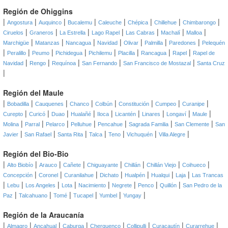
Región de Ohiggins
|
|
|
|
|
|
|
|
Angostura
Auquinco
Bucalemu
Caleuche
Chépica
Chillehue
Chimbarongo
|
|
|
|
|
|
|
Ciruelos
Graneros
La Estrella
Lago Rapel
Las Cabras
Machalí
Malloa
|
|
|
|
|
|
|
Marchigüe
Matanzas
Nancagua
Navidad
Olivar
Palmilla
Paredones
Pelequén
|
|
|
|
|
|
|
|
Peralillo
Peumo
Pichidegua
Pichilemu
Placilla
Rancagua
Rapel
Rapel de
|
|
|
|
|
Navidad
Rengo
Requínoa
San Fernando
San Francisco de Mostazal
Santa Cruz
|
Región del Maule
|
|
|
|
|
|
|
|
Bobadilla
Cauquenes
Chanco
Colbún
Constitución
Cumpeo
Curanipe
|
|
|
|
|
|
|
|
|
Curepto
Curicó
Duao
Hualañé
Iloca
Licantén
Linares
Longaví
Maule
|
|
|
|
|
|
|
Molina
Parral
Pelarco
Pelluhue
Pencahue
Sagrada Familia
San Clemente
San
|
|
|
|
|
|
|
Javier
San Rafael
Santa Rita
Talca
Teno
Vichuquén
Villa Alegre
Región del Bio-Bio
|
|
|
|
|
|
|
|
Alto Biobío
Arauco
Cañete
Chiguayante
Chillán
Chillán Viejo
Coihueco
|
|
|
|
|
|
|
Concepción
Coronel
Curanilahue
Dichato
Hualpén
Hualqui
Laja
Las Trancas
|
|
|
|
|
|
|
|
Lebu
Los Angeles
Lota
Nacimiento
Negrete
Penco
Quillón
San Pedro de la
|
|
|
|
|
|
Paz
Talcahuano
Tomé
Tucapel
Yumbel
Yungay
Región de la Araucanía
|
|
|
|
|
|
|
|
Almagro
Ancahual
Caburga
Cherquenco
Collipulli
Curacautín
Curarrehue