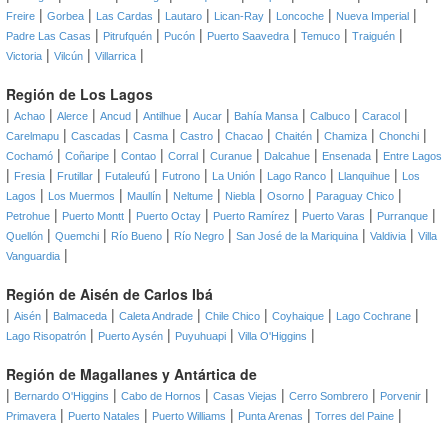
|
|
|
|
|
|
|
Freire
Gorbea
Las Cardas
Lautaro
Lican-Ray
Loncoche
Nueva Imperial
|
|
|
|
|
|
Padre Las Casas
Pitrufquén
Pucón
Puerto Saavedra
Temuco
Traiguén
|
|
|
Victoria
Vilcún
Villarrica
Región de Los Lagos
|
|
|
|
|
|
|
|
|
Achao
Alerce
Ancud
Antilhue
Aucar
Bahía Mansa
Calbuco
Caracol
|
|
|
|
|
|
|
|
Carelmapu
Cascadas
Casma
Castro
Chacao
Chaitén
Chamiza
Chonchi
|
|
|
|
|
|
|
Cochamó
Coñaripe
Contao
Corral
Curanue
Dalcahue
Ensenada
Entre Lagos
|
|
|
|
|
|
|
|
Fresia
Frutillar
Futaleufú
Futrono
La Unión
Lago Ranco
Llanquihue
Los
|
|
|
|
|
|
|
Lagos
Los Muermos
Maullín
Neltume
Niebla
Osorno
Paraguay Chico
|
|
|
|
|
|
Petrohue
Puerto Montt
Puerto Octay
Puerto Ramírez
Puerto Varas
Purranque
|
|
|
|
|
|
Quellón
Quemchi
Río Bueno
Río Negro
San José de la Mariquina
Valdivia
Villa
|
Vanguardia
Región de Aisén de Carlos Ibá
|
|
|
|
|
|
|
Aisén
Balmaceda
Caleta Andrade
Chile Chico
Coyhaique
Lago Cochrane
|
|
|
|
Lago Risopatrón
Puerto Aysén
Puyuhuapi
Villa O'Higgins
Región de Magallanes y Antártica de
|
|
|
|
|
|
Bernardo O'Higgins
Cabo de Hornos
Casas Viejas
Cerro Sombrero
Porvenir
|
|
|
|
|
Primavera
Puerto Natales
Puerto Williams
Punta Arenas
Torres del Paine