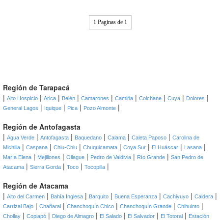
1 Paginas de 1
Región de Tarapacá
|
|
|
|
|
|
|
|
|
Alto Hospicio
Arica
Belén
Camarones
Camiña
Colchane
Cuya
Dolores
|
|
|
|
General Lagos
Iquique
Pica
Pozo Almonte
Región de Antofagasta
|
|
|
|
|
|
Agua Verde
Antofagasta
Baquedano
Calama
Caleta Paposo
Carolina de
|
|
|
|
|
|
|
Michilla
Caspana
Chiu-Chiu
Chuquicamata
Coya Sur
El Huáscar
Lasana
|
|
|
|
|
María Elena
Mejillones
Ollague
Pedro de Valdivia
Río Grande
San Pedro de
|
|
|
|
Atacama
Sierra Gorda
Toco
Tocopilla
Región de Atacama
|
|
|
|
|
|
|
Alto del Carmen
Bahía Inglesa
Barquito
Buena Esperanza
Cachiyuyo
Caldera
|
|
|
|
|
Carrizal Bajo
Chañaral
Chanchoquín Chico
Chanchoquín Grande
Chihuinto
|
|
|
|
|
|
Chollay
Copiapó
Diego de Almagro
El Salado
El Salvador
El Totoral
Estación