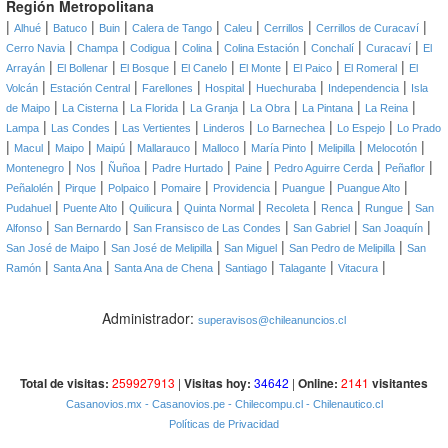
Región Metropolitana
|
|
|
|
|
|
|
|
Alhué
Batuco
Buin
Calera de Tango
Caleu
Cerrillos
Cerrillos de Curacaví
|
|
|
|
|
|
|
Cerro Navia
Champa
Codigua
Colina
Colina Estación
Conchalí
Curacaví
El
|
|
|
|
|
|
|
Arrayán
El Bollenar
El Bosque
El Canelo
El Monte
El Paico
El Romeral
El
|
|
|
|
|
|
Volcán
Estación Central
Farellones
Hospital
Huechuraba
Independencia
Isla
|
|
|
|
|
|
|
de Maipo
La Cisterna
La Florida
La Granja
La Obra
La Pintana
La Reina
|
|
|
|
|
|
Lampa
Las Condes
Las Vertientes
Linderos
Lo Barnechea
Lo Espejo
Lo Prado
|
|
|
|
|
|
|
|
|
Macul
Maipo
Maipú
Mallarauco
Malloco
María Pinto
Melipilla
Melocotón
|
|
|
|
|
|
|
Montenegro
Nos
Ñuñoa
Padre Hurtado
Paine
Pedro Aguirre Cerda
Peñaflor
|
|
|
|
|
|
|
Peñalolén
Pirque
Polpaico
Pomaire
Providencia
Puangue
Puangue Alto
|
|
|
|
|
|
|
Pudahuel
Puente Alto
Quilicura
Quinta Normal
Recoleta
Renca
Rungue
San
|
|
|
|
|
Alfonso
San Bernardo
San Fransisco de Las Condes
San Gabriel
San Joaquín
|
|
|
|
San José de Maipo
San José de Melipilla
San Miguel
San Pedro de Melipilla
San
|
|
|
|
|
|
Ramón
Santa Ana
Santa Ana de Chena
Santiago
Talagante
Vitacura
Administrador:
superavisos@chileanuncios.cl
Total de visitas:
259927913
|
Visitas hoy:
34642
|
Online:
2141
visitantes
Casanovios.mx
- Casanovios.pe
- Chilecompu.cl
- Chilenautico.cl
Políticas de Privacidad