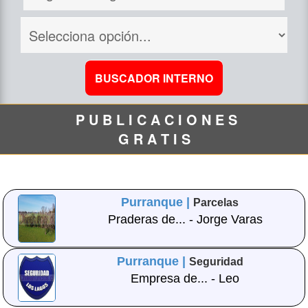
P U B L I C A C I O N E S
G R A T I S
Purranque |
Parcelas
Praderas de... - Jorge Varas
Purranque |
Seguridad
Empresa de... - Leo