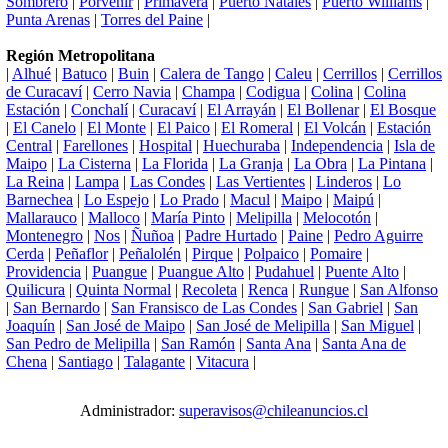
Sombrero
|
Porvenir
|
Primavera
|
Puerto Natales
|
Puerto Williams
|
Punta Arenas
|
Torres del Paine
|
Región Metropolitana
|
Alhué
|
Batuco
|
Buin
|
Calera de Tango
|
Caleu
|
Cerrillos
|
Cerrillos
de Curacaví
|
Cerro Navia
|
Champa
|
Codigua
|
Colina
|
Colina
Estación
|
Conchalí
|
Curacaví
|
El Arrayán
|
El Bollenar
|
El Bosque
|
El Canelo
|
El Monte
|
El Paico
|
El Romeral
|
El Volcán
|
Estación
Central
|
Farellones
|
Hospital
|
Huechuraba
|
Independencia
|
Isla de
Maipo
|
La Cisterna
|
La Florida
|
La Granja
|
La Obra
|
La Pintana
|
La Reina
|
Lampa
|
Las Condes
|
Las Vertientes
|
Linderos
|
Lo
Barnechea
|
Lo Espejo
|
Lo Prado
|
Macul
|
Maipo
|
Maipú
|
Mallarauco
|
Malloco
|
María Pinto
|
Melipilla
|
Melocotón
|
Montenegro
|
Nos
|
Ñuñoa
|
Padre Hurtado
|
Paine
|
Pedro Aguirre
Cerda
|
Peñaflor
|
Peñalolén
|
Pirque
|
Polpaico
|
Pomaire
|
Providencia
|
Puangue
|
Puangue Alto
|
Pudahuel
|
Puente Alto
|
Quilicura
|
Quinta Normal
|
Recoleta
|
Renca
|
Rungue
|
San Alfonso
|
San Bernardo
|
San Fransisco de Las Condes
|
San Gabriel
|
San
Joaquín
|
San José de Maipo
|
San José de Melipilla
|
San Miguel
|
San Pedro de Melipilla
|
San Ramón
|
Santa Ana
|
Santa Ana de
Chena
|
Santiago
|
Talagante
|
Vitacura
|
Administrador:
superavisos@chileanuncios.cl