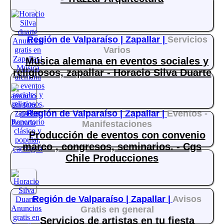
Región de Valparaíso |
Zapallar |
Servicios
Varios
Música alemana en eventos sociales y
religiosos, zapallar - Horacio Silva Duarte
Región de Valparaíso |
Zapallar |
Eventos -
Manifestaciones
Producción de eventos con convenio
marco , congresos, seminarios. - Cgs
Chile Producciones
Región de Valparaíso |
Zapallar |
Avisos
Gratis en general
Servicios de artistas en tu fiesta