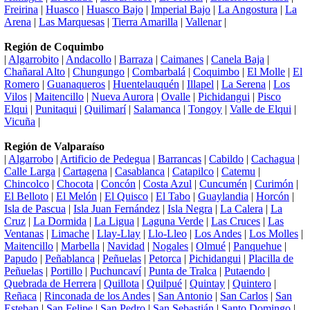
Freirina
|
Huasco
|
Huasco Bajo
|
Imperial Bajo
|
La Angostura
|
La
Arena
|
Las Marquesas
|
Tierra Amarilla
|
Vallenar
|
Región de Coquimbo
|
Algarrobito
|
Andacollo
|
Barraza
|
Caimanes
|
Canela Baja
|
Chañaral Alto
|
Chungungo
|
Combarbalá
|
Coquimbo
|
El Molle
|
El
Romero
|
Guanaqueros
|
Huentelauquén
|
Illapel
|
La Serena
|
Los
Vilos
|
Maitencillo
|
Nueva Aurora
|
Ovalle
|
Pichidangui
|
Pisco
Elqui
|
Punitaqui
|
Quilimarí
|
Salamanca
|
Tongoy
|
Valle de Elqui
|
Vicuña
|
Región de Valparaíso
|
Algarrobo
|
Artificio de Pedegua
|
Barrancas
|
Cabildo
|
Cachagua
|
Calle Larga
|
Cartagena
|
Casablanca
|
Catapilco
|
Catemu
|
Chincolco
|
Chocota
|
Concón
|
Costa Azul
|
Cuncumén
|
Curimón
|
El Belloto
|
El Melón
|
El Quisco
|
El Tabo
|
Guaylandia
|
Horcón
|
Isla de Pascua
|
Isla Juan Fernández
|
Isla Negra
|
La Calera
|
La
Cruz
|
La Dormida
|
La Ligua
|
Laguna Verde
|
Las Cruces
|
Las
Ventanas
|
Limache
|
Llay-Llay
|
Llo-Lleo
|
Los Andes
|
Los Molles
|
Maitencillo
|
Marbella
|
Navidad
|
Nogales
|
Olmué
|
Panquehue
|
Papudo
|
Peñablanca
|
Peñuelas
|
Petorca
|
Pichidangui
|
Placilla de
Peñuelas
|
Portillo
|
Puchuncaví
|
Punta de Tralca
|
Putaendo
|
Quebrada de Herrera
|
Quillota
|
Quilpué
|
Quintay
|
Quintero
|
Reñaca
|
Rinconada de los Andes
|
San Antonio
|
San Carlos
|
San
Esteban
|
San Felipe
|
San Pedro
|
San Sebastián
|
Santo Domingo
|