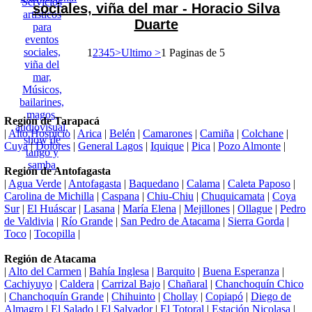
sociales, viña del mar - Horacio Silva
Duarte
1
2
3
4
5
>
Ultimo >
1 Paginas de 5
Región de Tarapacá
|
Alto Hospicio
|
Arica
|
Belén
|
Camarones
|
Camiña
|
Colchane
|
Cuya
|
Dolores
|
General Lagos
|
Iquique
|
Pica
|
Pozo Almonte
|
Región de Antofagasta
|
Agua Verde
|
Antofagasta
|
Baquedano
|
Calama
|
Caleta Paposo
|
Carolina de Michilla
|
Caspana
|
Chiu-Chiu
|
Chuquicamata
|
Coya
Sur
|
El Huáscar
|
Lasana
|
María Elena
|
Mejillones
|
Ollague
|
Pedro
de Valdivia
|
Río Grande
|
San Pedro de Atacama
|
Sierra Gorda
|
Toco
|
Tocopilla
|
Región de Atacama
|
Alto del Carmen
|
Bahía Inglesa
|
Barquito
|
Buena Esperanza
|
Cachiyuyo
|
Caldera
|
Carrizal Bajo
|
Chañaral
|
Chanchoquín Chico
|
Chanchoquín Grande
|
Chihuinto
|
Chollay
|
Copiapó
|
Diego de
Almagro
|
El Salado
|
El Salvador
|
El Totoral
|
Estación Nicolasa
|