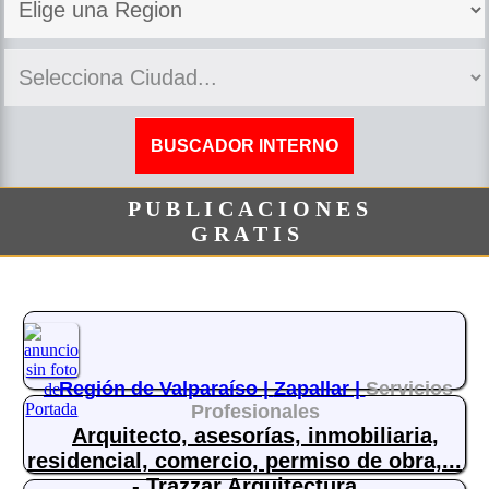
P U B L I C A C I O N E S
G R A T I S
Región de Valparaíso |
Zapallar |
Servicios
Profesionales
Arquitecto, asesorías, inmobiliaria,
residencial, comercio, permiso de obra,...
- Trazzar Arquitectura