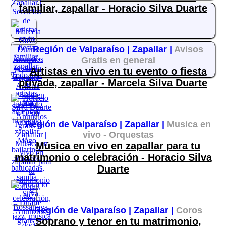
familiar, zapallar - Horacio Silva Duarte
Región de Valparaíso |
Zapallar |
Avisos
Gratis en general
Artistas en vivo en tu evento o fiesta
privada, zapallar - Marcela Silva Duarte
Región de Valparaíso |
Zapallar |
Musica en
vivo - Orquestas
Música en vivo en zapallar para tu
matrimonio o celebración - Horacio Silva
Duarte
Región de Valparaíso |
Zapallar |
Coros
Soprano y tenor en tu matrimonio,