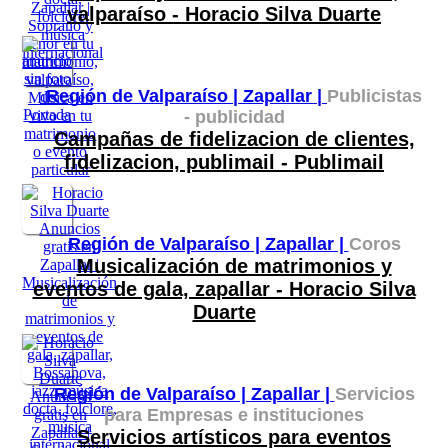
valparaíso - Horacio Silva Duarte
Región de Valparaíso |
Zapallar |
Publicistas
- publicidad
Campañas de fidelizacion de clientes,
fidelizacion, publimail - Publimail
Región de Valparaíso |
Zapallar |
Coros
Musicalización de matrimonios y
eventos de gala, zapallar - Horacio Silva
Duarte
Región de Valparaíso |
Zapallar |
Servicios
para Empresas e instituciones
Servicios artísticos para eventos