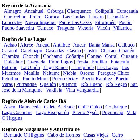
Región de la Araucanía
|
Almagro
|
Ancahual
|
Caburga
|
Cherquenco
|
Collipulli
|
Curacautín
|
Curarrehue
|
Freire
|
Gorbea
|
Las Cardas
|
Lautaro
|
Lican-Ray
|
Loncoche
|
Nueva Imperial
|
Padre Las Casas
|
Pitrufquén
|
Pucón
|
Puerto Saavedra
|
Temuco
|
Traiguén
|
Victoria
|
Vilcún
|
Villarrica
|
Región de Los Lagos
|
Achao
|
Alerce
|
Ancud
|
Antilhue
|
Aucar
|
Bahía Mansa
|
Calbuco
|
Caracol
|
Carelmapu
|
Cascadas
|
Casma
|
Castro
|
Chacao
|
Chaitén
|
Chamiza
|
Chonchi
|
Cochamó
|
Coñaripe
|
Contao
|
Corral
|
Curanue
|
Dalcahue
|
Ensenada
|
Entre Lagos
|
Fresia
|
Frutillar
|
Futaleufú
|
Futrono
|
La Unión
|
Lago Ranco
|
Llanquihue
|
Los Lagos
|
Los
Muermos
|
Maullín
|
Neltume
|
Niebla
|
Osorno
|
Paraguay Chico
|
Petrohue
|
Puerto Montt
|
Puerto Octay
|
Puerto Ramírez
|
Puerto
Varas
|
Purranque
|
Quellón
|
Quemchi
|
Río Bueno
|
Río Negro
|
San
José de la Mariquina
|
Valdivia
|
Villa Vanguardia
|
Región de Aisén de Carlos Ibá
|
Aisén
|
Balmaceda
|
Caleta Andrade
|
Chile Chico
|
Coyhaique
|
Lago Cochrane
|
Lago Risopatrón
|
Puerto Aysén
|
Puyuhuapi
|
Villa
O'Higgins
|
Región de Magallanes y Antártica de
|
Bernardo O'Higgins
|
Cabo de Hornos
|
Casas Viejas
|
Cerro