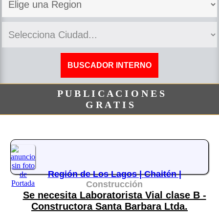
P U B L I C A C I O N E S
G R A T I S
Región de Los Lagos |
Chaitén |
Construcción
Se necesita Laboratorista Vial clase B -
Constructora Santa Barbara Ltda.