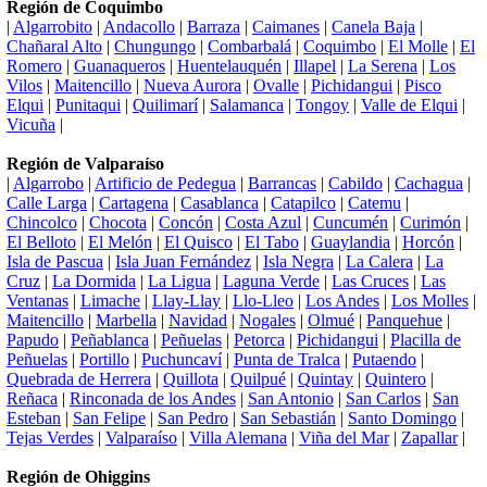
Región de Coquimbo
|
Algarrobito
|
Andacollo
|
Barraza
|
Caimanes
|
Canela Baja
|
Chañaral Alto
|
Chungungo
|
Combarbalá
|
Coquimbo
|
El Molle
|
El
Romero
|
Guanaqueros
|
Huentelauquén
|
Illapel
|
La Serena
|
Los
Vilos
|
Maitencillo
|
Nueva Aurora
|
Ovalle
|
Pichidangui
|
Pisco
Elqui
|
Punitaqui
|
Quilimarí
|
Salamanca
|
Tongoy
|
Valle de Elqui
|
Vicuña
|
Región de Valparaíso
|
Algarrobo
|
Artificio de Pedegua
|
Barrancas
|
Cabildo
|
Cachagua
|
Calle Larga
|
Cartagena
|
Casablanca
|
Catapilco
|
Catemu
|
Chincolco
|
Chocota
|
Concón
|
Costa Azul
|
Cuncumén
|
Curimón
|
El Belloto
|
El Melón
|
El Quisco
|
El Tabo
|
Guaylandia
|
Horcón
|
Isla de Pascua
|
Isla Juan Fernández
|
Isla Negra
|
La Calera
|
La
Cruz
|
La Dormida
|
La Ligua
|
Laguna Verde
|
Las Cruces
|
Las
Ventanas
|
Limache
|
Llay-Llay
|
Llo-Lleo
|
Los Andes
|
Los Molles
|
Maitencillo
|
Marbella
|
Navidad
|
Nogales
|
Olmué
|
Panquehue
|
Papudo
|
Peñablanca
|
Peñuelas
|
Petorca
|
Pichidangui
|
Placilla de
Peñuelas
|
Portillo
|
Puchuncaví
|
Punta de Tralca
|
Putaendo
|
Quebrada de Herrera
|
Quillota
|
Quilpué
|
Quintay
|
Quintero
|
Reñaca
|
Rinconada de los Andes
|
San Antonio
|
San Carlos
|
San
Esteban
|
San Felipe
|
San Pedro
|
San Sebastián
|
Santo Domingo
|
Tejas Verdes
|
Valparaíso
|
Villa Alemana
|
Viña del Mar
|
Zapallar
|
Región de Ohiggins