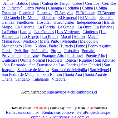
|
Alhué
|
Batuco
|
Buin
|
Calera de Tango
|
Caleu
|
Cerrillos
|
Cerrillos
de Curacaví
|
Cerro Navia
|
Champa
|
Codigua
|
Colina
|
Colina
Estación
|
Conchalí
|
Curacaví
|
El Arrayán
|
El Bollenar
|
El Bosque
|
El Canelo
|
El Monte
|
El Paico
|
El Romeral
|
El Volcán
|
Estación
Central
|
Farellones
|
Hospital
|
Huechuraba
|
Independencia
|
Isla de
Maipo
|
La Cisterna
|
La Florida
|
La Granja
|
La Obra
|
La Pintana
|
La Reina
|
Lampa
|
Las Condes
|
Las Vertientes
|
Linderos
|
Lo
Barnechea
|
Lo Espejo
|
Lo Prado
|
Macul
|
Maipo
|
Maipú
|
Mallarauco
|
Malloco
|
María Pinto
|
Melipilla
|
Melocotón
|
Montenegro
|
Nos
|
Ñuñoa
|
Padre Hurtado
|
Paine
|
Pedro Aguirre
Cerda
|
Peñaflor
|
Peñalolén
|
Pirque
|
Polpaico
|
Pomaire
|
Providencia
|
Puangue
|
Puangue Alto
|
Pudahuel
|
Puente Alto
|
Quilicura
|
Quinta Normal
|
Recoleta
|
Renca
|
Rungue
|
San Alfonso
|
San Bernardo
|
San Fransisco de Las Condes
|
San Gabriel
|
San
Joaquín
|
San José de Maipo
|
San José de Melipilla
|
San Miguel
|
San Pedro de Melipilla
|
San Ramón
|
Santa Ana
|
Santa Ana de
Chena
|
Santiago
|
Talagante
|
Vitacura
|
Administrador:
superavisos@chileanuncios.cl
Total de visitas:
259948386
|
Visitas hoy:
75612
|
Online:
2046
visitantes
Rentacasas.com.mx
- Rentacasas.com.ve
- PeruPropiedades.pe
-
Tourchile.cl
- Tourvenezuela.com.ve