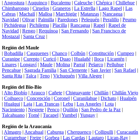
|
Angostura
|
Auquinco
|
Bucalemu
|
Caleuche
|
Chépica
|
Chillehue
|
Chimbarongo
|
Ciruelos
|
Graneros
|
La Estrella
|
Lago Rapel
|
Las
Cabras
|
Machalí
|
Malloa
|
Marchigüe
|
Matanzas
|
Nancagua
|
Navidad
|
Olivar
|
Palmilla
|
Paredones
|
Pelequén
|
Peralillo
|
Peumo
|
Pichidegua
|
Pichilemu
|
Placilla
|
Rancagua
|
Rapel
|
Rapel de
Navidad
|
Rengo
|
Requínoa
|
San Fernando
|
San Francisco de
Mostazal
|
Santa Cruz
|
Región del Maule
|
Bobadilla
|
Cauquenes
|
Chanco
|
Colbún
|
Constitución
|
Cumpeo
|
Curanipe
|
Curepto
|
Curicó
|
Duao
|
Hualañé
|
Iloca
|
Licantén
|
Linares
|
Longaví
|
Maule
|
Molina
|
Parral
|
Pelarco
|
Pelluhue
|
Pencahue
|
Sagrada Familia
|
San Clemente
|
San Javier
|
San Rafael
|
Santa Rita
|
Talca
|
Teno
|
Vichuquén
|
Villa Alegre
|
Región del Bio-Bio
|
Alto Biobío
|
Arauco
|
Cañete
|
Chiguayante
|
Chillán
|
Chillán Viejo
|
Coihueco
|
Concepción
|
Coronel
|
Curanilahue
|
Dichato
|
Hualpén
|
Hualqui
|
Laja
|
Las Trancas
|
Lebu
|
Los Angeles
|
Lota
|
Nacimiento
|
Negrete
|
Penco
|
Quillón
|
San Pedro de la Paz
|
Talcahuano
|
Tomé
|
Tucapel
|
Yumbel
|
Yungay
|
Región de la Araucanía
|
Almagro
|
Ancahual
|
Caburga
|
Cherquenco
|
Collipulli
|
Curacautín
|
Curarrehue
|
Freire
|
Gorbea
|
Las Cardas
|
Lautaro
|
Lican-Ray
|