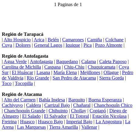
1 Paginas de 1
Región de Tarapacá
|
Alto Hospicio
|
Arica
|
Belén
|
Camarones
|
Camiña
|
Colchane
|
Cuya
|
Dolores
|
General Lagos
|
Iquique
|
Pica
|
Pozo Almonte
|
Región de Antofagasta
|
Agua Verde
|
Antofagasta
|
Baquedano
|
Calama
|
Caleta Paposo
|
Carolina de Michilla
|
Caspana
|
Chiu-Chiu
|
Chuquicamata
|
Coya
Sur
|
El Huáscar
|
Lasana
|
María Elena
|
Mejillones
|
Ollague
|
Pedro
de Valdivia
|
Río Grande
|
San Pedro de Atacama
|
Sierra Gorda
|
Toco
|
Tocopilla
|
Región de Atacama
|
Alto del Carmen
|
Bahía Inglesa
|
Barquito
|
Buena Esperanza
|
Cachiyuyo
|
Caldera
|
Carrizal Bajo
|
Chañaral
|
Chanchoquín Chico
|
Chanchoquín Grande
|
Chihuinto
|
Chollay
|
Copiapó
|
Diego de
Almagro
|
El Salado
|
El Salvador
|
El Totoral
|
Estación Nicolasa
|
Freirina
|
Huasco
|
Huasco Bajo
|
Imperial Bajo
|
La Angostura
|
La
Arena
|
Las Marquesas
|
Tierra Amarilla
|
Vallenar
|