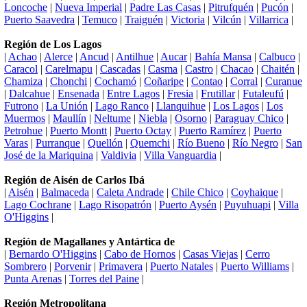
Loncoche
|
Nueva Imperial
|
Padre Las Casas
|
Pitrufquén
|
Pucón
|
Puerto Saavedra
|
Temuco
|
Traiguén
|
Victoria
|
Vilcún
|
Villarrica
|
Región de Los Lagos
|
Achao
|
Alerce
|
Ancud
|
Antilhue
|
Aucar
|
Bahía Mansa
|
Calbuco
|
Caracol
|
Carelmapu
|
Cascadas
|
Casma
|
Castro
|
Chacao
|
Chaitén
|
Chamiza
|
Chonchi
|
Cochamó
|
Coñaripe
|
Contao
|
Corral
|
Curanue
|
Dalcahue
|
Ensenada
|
Entre Lagos
|
Fresia
|
Frutillar
|
Futaleufú
|
Futrono
|
La Unión
|
Lago Ranco
|
Llanquihue
|
Los Lagos
|
Los
Muermos
|
Maullín
|
Neltume
|
Niebla
|
Osorno
|
Paraguay Chico
|
Petrohue
|
Puerto Montt
|
Puerto Octay
|
Puerto Ramírez
|
Puerto
Varas
|
Purranque
|
Quellón
|
Quemchi
|
Río Bueno
|
Río Negro
|
San
José de la Mariquina
|
Valdivia
|
Villa Vanguardia
|
Región de Aisén de Carlos Ibá
|
Aisén
|
Balmaceda
|
Caleta Andrade
|
Chile Chico
|
Coyhaique
|
Lago Cochrane
|
Lago Risopatrón
|
Puerto Aysén
|
Puyuhuapi
|
Villa
O'Higgins
|
Región de Magallanes y Antártica de
|
Bernardo O'Higgins
|
Cabo de Hornos
|
Casas Viejas
|
Cerro
Sombrero
|
Porvenir
|
Primavera
|
Puerto Natales
|
Puerto Williams
|
Punta Arenas
|
Torres del Paine
|
Región Metropolitana