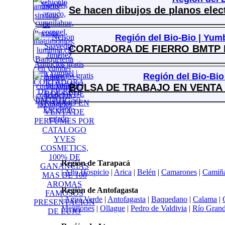
Se hacen dibujos de planos elect
Región del Bio-Bio |
Yumb
CORTADORA DE FIERRO BMTP HC
Región del Bio-Bio
BOLSA DE TRABAJO EN VENTA
Región de Tarapacá
|
Alto Hospicio
|
Arica
|
Belén
|
Camarones
|
Camiñ
Región de Antofagasta
|
Agua Verde
|
Antofagasta
|
Baquedano
|
Calama
|
Mejillones
|
Ollague
|
Pedro de Valdivia
|
Río Gran