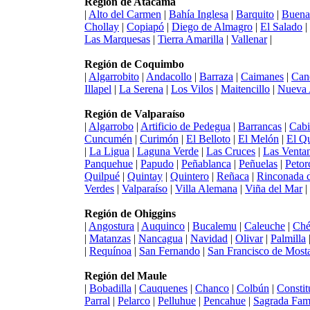
Región de Atacama
|
Alto del Carmen
|
Bahía Inglesa
|
Barquito
|
Buena
Chollay
|
Copiapó
|
Diego de Almagro
|
El Salado
|
Las Marquesas
|
Tierra Amarilla
|
Vallenar
|
Región de Coquimbo
|
Algarrobito
|
Andacollo
|
Barraza
|
Caimanes
|
Can
Illapel
|
La Serena
|
Los Vilos
|
Maitencillo
|
Nueva 
Región de Valparaíso
|
Algarrobo
|
Artificio de Pedegua
|
Barrancas
|
Cabi
Cuncumén
|
Curimón
|
El Belloto
|
El Melón
|
El Q
|
La Ligua
|
Laguna Verde
|
Las Cruces
|
Las Venta
Panquehue
|
Papudo
|
Peñablanca
|
Peñuelas
|
Petor
Quilpué
|
Quintay
|
Quintero
|
Reñaca
|
Rinconada d
Verdes
|
Valparaíso
|
Villa Alemana
|
Viña del Mar
|
Región de Ohiggins
|
Angostura
|
Auquinco
|
Bucalemu
|
Caleuche
|
Ché
|
Matanzas
|
Nancagua
|
Navidad
|
Olivar
|
Palmilla
|
Requínoa
|
San Fernando
|
San Francisco de Most
Región del Maule
|
Bobadilla
|
Cauquenes
|
Chanco
|
Colbún
|
Constit
Parral
|
Pelarco
|
Pelluhue
|
Pencahue
|
Sagrada Fami