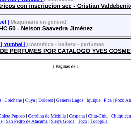
ricos con inscripcion sec - Cristian Valdebenit
el |
Maquinaria en general
 50 - Nelson Saavedra Jiménez
 |
Yumbel |
Cosmética - belleza - perfumes
 DE PERFUMES POR CATALOGO YVES COSMET
1 Paginas de 1
a
|
Colchane
|
Cuya
|
Dolores
|
General Lagos
|
Iquique
|
Pica
|
Pozo Al
Caleta Paposo
|
Carolina de Michilla
|
Caspana
|
Chiu-Chiu
|
Chuquicam
de
|
San Pedro de Atacama
|
Sierra Gorda
|
Toco
|
Tocopilla
|