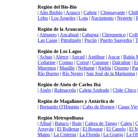
Región del Bio-Bio
|
Alto Biobío
|
Arauco
|
Cañete
|
Chiguayante
|
Chil
Lebu
|
Los Angeles
|
Lota
|
Nacimiento
|
Negrete
|
Región de la Araucanía
|
Almagro
|
Ancahual
|
Caburga
|
Cherquenco
|
Coll
Las Casas
|
Pitrufquén
|
Pucón
|
Puerto Saavedra
|
T
Región de Los Lagos
|
Achao
|
Alerce
|
Ancud
|
Antilhue
|
Aucar
|
Bahía 
Coñaripe
|
Contao
|
Corral
|
Curanue
|
Dalcahue
|
E
Muermos
|
Maullín
|
Neltume
|
Niebla
|
Osorno
|
Pa
Río Bueno
|
Río Negro
|
San José de la Mariquina
Región de Aisén de Carlos Ibá
|
Aisén
|
Balmaceda
|
Caleta Andrade
|
Chile Chico
Región de Magallanes y Antártica de
|
Bernardo O'Higgins
|
Cabo de Hornos
|
Casas Vie
Región Metropolitana
|
Alhué
|
Batuco
|
Buin
|
Calera de Tango
|
Caleu
|
C
Arrayán
|
El Bollenar
|
El Bosque
|
El Canelo
|
El 
Maipo
|
La Cisterna
|
La Florida
|
La Granja
|
La Ob