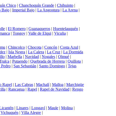
uín Chico
|
Chanchoquín Grande
|
Chihuinto
|
 Bajo
|
Imperial Bajo
|
La Angostura
|
La Arena
|
lle
|
El Romero
|
Guanaqueros
|
Huentelauquén
|
amanca
|
Tongoy
|
Valle de Elqui
|
Vicuña
|
emu
|
Chincolco
|
Chocota
|
Concón
|
Costa Azul
|
ndez
|
Isla Negra
|
La Calera
|
La Cruz
|
La Dormida
llo
|
Marbella
|
Navidad
|
Nogales
|
Olmué
|
Tralca
|
Putaendo
|
Quebrada de Herrera
|
Quillota
|
 Pedro
|
San Sebastián
|
Santo Domingo
|
Tejas
o Rapel
|
Las Cabras
|
Machalí
|
Malloa
|
Marchigüe
illa
|
Rancagua
|
Rapel
|
Rapel de Navidad
|
Rengo
Licantén
|
Linares
|
Longaví
|
Maule
|
Molina
|
|
Vichuquén
|
Villa Alegre
|