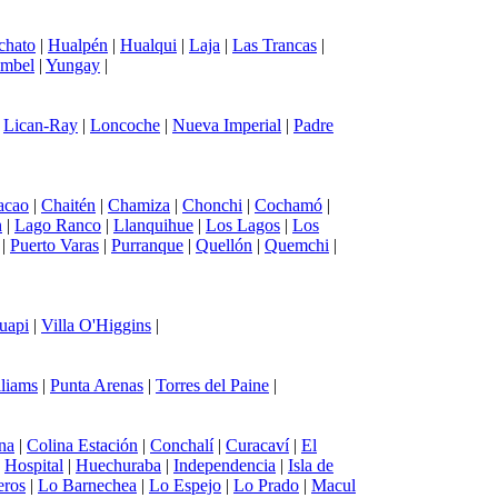
chato
|
Hualpén
|
Hualqui
|
Laja
|
Las Trancas
|
mbel
|
Yungay
|
|
Lican-Ray
|
Loncoche
|
Nueva Imperial
|
Padre
acao
|
Chaitén
|
Chamiza
|
Chonchi
|
Cochamó
|
n
|
Lago Ranco
|
Llanquihue
|
Los Lagos
|
Los
|
Puerto Varas
|
Purranque
|
Quellón
|
Quemchi
|
uapi
|
Villa O'Higgins
|
lliams
|
Punta Arenas
|
Torres del Paine
|
na
|
Colina Estación
|
Conchalí
|
Curacaví
|
El
|
Hospital
|
Huechuraba
|
Independencia
|
Isla de
eros
|
Lo Barnechea
|
Lo Espejo
|
Lo Prado
|
Macul