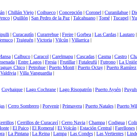
lán
|
Chillán Viejo
|
Coihueco
|
Concepción
|
Coronel
|
Curanilahue
|
Di
Penco
|
Quillón
|
San Pedro de la Paz
|
Talcahuano
|
Tomé
|
Tucapel
|
Yu
ipulli
|
Curacautín
|
Curarrehue
|
Freire
|
Gorbea
|
Las Cardas
|
Lautaro
emuco
|
Traiguén
|
Victoria
|
Vilcún
|
Villarrica
|
Mansa
|
Calbuco
|
Caracol
|
Carelmapu
|
Cascadas
|
Casma
|
Castro
|
Ch
nsenada
|
Entre Lagos
|
Fresia
|
Frutillar
|
Futaleufú
|
Futrono
|
La Unió
raguay Chico
|
Petrohue
|
Puerto Montt
|
Puerto Octay
|
Puerto Ramírez
|
Valdivia
|
Villa Vanguardia
|
|
Coyhaique
|
Lago Cochrane
|
Lago Risopatrón
|
Puerto Aysén
|
Puyuh
jas
|
Cerro Sombrero
|
Porvenir
|
Primavera
|
Puerto Natales
|
Puerto Wi
errillos
|
Cerrillos de Curacaví
|
Cerro Navia
|
Champa
|
Codigua
|
Coli
Monte
|
El Paico
|
El Romeral
|
El Volcán
|
Estación Central
|
Farellones
ra
|
La Pintana
|
La Reina
|
Lampa
|
Las Condes
|
Las Vertientes
|
Lind