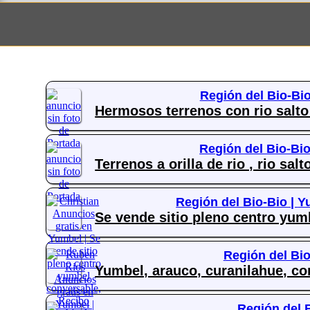
Región del Bio-Bio
Hermosos terrenos con rio salto 
Región del Bio-Bio
Terrenos a orilla de rio , rio sal
Región del Bio-Bio |
Y
Se vende sitio pleno centro yum
Región del Bio
Yumbel, arauco, curanilahue, co
Región del 