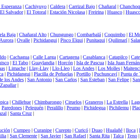
 Esperanza
|
Cachiyuyo
|
Caldera
|
Carrizal Bajo
|
Chañaral
|
Chanchoq
El Salvador
|
El Totoral
|
Estación Nicolasa
|
Freirina
|
Huasco
|
Huasco
ela Baja
|
Chañaral Alto
|
Chungungo
|
Combarbalá
|
Coquimbo
|
El Mo
Aurora
|
Ovalle
|
Pichidangui
|
Pisco Elqui
|
Punitaqui
|
Quilimarí
|
Sal
ldo
|
Cachagua
|
Calle Larga
|
Cartagena
|
Casablanca
|
Catapilco
|
Cat
uisco
|
El Tabo
|
Guaylandia
|
Horcón
|
Isla de Pascua
|
Isla Juan Ferná
nas
|
Limache
|
Llay-Llay
|
Llo-Lleo
|
Los Andes
|
Los Molles
|
Maitenci
ca
|
Pichidangui
|
Placilla de Peñuelas
|
Portillo
|
Puchuncaví
|
Punta de 
e los Andes
|
San Antonio
|
San Carlos
|
San Esteban
|
San Felipe
|
San
Zapallar
|
pica
|
Chillehue
|
Chimbarongo
|
Ciruelos
|
Graneros
|
La Estrella
|
Lag
|
Paredones
|
Pelequén
|
Peralillo
|
Peumo
|
Pichidegua
|
Pichilemu
|
Plac
azal
|
Santa Cruz
|
ución
|
Cumpeo
|
Curanipe
|
Curepto
|
Curicó
|
Duao
|
Hualañé
|
Iloca
|
lia
|
San Clemente
|
San Javier
|
San Rafael
|
Santa Rita
|
Talca
|
Teno