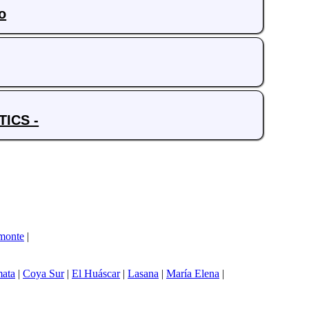
o
ICS -
monte
|
ata
|
Coya Sur
|
El Huáscar
|
Lasana
|
María Elena
|