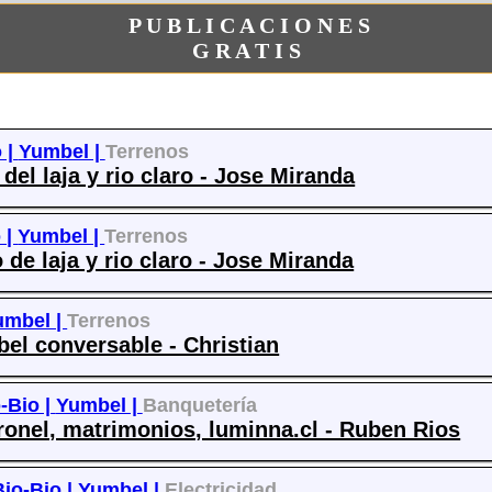
P U B L I C A C I O N E S
G R A T I S
 |
Yumbel |
Terrenos
del laja y rio claro - Jose Miranda
 |
Yumbel |
Terrenos
to de laja y rio claro - Jose Miranda
umbel |
Terrenos
bel conversable - Christian
-Bio |
Yumbel |
Banquetería
ronel, matrimonios, luminna.cl - Ruben Rios
Bio-Bio |
Yumbel |
Electricidad