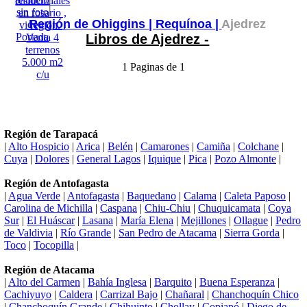
Región de Ohiggins |
Requínoa |
Ajedrez
Libros de Ajedrez -
1 Paginas de 1
Región de Tarapacá
|
Alto Hospicio
|
Arica
|
Belén
|
Camarones
|
Camiña
|
Colchane
|
Cuya
|
Dolores
|
General Lagos
|
Iquique
|
Pica
|
Pozo Almonte
|
Región de Antofagasta
|
Agua Verde
|
Antofagasta
|
Baquedano
|
Calama
|
Caleta Paposo
|
Carolina de Michilla
|
Caspana
|
Chiu-Chiu
|
Chuquicamata
|
Coya
Sur
|
El Huáscar
|
Lasana
|
María Elena
|
Mejillones
|
Ollague
|
Pedro
de Valdivia
|
Río Grande
|
San Pedro de Atacama
|
Sierra Gorda
|
Toco
|
Tocopilla
|
Región de Atacama
|
Alto del Carmen
|
Bahía Inglesa
|
Barquito
|
Buena Esperanza
|
Cachiyuyo
|
Caldera
|
Carrizal Bajo
|
Chañaral
|
Chanchoquín Chico
|
Chanchoquín Grande
|
Chihuinto
|
Chollay
|
Copiapó
|
Diego de