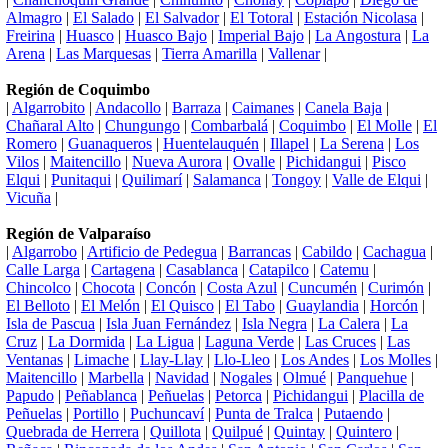
Almagro
|
El Salado
|
El Salvador
|
El Totoral
|
Estación Nicolasa
|
Freirina
|
Huasco
|
Huasco Bajo
|
Imperial Bajo
|
La Angostura
|
La
Arena
|
Las Marquesas
|
Tierra Amarilla
|
Vallenar
|
Región de Coquimbo
|
Algarrobito
|
Andacollo
|
Barraza
|
Caimanes
|
Canela Baja
|
Chañaral Alto
|
Chungungo
|
Combarbalá
|
Coquimbo
|
El Molle
|
El
Romero
|
Guanaqueros
|
Huentelauquén
|
Illapel
|
La Serena
|
Los
Vilos
|
Maitencillo
|
Nueva Aurora
|
Ovalle
|
Pichidangui
|
Pisco
Elqui
|
Punitaqui
|
Quilimarí
|
Salamanca
|
Tongoy
|
Valle de Elqui
|
Vicuña
|
Región de Valparaíso
|
Algarrobo
|
Artificio de Pedegua
|
Barrancas
|
Cabildo
|
Cachagua
|
Calle Larga
|
Cartagena
|
Casablanca
|
Catapilco
|
Catemu
|
Chincolco
|
Chocota
|
Concón
|
Costa Azul
|
Cuncumén
|
Curimón
|
El Belloto
|
El Melón
|
El Quisco
|
El Tabo
|
Guaylandia
|
Horcón
|
Isla de Pascua
|
Isla Juan Fernández
|
Isla Negra
|
La Calera
|
La
Cruz
|
La Dormida
|
La Ligua
|
Laguna Verde
|
Las Cruces
|
Las
Ventanas
|
Limache
|
Llay-Llay
|
Llo-Lleo
|
Los Andes
|
Los Molles
|
Maitencillo
|
Marbella
|
Navidad
|
Nogales
|
Olmué
|
Panquehue
|
Papudo
|
Peñablanca
|
Peñuelas
|
Petorca
|
Pichidangui
|
Placilla de
Peñuelas
|
Portillo
|
Puchuncaví
|
Punta de Tralca
|
Putaendo
|
Quebrada de Herrera
|
Quillota
|
Quilpué
|
Quintay
|
Quintero
|