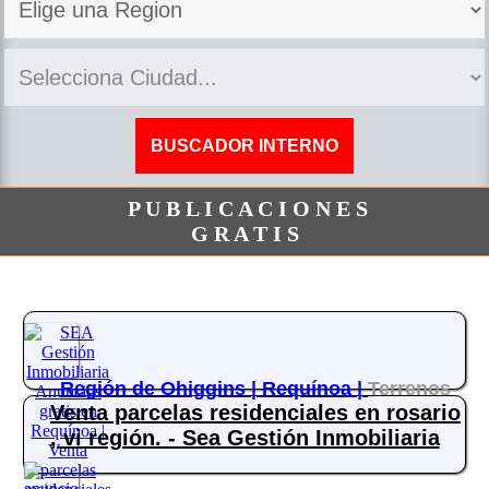
P U B L I C A C I O N E S
G R A T I S
Región de Ohiggins |
Requínoa |
Terrenos
Venta parcelas residenciales en rosario
, vi región. - Sea Gestión Inmobiliaria