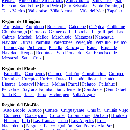
Reñaca
|
Rinconada de los Andes
|
San Antonio
|
San Carlos
|
San
Esteban
|
San Felipe
|
San Pedro
|
San Sebastián
|
Santo Domingo
|
Tejas Verdes
|
Valparaíso
|
Villa Alemana
|
Viña del Mar
|
Zapallar
|
Región de Ohiggins
|
Angostura
|
Auquinco
|
Bucalemu
|
Caleuche
|
Chépica
|
Chillehue
|
Chimbarongo
|
Ciruelos
|
Graneros
|
La Estrella
|
Lago Rapel
|
Las
Cabras
|
Machalí
|
Malloa
|
Marchigüe
|
Matanzas
|
Nancagua
|
Navidad
|
Olivar
|
Palmilla
|
Paredones
|
Pelequén
|
Peralillo
|
Peumo
|
Pichidegua
|
Pichilemu
|
Placilla
|
Rancagua
|
Rapel
|
Rapel de
Navidad
|
Rengo
|
Requínoa
|
San Fernando
|
San Francisco de
Mostazal
|
Santa Cruz
|
Región del Maule
|
Bobadilla
|
Cauquenes
|
Chanco
|
Colbún
|
Constitución
|
Cumpeo
|
Curanipe
|
Curepto
|
Curicó
|
Duao
|
Hualañé
|
Iloca
|
Licantén
|
Linares
|
Longaví
|
Maule
|
Molina
|
Parral
|
Pelarco
|
Pelluhue
|
Pencahue
|
Sagrada Familia
|
San Clemente
|
San Javier
|
San Rafael
|
Santa Rita
|
Talca
|
Teno
|
Vichuquén
|
Villa Alegre
|
Región del Bio-Bio
|
Alto Biobío
|
Arauco
|
Cañete
|
Chiguayante
|
Chillán
|
Chillán Viejo
|
Coihueco
|
Concepción
|
Coronel
|
Curanilahue
|
Dichato
|
Hualpén
|
Hualqui
|
Laja
|
Las Trancas
|
Lebu
|
Los Angeles
|
Lota
|
Nacimiento
|
Negrete
|
Penco
|
Quillón
|
San Pedro de la Paz
|