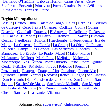
|
Bernardo O'Higgins
|
Cabo de Hornos
|
Casas Viejas
|
Cerro
Sombrero
|
Porvenir
|
Primavera
|
Puerto Natales
|
Puerto Williams
|
Punta Arenas
|
Torres del Paine
|
Región Metropolitana
|
Alhué
|
Batuco
|
Buin
|
Calera de Tango
|
Caleu
|
Cerrillos
|
Cerrillos
de Curacaví
|
Cerro Navia
|
Champa
|
Codigua
|
Colina
|
Colina
Estación
|
Conchalí
|
Curacaví
|
El Arrayán
|
El Bollenar
|
El Bosque
|
El Canelo
|
El Monte
|
El Paico
|
El Romeral
|
El Volcán
|
Estación
Central
|
Farellones
|
Hospital
|
Huechuraba
|
Independencia
|
Isla de
Maipo
|
La Cisterna
|
La Florida
|
La Granja
|
La Obra
|
La Pintana
|
La Reina
|
Lampa
|
Las Condes
|
Las Vertientes
|
Linderos
|
Lo
Barnechea
|
Lo Espejo
|
Lo Prado
|
Macul
|
Maipo
|
Maipú
|
Mallarauco
|
Malloco
|
María Pinto
|
Melipilla
|
Melocotón
|
Montenegro
|
Nos
|
Ñuñoa
|
Padre Hurtado
|
Paine
|
Pedro Aguirre
Cerda
|
Peñaflor
|
Peñalolén
|
Pirque
|
Polpaico
|
Pomaire
|
Providencia
|
Puangue
|
Puangue Alto
|
Pudahuel
|
Puente Alto
|
Quilicura
|
Quinta Normal
|
Recoleta
|
Renca
|
Rungue
|
San Alfonso
|
San Bernardo
|
San Fransisco de Las Condes
|
San Gabriel
|
San
Joaquín
|
San José de Maipo
|
San José de Melipilla
|
San Miguel
|
San Pedro de Melipilla
|
San Ramón
|
Santa Ana
|
Santa Ana de
Chena
|
Santiago
|
Talagante
|
Vitacura
|
Administrador:
superavisos@chileanuncios.cl