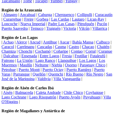
Talcahuano
|
Tomé
|
Tucapel
|
Yumbel
|
Yungay
|
Región de la Araucanía
|
Almagro
|
Ancahual
|
Caburga
|
Cherquenco
|
Collipulli
|
Curacautín
|
Curarrehue
|
Freire
|
Gorbea
|
Las Cardas
|
Lautaro
|
Lican-Ray
|
Loncoche
|
Nueva Imperial
|
Padre Las Casas
|
Pitrufquén
|
Pucón
|
Puerto Saavedra
|
Temuco
|
Traiguén
|
Victoria
|
Vilcún
|
Villarrica
|
Región de Los Lagos
|
Achao
|
Alerce
|
Ancud
|
Antilhue
|
Aucar
|
Bahía Mansa
|
Calbuco
|
Caracol
|
Carelmapu
|
Cascadas
|
Casma
|
Castro
|
Chacao
|
Chaitén
|
Chamiza
|
Chonchi
|
Cochamó
|
Coñaripe
|
Contao
|
Corral
|
Curanue
|
Dalcahue
|
Ensenada
|
Entre Lagos
|
Fresia
|
Frutillar
|
Futaleufú
|
Futrono
|
La Unión
|
Lago Ranco
|
Llanquihue
|
Los Lagos
|
Los
Muermos
|
Maullín
|
Neltume
|
Niebla
|
Osorno
|
Paraguay Chico
|
Petrohue
|
Puerto Montt
|
Puerto Octay
|
Puerto Ramírez
|
Puerto
Varas
|
Purranque
|
Quellón
|
Quemchi
|
Río Bueno
|
Río Negro
|
San
José de la Mariquina
|
Valdivia
|
Villa Vanguardia
|
Región de Aisén de Carlos Ibá
|
Aisén
|
Balmaceda
|
Caleta Andrade
|
Chile Chico
|
Coyhaique
|
Lago Cochrane
|
Lago Risopatrón
|
Puerto Aysén
|
Puyuhuapi
|
Villa
O'Higgins
|
Región de Magallanes y Antártica de