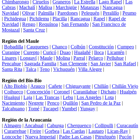
Chimbarongo
|
Ciruelos
|
Graneros
|
La Estrella
|
Lago Rapel
|
Las
Cabras
|
Machalí
|
Malloa
|
Marchigüe
|
Matanzas
|
Nancagua
|
Navidad
|
Olivar
|
Palmilla
|
Paredones
|
Pelequén
|
Peralillo
|
Peumo
|
Pichidegua
|
Pichilemu
|
Placilla
|
Rancagua
|
Rapel
|
Rapel de
Navidad
|
Rengo
|
Requínoa
|
San Fernando
|
San Francisco de
Mostazal
|
Santa Cruz
|
Región del Maule
|
Bobadilla
|
Cauquenes
|
Chanco
|
Colbún
|
Constitución
|
Cumpeo
|
Curanipe
|
Curepto
|
Curicó
|
Duao
|
Hualañé
|
Iloca
|
Licantén
|
Linares
|
Longaví
|
Maule
|
Molina
|
Parral
|
Pelarco
|
Pelluhue
|
Pencahue
|
Sagrada Familia
|
San Clemente
|
San Javier
|
San Rafael
|
Santa Rita
|
Talca
|
Teno
|
Vichuquén
|
Villa Alegre
|
Región del Bio-Bio
|
Alto Biobío
|
Arauco
|
Cañete
|
Chiguayante
|
Chillán
|
Chillán Viejo
|
Coihueco
|
Concepción
|
Coronel
|
Curanilahue
|
Dichato
|
Hualpén
|
Hualqui
|
Laja
|
Las Trancas
|
Lebu
|
Los Angeles
|
Lota
|
Nacimiento
|
Negrete
|
Penco
|
Quillón
|
San Pedro de la Paz
|
Talcahuano
|
Tomé
|
Tucapel
|
Yumbel
|
Yungay
|
Región de la Araucanía
|
Almagro
|
Ancahual
|
Caburga
|
Cherquenco
|
Collipulli
|
Curacautín
|
Curarrehue
|
Freire
|
Gorbea
|
Las Cardas
|
Lautaro
|
Lican-Ray
|
Loncoche
|
Nueva Imperial
|
Padre Las Casas
|
Pitrufquén
|
Pucón
|