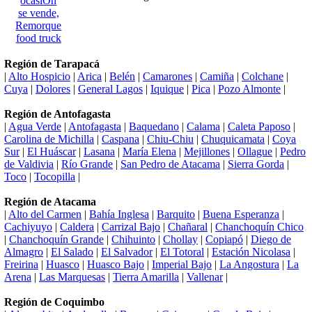
Región de Tarapacá
|
Alto Hospicio
|
Arica
|
Belén
|
Camarones
|
Camiña
|
Colchane
|
Cuya
|
Dolores
|
General Lagos
|
Iquique
|
Pica
|
Pozo Almonte
|
Región de Antofagasta
|
Agua Verde
|
Antofagasta
|
Baquedano
|
Calama
|
Caleta Paposo
|
Carolina de Michilla
|
Caspana
|
Chiu-Chiu
|
Chuquicamata
|
Coya
Sur
|
El Huáscar
|
Lasana
|
María Elena
|
Mejillones
|
Ollague
|
Pedro
de Valdivia
|
Río Grande
|
San Pedro de Atacama
|
Sierra Gorda
|
Toco
|
Tocopilla
|
Región de Atacama
|
Alto del Carmen
|
Bahía Inglesa
|
Barquito
|
Buena Esperanza
|
Cachiyuyo
|
Caldera
|
Carrizal Bajo
|
Chañaral
|
Chanchoquín Chico
|
Chanchoquín Grande
|
Chihuinto
|
Chollay
|
Copiapó
|
Diego de
Almagro
|
El Salado
|
El Salvador
|
El Totoral
|
Estación Nicolasa
|
Freirina
|
Huasco
|
Huasco Bajo
|
Imperial Bajo
|
La Angostura
|
La
Arena
|
Las Marquesas
|
Tierra Amarilla
|
Vallenar
|
Región de Coquimbo