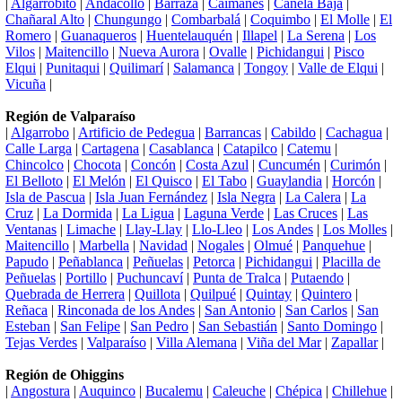
|
Algarrobito
|
Andacollo
|
Barraza
|
Caimanes
|
Canela Baja
|
Chañaral Alto
|
Chungungo
|
Combarbalá
|
Coquimbo
|
El Molle
|
El
Romero
|
Guanaqueros
|
Huentelauquén
|
Illapel
|
La Serena
|
Los
Vilos
|
Maitencillo
|
Nueva Aurora
|
Ovalle
|
Pichidangui
|
Pisco
Elqui
|
Punitaqui
|
Quilimarí
|
Salamanca
|
Tongoy
|
Valle de Elqui
|
Vicuña
|
Región de Valparaíso
|
Algarrobo
|
Artificio de Pedegua
|
Barrancas
|
Cabildo
|
Cachagua
|
Calle Larga
|
Cartagena
|
Casablanca
|
Catapilco
|
Catemu
|
Chincolco
|
Chocota
|
Concón
|
Costa Azul
|
Cuncumén
|
Curimón
|
El Belloto
|
El Melón
|
El Quisco
|
El Tabo
|
Guaylandia
|
Horcón
|
Isla de Pascua
|
Isla Juan Fernández
|
Isla Negra
|
La Calera
|
La
Cruz
|
La Dormida
|
La Ligua
|
Laguna Verde
|
Las Cruces
|
Las
Ventanas
|
Limache
|
Llay-Llay
|
Llo-Lleo
|
Los Andes
|
Los Molles
|
Maitencillo
|
Marbella
|
Navidad
|
Nogales
|
Olmué
|
Panquehue
|
Papudo
|
Peñablanca
|
Peñuelas
|
Petorca
|
Pichidangui
|
Placilla de
Peñuelas
|
Portillo
|
Puchuncaví
|
Punta de Tralca
|
Putaendo
|
Quebrada de Herrera
|
Quillota
|
Quilpué
|
Quintay
|
Quintero
|
Reñaca
|
Rinconada de los Andes
|
San Antonio
|
San Carlos
|
San
Esteban
|
San Felipe
|
San Pedro
|
San Sebastián
|
Santo Domingo
|
Tejas Verdes
|
Valparaíso
|
Villa Alemana
|
Viña del Mar
|
Zapallar
|
Región de Ohiggins
|
Angostura
|
Auquinco
|
Bucalemu
|
Caleuche
|
Chépica
|
Chillehue
|