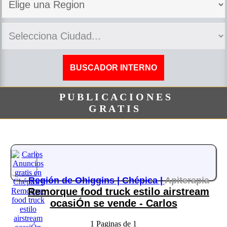
P U B L I C A C I O N E S
G R A T I S
Región de Ohiggins |
Chépica |
Apiterapia
Remorque food truck estilo airstream
ocasiÓn se vende - Carlos
1 Paginas de 1