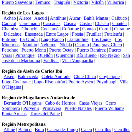
Puerto Saavedra
|
Temuco
|
Traiguén
|
Victoria
|
Vilcún
|
Villarrica
|
Región de Los Lagos
|
Achao
|
Alerce
|
Ancud
|
Antilhue
|
Aucar
|
Bahía Mansa
|
Calbuco
|
Caracol
|
Carelmapu
|
Cascadas
|
Casma
|
Castro
|
Chacao
|
Chaitén
|
Chamiza
|
Chonchi
|
Cochamó
|
Coñaripe
|
Contao
|
Corral
|
Curanue
|
Dalcahue
|
Ensenada
|
Entre Lagos
|
Fresia
|
Frutillar
|
Futaleufú
|
Futrono
|
La Unión
|
Lago Ranco
|
Llanquihue
|
Los Lagos
|
Los
Muermos
|
Maullín
|
Neltume
|
Niebla
|
Osorno
|
Paraguay Chico
|
Petrohue
|
Puerto Montt
|
Puerto Octay
|
Puerto Ramírez
|
Puerto
Varas
|
Purranque
|
Quellón
|
Quemchi
|
Río Bueno
|
Río Negro
|
San
José de la Mariquina
|
Valdivia
|
Villa Vanguardia
|
Región de Aisén de Carlos Ibá
|
Aisén
|
Balmaceda
|
Caleta Andrade
|
Chile Chico
|
Coyhaique
|
Lago Cochrane
|
Lago Risopatrón
|
Puerto Aysén
|
Puyuhuapi
|
Villa
O'Higgins
|
Región de Magallanes y Antártica de
|
Bernardo O'Higgins
|
Cabo de Hornos
|
Casas Viejas
|
Cerro
Sombrero
|
Porvenir
|
Primavera
|
Puerto Natales
|
Puerto Williams
|
Punta Arenas
|
Torres del Paine
|
Región Metropolitana
|
Alhué
|
Batuco
|
Buin
|
Calera de Tango
|
Caleu
|
Cerrillos
|
Cerrillos