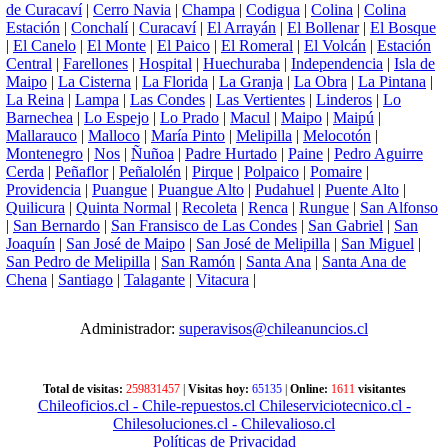
de Curacaví
|
Cerro Navia
|
Champa
|
Codigua
|
Colina
|
Colina
Estación
|
Conchalí
|
Curacaví
|
El Arrayán
|
El Bollenar
|
El Bosque
|
El Canelo
|
El Monte
|
El Paico
|
El Romeral
|
El Volcán
|
Estación
Central
|
Farellones
|
Hospital
|
Huechuraba
|
Independencia
|
Isla de
Maipo
|
La Cisterna
|
La Florida
|
La Granja
|
La Obra
|
La Pintana
|
La Reina
|
Lampa
|
Las Condes
|
Las Vertientes
|
Linderos
|
Lo
Barnechea
|
Lo Espejo
|
Lo Prado
|
Macul
|
Maipo
|
Maipú
|
Mallarauco
|
Malloco
|
María Pinto
|
Melipilla
|
Melocotón
|
Montenegro
|
Nos
|
Ñuñoa
|
Padre Hurtado
|
Paine
|
Pedro Aguirre
Cerda
|
Peñaflor
|
Peñalolén
|
Pirque
|
Polpaico
|
Pomaire
|
Providencia
|
Puangue
|
Puangue Alto
|
Pudahuel
|
Puente Alto
|
Quilicura
|
Quinta Normal
|
Recoleta
|
Renca
|
Rungue
|
San Alfonso
|
San Bernardo
|
San Fransisco de Las Condes
|
San Gabriel
|
San
Joaquín
|
San José de Maipo
|
San José de Melipilla
|
San Miguel
|
San Pedro de Melipilla
|
San Ramón
|
Santa Ana
|
Santa Ana de
Chena
|
Santiago
|
Talagante
|
Vitacura
|
Administrador:
superavisos@chileanuncios.cl
Total de visitas:
259831457
|
Visitas hoy:
65135
|
Online:
1611
visitantes
Chileoficios.cl
- Chile-repuestos.cl
Chileserviciotecnico.cl
-
Chilesoluciones.cl
- Chilevalioso.cl
Políticas de Privacidad