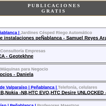
P U B L I C A C I O N E S
G R A T I S
ñablanca |
Jardines Césped Riego Automático
o e instalaciones peÑablanca - Samuel Reyes Ar
|
Consultoría Empresas
 - Geotekhne
|
Máquinas para Negocio
cios - Daniela
de Valparaíso |
Peñablanca |
Telefonía, celulares
32GB,Nokia -N8,HTC EVO,HTC Desire UNLOCKE
íso |
Peñablanca |
Profesores Maestros