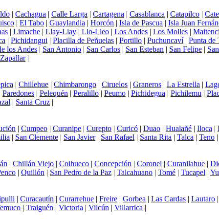
ldo
|
Cachagua
|
Calle Larga
|
Cartagena
|
Casablanca
|
Catapilco
|
Cat
uisco
|
El Tabo
|
Guaylandia
|
Horcón
|
Isla de Pascua
|
Isla Juan Ferná
nas
|
Limache
|
Llay-Llay
|
Llo-Lleo
|
Los Andes
|
Los Molles
|
Maitenci
ca
|
Pichidangui
|
Placilla de Peñuelas
|
Portillo
|
Puchuncaví
|
Punta de 
e los Andes
|
San Antonio
|
San Carlos
|
San Esteban
|
San Felipe
|
San
Zapallar
|
pica
|
Chillehue
|
Chimbarongo
|
Ciruelos
|
Graneros
|
La Estrella
|
Lag
|
Paredones
|
Pelequén
|
Peralillo
|
Peumo
|
Pichidegua
|
Pichilemu
|
Plac
azal
|
Santa Cruz
|
ución
|
Cumpeo
|
Curanipe
|
Curepto
|
Curicó
|
Duao
|
Hualañé
|
Iloca
|
lia
|
San Clemente
|
San Javier
|
San Rafael
|
Santa Rita
|
Talca
|
Teno
lán
|
Chillán Viejo
|
Coihueco
|
Concepción
|
Coronel
|
Curanilahue
|
Di
Penco
|
Quillón
|
San Pedro de la Paz
|
Talcahuano
|
Tomé
|
Tucapel
|
Yu
ipulli
|
Curacautín
|
Curarrehue
|
Freire
|
Gorbea
|
Las Cardas
|
Lautaro
emuco
|
Traiguén
|
Victoria
|
Vilcún
|
Villarrica
|