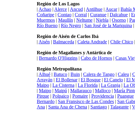
Región de Los Lagos
|
Achao
|
Alerce
|
Ancud
|
Antilhue
|
Aucar
|
Bahía 
Coñaripe
|
Contao
|
Corral
|
Curanue
|
Dalcahue
|
E
Muermos
|
Maullín
|
Neltume
|
Niebla
|
Osorno
|
Pa
Río Bueno
|
Río Negro
|
San José de la Mariquina
Región de Aisén de Carlos Ibá
|
Aisén
|
Balmaceda
|
Caleta Andrade
|
Chile Chico
Región de Magallanes y Antártica de
|
Bernardo O'Higgins
|
Cabo de Hornos
|
Casas Vie
Región Metropolitana
|
Alhué
|
Batuco
|
Buin
|
Calera de Tango
|
Caleu
|
C
Arrayán
|
El Bollenar
|
El Bosque
|
El Canelo
|
El 
Maipo
|
La Cisterna
|
La Florida
|
La Granja
|
La Ob
|
Maipo
|
Maipú
|
Mallarauco
|
Malloco
|
María Pint
Pirque
|
Polpaico
|
Pomaire
|
Providencia
|
Puangue
Bernardo
|
San Fransisco de Las Condes
|
San Gabr
Ana
|
Santa Ana de Chena
|
Santiago
|
Talagante
|
V