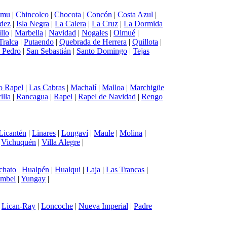
emu
|
Chincolco
|
Chocota
|
Concón
|
Costa Azul
|
ndez
|
Isla Negra
|
La Calera
|
La Cruz
|
La Dormida
llo
|
Marbella
|
Navidad
|
Nogales
|
Olmué
|
Tralca
|
Putaendo
|
Quebrada de Herrera
|
Quillota
|
 Pedro
|
San Sebastián
|
Santo Domingo
|
Tejas
o Rapel
|
Las Cabras
|
Machalí
|
Malloa
|
Marchigüe
illa
|
Rancagua
|
Rapel
|
Rapel de Navidad
|
Rengo
Licantén
|
Linares
|
Longaví
|
Maule
|
Molina
|
|
Vichuquén
|
Villa Alegre
|
chato
|
Hualpén
|
Hualqui
|
Laja
|
Las Trancas
|
mbel
|
Yungay
|
|
Lican-Ray
|
Loncoche
|
Nueva Imperial
|
Padre