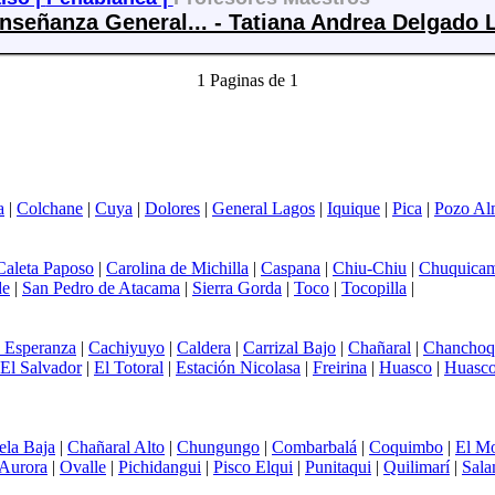
nseñanza General... - Tatiana Andrea Delgado 
1 Paginas de 1
a
|
Colchane
|
Cuya
|
Dolores
|
General Lagos
|
Iquique
|
Pica
|
Pozo Al
Caleta Paposo
|
Carolina de Michilla
|
Caspana
|
Chiu-Chiu
|
Chuquicam
de
|
San Pedro de Atacama
|
Sierra Gorda
|
Toco
|
Tocopilla
|
 Esperanza
|
Cachiyuyo
|
Caldera
|
Carrizal Bajo
|
Chañaral
|
Chanchoq
El Salvador
|
El Totoral
|
Estación Nicolasa
|
Freirina
|
Huasco
|
Huasco
ela Baja
|
Chañaral Alto
|
Chungungo
|
Combarbalá
|
Coquimbo
|
El Mo
Aurora
|
Ovalle
|
Pichidangui
|
Pisco Elqui
|
Punitaqui
|
Quilimarí
|
Sal