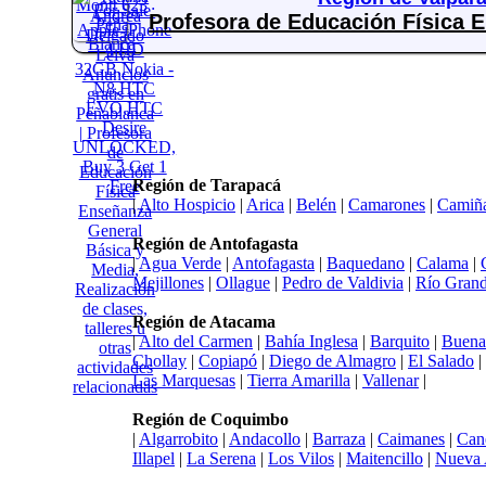
Profesora de Educación Física E
Región de Tarapacá
|
Alto Hospicio
|
Arica
|
Belén
|
Camarones
|
Camiñ
Región de Antofagasta
|
Agua Verde
|
Antofagasta
|
Baquedano
|
Calama
|
Mejillones
|
Ollague
|
Pedro de Valdivia
|
Río Gran
Región de Atacama
|
Alto del Carmen
|
Bahía Inglesa
|
Barquito
|
Buena
Chollay
|
Copiapó
|
Diego de Almagro
|
El Salado
|
Las Marquesas
|
Tierra Amarilla
|
Vallenar
|
Región de Coquimbo
|
Algarrobito
|
Andacollo
|
Barraza
|
Caimanes
|
Can
Illapel
|
La Serena
|
Los Vilos
|
Maitencillo
|
Nueva 