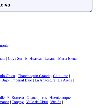
Leiva
monte
|
ata
|
Coya Sur
|
El Huáscar
|
Lasana
|
María Elena
|
uín Chico
|
Chanchoquín Grande
|
Chihuinto
|
 Bajo
|
Imperial Bajo
|
La Angostura
|
La Arena
|
lle
|
El Romero
|
Guanaqueros
|
Huentelauquén
|
amanca
|
Tongoy
|
Valle de Elqui
|
Vicuña
|