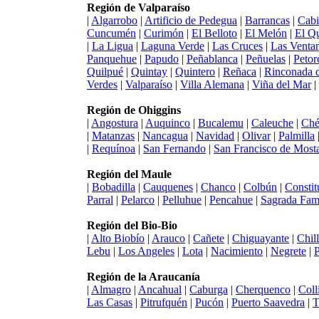
Región de Valparaíso
|
Algarrobo
|
Artificio de Pedegua
|
Barrancas
|
Cabi
Cuncumén
|
Curimón
|
El Belloto
|
El Melón
|
El Q
|
La Ligua
|
Laguna Verde
|
Las Cruces
|
Las Venta
Panquehue
|
Papudo
|
Peñablanca
|
Peñuelas
|
Petor
Quilpué
|
Quintay
|
Quintero
|
Reñaca
|
Rinconada d
Verdes
|
Valparaíso
|
Villa Alemana
|
Viña del Mar
|
Región de Ohiggins
|
Angostura
|
Auquinco
|
Bucalemu
|
Caleuche
|
Ché
|
Matanzas
|
Nancagua
|
Navidad
|
Olivar
|
Palmilla
|
Requínoa
|
San Fernando
|
San Francisco de Most
Región del Maule
|
Bobadilla
|
Cauquenes
|
Chanco
|
Colbún
|
Constit
Parral
|
Pelarco
|
Pelluhue
|
Pencahue
|
Sagrada Fami
Región del Bio-Bio
|
Alto Biobío
|
Arauco
|
Cañete
|
Chiguayante
|
Chil
Lebu
|
Los Angeles
|
Lota
|
Nacimiento
|
Negrete
|
Región de la Araucanía
|
Almagro
|
Ancahual
|
Caburga
|
Cherquenco
|
Coll
Las Casas
|
Pitrufquén
|
Pucón
|
Puerto Saavedra
|
T