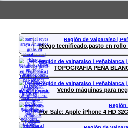
Región de Valparaíso |
Pe
Riego tecnificado,pasto en roll
Región de Valparaíso |
Peñablanca 
TOPOGRAFIA PEÑA BLANCA
Región de Valparaíso |
Peñablanca 
Vendo máquinas para nego
Región 
For Sale: Apple iPhone 4 HD 
Región de Valpara