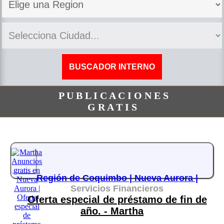
P U B L I C A C I O N E S
G R A T I S
Región de Coquimbo |
Nueva Aurora |
Servicios Financieros
Oferta especial de préstamo de fin de
año. - Martha