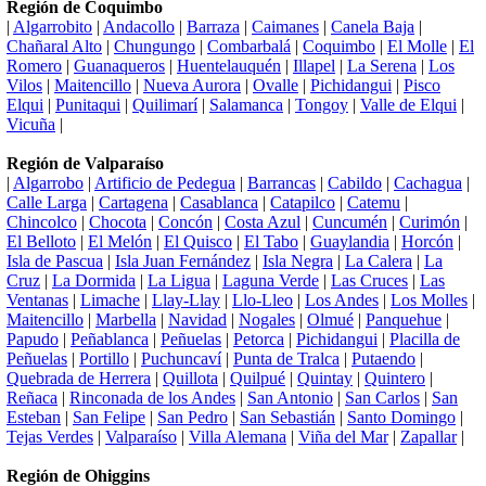
Región de Coquimbo
|
Algarrobito
|
Andacollo
|
Barraza
|
Caimanes
|
Canela Baja
|
Chañaral Alto
|
Chungungo
|
Combarbalá
|
Coquimbo
|
El Molle
|
El
Romero
|
Guanaqueros
|
Huentelauquén
|
Illapel
|
La Serena
|
Los
Vilos
|
Maitencillo
|
Nueva Aurora
|
Ovalle
|
Pichidangui
|
Pisco
Elqui
|
Punitaqui
|
Quilimarí
|
Salamanca
|
Tongoy
|
Valle de Elqui
|
Vicuña
|
Región de Valparaíso
|
Algarrobo
|
Artificio de Pedegua
|
Barrancas
|
Cabildo
|
Cachagua
|
Calle Larga
|
Cartagena
|
Casablanca
|
Catapilco
|
Catemu
|
Chincolco
|
Chocota
|
Concón
|
Costa Azul
|
Cuncumén
|
Curimón
|
El Belloto
|
El Melón
|
El Quisco
|
El Tabo
|
Guaylandia
|
Horcón
|
Isla de Pascua
|
Isla Juan Fernández
|
Isla Negra
|
La Calera
|
La
Cruz
|
La Dormida
|
La Ligua
|
Laguna Verde
|
Las Cruces
|
Las
Ventanas
|
Limache
|
Llay-Llay
|
Llo-Lleo
|
Los Andes
|
Los Molles
|
Maitencillo
|
Marbella
|
Navidad
|
Nogales
|
Olmué
|
Panquehue
|
Papudo
|
Peñablanca
|
Peñuelas
|
Petorca
|
Pichidangui
|
Placilla de
Peñuelas
|
Portillo
|
Puchuncaví
|
Punta de Tralca
|
Putaendo
|
Quebrada de Herrera
|
Quillota
|
Quilpué
|
Quintay
|
Quintero
|
Reñaca
|
Rinconada de los Andes
|
San Antonio
|
San Carlos
|
San
Esteban
|
San Felipe
|
San Pedro
|
San Sebastián
|
Santo Domingo
|
Tejas Verdes
|
Valparaíso
|
Villa Alemana
|
Viña del Mar
|
Zapallar
|
Región de Ohiggins