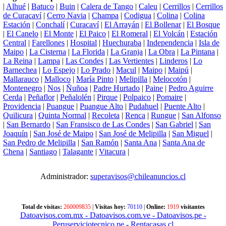
|
Alhué
|
Batuco
|
Buin
|
Calera de Tango
|
Caleu
|
Cerrillos
|
Cerrillos
de Curacaví
|
Cerro Navia
|
Champa
|
Codigua
|
Colina
|
Colina
Estación
|
Conchalí
|
Curacaví
|
El Arrayán
|
El Bollenar
|
El Bosque
|
El Canelo
|
El Monte
|
El Paico
|
El Romeral
|
El Volcán
|
Estación
Central
|
Farellones
|
Hospital
|
Huechuraba
|
Independencia
|
Isla de
Maipo
|
La Cisterna
|
La Florida
|
La Granja
|
La Obra
|
La Pintana
|
La Reina
|
Lampa
|
Las Condes
|
Las Vertientes
|
Linderos
|
Lo
Barnechea
|
Lo Espejo
|
Lo Prado
|
Macul
|
Maipo
|
Maipú
|
Mallarauco
|
Malloco
|
María Pinto
|
Melipilla
|
Melocotón
|
Montenegro
|
Nos
|
Ñuñoa
|
Padre Hurtado
|
Paine
|
Pedro Aguirre
Cerda
|
Peñaflor
|
Peñalolén
|
Pirque
|
Polpaico
|
Pomaire
|
Providencia
|
Puangue
|
Puangue Alto
|
Pudahuel
|
Puente Alto
|
Quilicura
|
Quinta Normal
|
Recoleta
|
Renca
|
Rungue
|
San Alfonso
|
San Bernardo
|
San Fransisco de Las Condes
|
San Gabriel
|
San
Joaquín
|
San José de Maipo
|
San José de Melipilla
|
San Miguel
|
San Pedro de Melipilla
|
San Ramón
|
Santa Ana
|
Santa Ana de
Chena
|
Santiago
|
Talagante
|
Vitacura
|
Administrador:
superavisos@chileanuncios.cl
Total de visitas:
260009835
|
Visitas hoy:
70110
|
Online:
1919
visitantes
Datoavisos.com.mx
- Datoavisos.com.ve
- Datoavisos.pe
-
Peruserviciotecnico.pe
- Rentacasas.cl