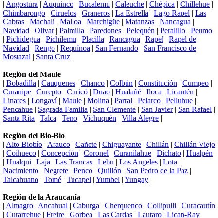
|
Angostura
|
Auquinco
|
Bucalemu
|
Caleuche
|
Chépica
|
Chillehue
|
Chimbarongo
|
Ciruelos
|
Graneros
|
La Estrella
|
Lago Rapel
|
Las
Cabras
|
Machalí
|
Malloa
|
Marchigüe
|
Matanzas
|
Nancagua
|
Navidad
|
Olivar
|
Palmilla
|
Paredones
|
Pelequén
|
Peralillo
|
Peumo
|
Pichidegua
|
Pichilemu
|
Placilla
|
Rancagua
|
Rapel
|
Rapel de
Navidad
|
Rengo
|
Requínoa
|
San Fernando
|
San Francisco de
Mostazal
|
Santa Cruz
|
Región del Maule
|
Bobadilla
|
Cauquenes
|
Chanco
|
Colbún
|
Constitución
|
Cumpeo
|
Curanipe
|
Curepto
|
Curicó
|
Duao
|
Hualañé
|
Iloca
|
Licantén
|
Linares
|
Longaví
|
Maule
|
Molina
|
Parral
|
Pelarco
|
Pelluhue
|
Pencahue
|
Sagrada Familia
|
San Clemente
|
San Javier
|
San Rafael
|
Santa Rita
|
Talca
|
Teno
|
Vichuquén
|
Villa Alegre
|
Región del Bio-Bio
|
Alto Biobío
|
Arauco
|
Cañete
|
Chiguayante
|
Chillán
|
Chillán Viejo
|
Coihueco
|
Concepción
|
Coronel
|
Curanilahue
|
Dichato
|
Hualpén
|
Hualqui
|
Laja
|
Las Trancas
|
Lebu
|
Los Angeles
|
Lota
|
Nacimiento
|
Negrete
|
Penco
|
Quillón
|
San Pedro de la Paz
|
Talcahuano
|
Tomé
|
Tucapel
|
Yumbel
|
Yungay
|
Región de la Araucanía
|
Almagro
|
Ancahual
|
Caburga
|
Cherquenco
|
Collipulli
|
Curacautín
|
Curarrehue
|
Freire
|
Gorbea
|
Las Cardas
|
Lautaro
|
Lican-Ray
|