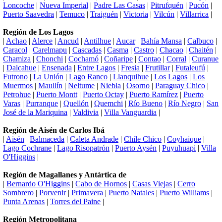
Loncoche
|
Nueva Imperial
|
Padre Las Casas
|
Pitrufquén
|
Pucón
|
Puerto Saavedra
|
Temuco
|
Traiguén
|
Victoria
|
Vilcún
|
Villarrica
|
Región de Los Lagos
|
Achao
|
Alerce
|
Ancud
|
Antilhue
|
Aucar
|
Bahía Mansa
|
Calbuco
|
Caracol
|
Carelmapu
|
Cascadas
|
Casma
|
Castro
|
Chacao
|
Chaitén
|
Chamiza
|
Chonchi
|
Cochamó
|
Coñaripe
|
Contao
|
Corral
|
Curanue
|
Dalcahue
|
Ensenada
|
Entre Lagos
|
Fresia
|
Frutillar
|
Futaleufú
|
Futrono
|
La Unión
|
Lago Ranco
|
Llanquihue
|
Los Lagos
|
Los
Muermos
|
Maullín
|
Neltume
|
Niebla
|
Osorno
|
Paraguay Chico
|
Petrohue
|
Puerto Montt
|
Puerto Octay
|
Puerto Ramírez
|
Puerto
Varas
|
Purranque
|
Quellón
|
Quemchi
|
Río Bueno
|
Río Negro
|
San
José de la Mariquina
|
Valdivia
|
Villa Vanguardia
|
Región de Aisén de Carlos Ibá
|
Aisén
|
Balmaceda
|
Caleta Andrade
|
Chile Chico
|
Coyhaique
|
Lago Cochrane
|
Lago Risopatrón
|
Puerto Aysén
|
Puyuhuapi
|
Villa
O'Higgins
|
Región de Magallanes y Antártica de
|
Bernardo O'Higgins
|
Cabo de Hornos
|
Casas Viejas
|
Cerro
Sombrero
|
Porvenir
|
Primavera
|
Puerto Natales
|
Puerto Williams
|
Punta Arenas
|
Torres del Paine
|
Región Metropolitana