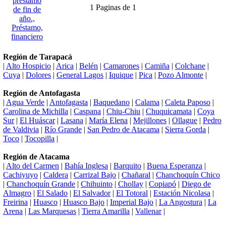
1 Paginas de 1
Región de Tarapacá
|
Alto Hospicio
|
Arica
|
Belén
|
Camarones
|
Camiña
|
Colchane
|
Cuya
|
Dolores
|
General Lagos
|
Iquique
|
Pica
|
Pozo Almonte
|
Región de Antofagasta
|
Agua Verde
|
Antofagasta
|
Baquedano
|
Calama
|
Caleta Paposo
|
Carolina de Michilla
|
Caspana
|
Chiu-Chiu
|
Chuquicamata
|
Coya
Sur
|
El Huáscar
|
Lasana
|
María Elena
|
Mejillones
|
Ollague
|
Pedro
de Valdivia
|
Río Grande
|
San Pedro de Atacama
|
Sierra Gorda
|
Toco
|
Tocopilla
|
Región de Atacama
|
Alto del Carmen
|
Bahía Inglesa
|
Barquito
|
Buena Esperanza
|
Cachiyuyo
|
Caldera
|
Carrizal Bajo
|
Chañaral
|
Chanchoquín Chico
|
Chanchoquín Grande
|
Chihuinto
|
Chollay
|
Copiapó
|
Diego de
Almagro
|
El Salado
|
El Salvador
|
El Totoral
|
Estación Nicolasa
|
Freirina
|
Huasco
|
Huasco Bajo
|
Imperial Bajo
|
La Angostura
|
La
Arena
|
Las Marquesas
|
Tierra Amarilla
|
Vallenar
|