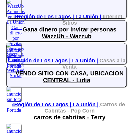
Región de Los Lagos |
La Unión |
Internet
Sitios
Gana dinero por invitar personas
WazzUb - Wazzub
Región de Los Lagos |
La Unión |
Casas a la
Venta
VENDO SITIO CON CASA, UBICACION
CENTRAL - Lidia
Región de Los Lagos |
La Unión |
Carros de
Cabritas - Pop Corn
carros de cabritas - Terry