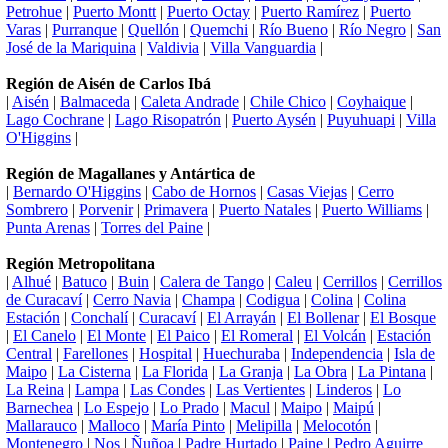
Petrohue
|
Puerto Montt
|
Puerto Octay
|
Puerto Ramírez
|
Puerto
Varas
|
Purranque
|
Quellón
|
Quemchi
|
Río Bueno
|
Río Negro
|
San
José de la Mariquina
|
Valdivia
|
Villa Vanguardia
|
Región de Aisén de Carlos Ibá
|
Aisén
|
Balmaceda
|
Caleta Andrade
|
Chile Chico
|
Coyhaique
|
Lago Cochrane
|
Lago Risopatrón
|
Puerto Aysén
|
Puyuhuapi
|
Villa
O'Higgins
|
Región de Magallanes y Antártica de
|
Bernardo O'Higgins
|
Cabo de Hornos
|
Casas Viejas
|
Cerro
Sombrero
|
Porvenir
|
Primavera
|
Puerto Natales
|
Puerto Williams
|
Punta Arenas
|
Torres del Paine
|
Región Metropolitana
|
Alhué
|
Batuco
|
Buin
|
Calera de Tango
|
Caleu
|
Cerrillos
|
Cerrillos
de Curacaví
|
Cerro Navia
|
Champa
|
Codigua
|
Colina
|
Colina
Estación
|
Conchalí
|
Curacaví
|
El Arrayán
|
El Bollenar
|
El Bosque
|
El Canelo
|
El Monte
|
El Paico
|
El Romeral
|
El Volcán
|
Estación
Central
|
Farellones
|
Hospital
|
Huechuraba
|
Independencia
|
Isla de
Maipo
|
La Cisterna
|
La Florida
|
La Granja
|
La Obra
|
La Pintana
|
La Reina
|
Lampa
|
Las Condes
|
Las Vertientes
|
Linderos
|
Lo
Barnechea
|
Lo Espejo
|
Lo Prado
|
Macul
|
Maipo
|
Maipú
|
Mallarauco
|
Malloco
|
María Pinto
|
Melipilla
|
Melocotón
|
Montenegro
|
Nos
|
Ñuñoa
|
Padre Hurtado
|
Paine
|
Pedro Aguirre