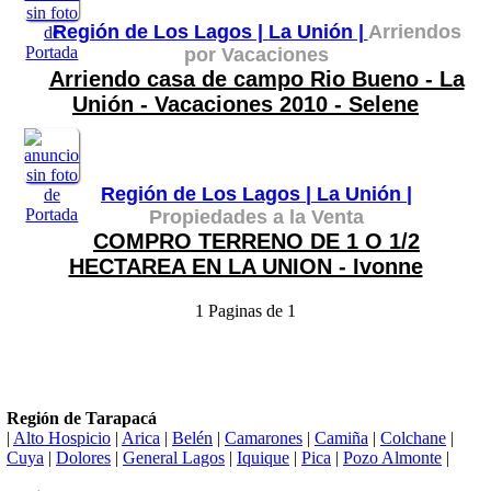
Región de Los Lagos |
La Unión |
Arriendos
por Vacaciones
Arriendo casa de campo Rio Bueno - La
Unión - Vacaciones 2010 - Selene
Región de Los Lagos |
La Unión |
Propiedades a la Venta
COMPRO TERRENO DE 1 O 1/2
HECTAREA EN LA UNION - Ivonne
1 Paginas de 1
Región de Tarapacá
|
Alto Hospicio
|
Arica
|
Belén
|
Camarones
|
Camiña
|
Colchane
|
Cuya
|
Dolores
|
General Lagos
|
Iquique
|
Pica
|
Pozo Almonte
|