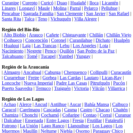
Curanipe
|
Curepto
|
Curicó
|
Duao
|
Hualañé
|
Iloca
|
Licantén
|
Linares
|
Longaví
|
Maule
|
Molina
|
Parral
|
Pelarco
|
Pelluhue
|
Pencahue
|
Sagrada Familia
|
San Clemente
|
San Javier
|
San Rafael
|
Santa Rita
|
Talca
|
Teno
|
Vichuquén
|
Villa Alegre
|
Región del Bio-Bio
|
Alto Biobío
|
Arauco
|
Cañete
|
Chiguayante
|
Chillán
|
Chillán Viejo
|
Coihueco
|
Concepción
|
Coronel
|
Curanilahue
|
Dichato
|
Hualpén
|
Hualqui
|
Laja
|
Las Trancas
|
Lebu
|
Los Angeles
|
Lota
|
Nacimiento
|
Negrete
|
Penco
|
Quillón
|
San Pedro de la Paz
|
Talcahuano
|
Tomé
|
Tucapel
|
Yumbel
|
Yungay
|
Región de la Araucanía
|
Almagro
|
Ancahual
|
Caburga
|
Cherquenco
|
Collipulli
|
Curacautín
|
Curarrehue
|
Freire
|
Gorbea
|
Las Cardas
|
Lautaro
|
Lican-Ray
|
Loncoche
|
Nueva Imperial
|
Padre Las Casas
|
Pitrufquén
|
Pucón
|
Puerto Saavedra
|
Temuco
|
Traiguén
|
Victoria
|
Vilcún
|
Villarrica
|
Región de Los Lagos
|
Achao
|
Alerce
|
Ancud
|
Antilhue
|
Aucar
|
Bahía Mansa
|
Calbuco
|
Caracol
|
Carelmapu
|
Cascadas
|
Casma
|
Castro
|
Chacao
|
Chaitén
|
Chamiza
|
Chonchi
|
Cochamó
|
Coñaripe
|
Contao
|
Corral
|
Curanue
|
Dalcahue
|
Ensenada
|
Entre Lagos
|
Fresia
|
Frutillar
|
Futaleufú
|
Futrono
|
La Unión
|
Lago Ranco
|
Llanquihue
|
Los Lagos
|
Los
Muermos
|
Maullín
|
Neltume
|
Niebla
|
Osorno
|
Paraguay Chico
|