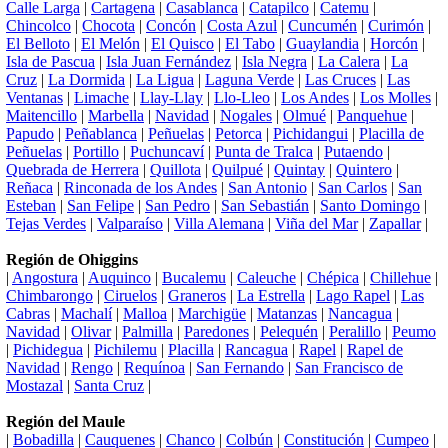
Calle Larga
|
Cartagena
|
Casablanca
|
Catapilco
|
Catemu
|
Chincolco
|
Chocota
|
Concón
|
Costa Azul
|
Cuncumén
|
Curimón
|
El Belloto
|
El Melón
|
El Quisco
|
El Tabo
|
Guaylandia
|
Horcón
|
Isla de Pascua
|
Isla Juan Fernández
|
Isla Negra
|
La Calera
|
La
Cruz
|
La Dormida
|
La Ligua
|
Laguna Verde
|
Las Cruces
|
Las
Ventanas
|
Limache
|
Llay-Llay
|
Llo-Lleo
|
Los Andes
|
Los Molles
|
Maitencillo
|
Marbella
|
Navidad
|
Nogales
|
Olmué
|
Panquehue
|
Papudo
|
Peñablanca
|
Peñuelas
|
Petorca
|
Pichidangui
|
Placilla de
Peñuelas
|
Portillo
|
Puchuncaví
|
Punta de Tralca
|
Putaendo
|
Quebrada de Herrera
|
Quillota
|
Quilpué
|
Quintay
|
Quintero
|
Reñaca
|
Rinconada de los Andes
|
San Antonio
|
San Carlos
|
San
Esteban
|
San Felipe
|
San Pedro
|
San Sebastián
|
Santo Domingo
|
Tejas Verdes
|
Valparaíso
|
Villa Alemana
|
Viña del Mar
|
Zapallar
|
Región de Ohiggins
|
Angostura
|
Auquinco
|
Bucalemu
|
Caleuche
|
Chépica
|
Chillehue
|
Chimbarongo
|
Ciruelos
|
Graneros
|
La Estrella
|
Lago Rapel
|
Las
Cabras
|
Machalí
|
Malloa
|
Marchigüe
|
Matanzas
|
Nancagua
|
Navidad
|
Olivar
|
Palmilla
|
Paredones
|
Pelequén
|
Peralillo
|
Peumo
|
Pichidegua
|
Pichilemu
|
Placilla
|
Rancagua
|
Rapel
|
Rapel de
Navidad
|
Rengo
|
Requínoa
|
San Fernando
|
San Francisco de
Mostazal
|
Santa Cruz
|
Región del Maule
|
Bobadilla
|
Cauquenes
|
Chanco
|
Colbún
|
Constitución
|
Cumpeo
|