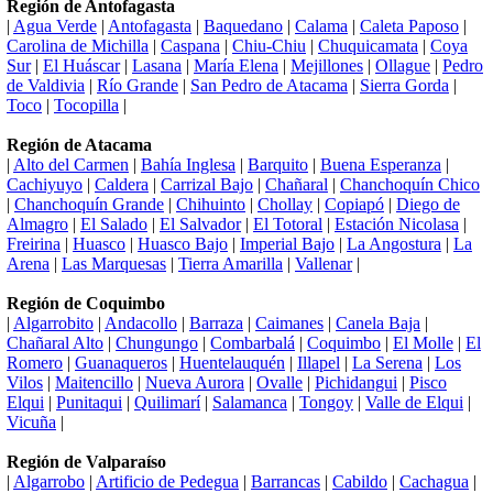
Región de Antofagasta
|
Agua Verde
|
Antofagasta
|
Baquedano
|
Calama
|
Caleta Paposo
|
Carolina de Michilla
|
Caspana
|
Chiu-Chiu
|
Chuquicamata
|
Coya
Sur
|
El Huáscar
|
Lasana
|
María Elena
|
Mejillones
|
Ollague
|
Pedro
de Valdivia
|
Río Grande
|
San Pedro de Atacama
|
Sierra Gorda
|
Toco
|
Tocopilla
|
Región de Atacama
|
Alto del Carmen
|
Bahía Inglesa
|
Barquito
|
Buena Esperanza
|
Cachiyuyo
|
Caldera
|
Carrizal Bajo
|
Chañaral
|
Chanchoquín Chico
|
Chanchoquín Grande
|
Chihuinto
|
Chollay
|
Copiapó
|
Diego de
Almagro
|
El Salado
|
El Salvador
|
El Totoral
|
Estación Nicolasa
|
Freirina
|
Huasco
|
Huasco Bajo
|
Imperial Bajo
|
La Angostura
|
La
Arena
|
Las Marquesas
|
Tierra Amarilla
|
Vallenar
|
Región de Coquimbo
|
Algarrobito
|
Andacollo
|
Barraza
|
Caimanes
|
Canela Baja
|
Chañaral Alto
|
Chungungo
|
Combarbalá
|
Coquimbo
|
El Molle
|
El
Romero
|
Guanaqueros
|
Huentelauquén
|
Illapel
|
La Serena
|
Los
Vilos
|
Maitencillo
|
Nueva Aurora
|
Ovalle
|
Pichidangui
|
Pisco
Elqui
|
Punitaqui
|
Quilimarí
|
Salamanca
|
Tongoy
|
Valle de Elqui
|
Vicuña
|
Región de Valparaíso
|
Algarrobo
|
Artificio de Pedegua
|
Barrancas
|
Cabildo
|
Cachagua
|