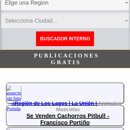
P U B L I C A C I O N E S
G R A T I S
Región de Los Lagos |
La Unión |
Animales
Mascotas
Se Venden Cachorros Pitbull -
Francisco Portiño