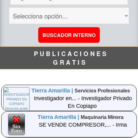
P U B L I C A C I O N E S
G R A T I S
Tierra Amarilla |
Servicios Profesionales
Investigador en... - Investigador Privado
En Copiapo
Tierra Amarilla |
Maquinaria Minera
SE VENDE COMPRESOR,... - Irma