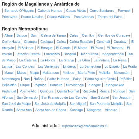
Región de Magallanes y Antártica de
|
|
|
|
|
|
Bernardo O'Higgins
Cabo de Hornos
Casas Viejas
Cerro Sombrero
Porvenir
|
|
|
|
|
Primavera
Puerto Natales
Puerto Williams
Punta Arenas
Torres del Paine
Región Metropolitana
|
|
|
|
|
|
|
|
Alhué
Batuco
Buin
Calera de Tango
Caleu
Cerrillos
Cerrillos de Curacaví
|
|
|
|
|
|
|
Cerro Navia
Champa
Codigua
Colina
Colina Estación
Conchalí
Curacaví
El
|
|
|
|
|
|
|
Arrayán
El Bollenar
El Bosque
El Canelo
El Monte
El Paico
El Romeral
El
|
|
|
|
|
|
Volcán
Estación Central
Farellones
Hospital
Huechuraba
Independencia
Isla
|
|
|
|
|
|
|
de Maipo
La Cisterna
La Florida
La Granja
La Obra
La Pintana
La Reina
|
|
|
|
|
|
Lampa
Las Condes
Las Vertientes
Linderos
Lo Barnechea
Lo Espejo
Lo Prado
|
|
|
|
|
|
|
|
|
Macul
Maipo
Maipú
Mallarauco
Malloco
María Pinto
Melipilla
Melocotón
|
|
|
|
|
|
|
Montenegro
Nos
Ñuñoa
Padre Hurtado
Paine
Pedro Aguirre Cerda
Peñaflor
|
|
|
|
|
|
|
Peñalolén
Pirque
Polpaico
Pomaire
Providencia
Puangue
Puangue Alto
|
|
|
|
|
|
|
Pudahuel
Puente Alto
Quilicura
Quinta Normal
Recoleta
Renca
Rungue
San
|
|
|
|
|
Alfonso
San Bernardo
San Fransisco de Las Condes
San Gabriel
San Joaquín
|
|
|
|
San José de Maipo
San José de Melipilla
San Miguel
San Pedro de Melipilla
San
|
|
|
|
|
|
Ramón
Santa Ana
Santa Ana de Chena
Santiago
Talagante
Vitacura
Administrador:
superavisos@chileanuncios.cl