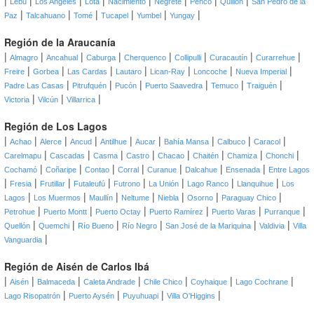
|
|
|
|
|
|
|
|
Lebu
Los Angeles
Lota
Nacimiento
Negrete
Penco
Quillón
San Pedro de la
|
|
|
|
|
|
Paz
Talcahuano
Tomé
Tucapel
Yumbel
Yungay
Región de la Araucanía
|
|
|
|
|
|
|
|
Almagro
Ancahual
Caburga
Cherquenco
Collipulli
Curacautín
Curarrehue
|
|
|
|
|
|
|
Freire
Gorbea
Las Cardas
Lautaro
Lican-Ray
Loncoche
Nueva Imperial
|
|
|
|
|
|
Padre Las Casas
Pitrufquén
Pucón
Puerto Saavedra
Temuco
Traiguén
|
|
|
Victoria
Vilcún
Villarrica
Región de Los Lagos
|
|
|
|
|
|
|
|
|
Achao
Alerce
Ancud
Antilhue
Aucar
Bahía Mansa
Calbuco
Caracol
|
|
|
|
|
|
|
|
Carelmapu
Cascadas
Casma
Castro
Chacao
Chaitén
Chamiza
Chonchi
|
|
|
|
|
|
|
Cochamó
Coñaripe
Contao
Corral
Curanue
Dalcahue
Ensenada
Entre Lagos
|
|
|
|
|
|
|
|
Fresia
Frutillar
Futaleufú
Futrono
La Unión
Lago Ranco
Llanquihue
Los
|
|
|
|
|
|
|
Lagos
Los Muermos
Maullín
Neltume
Niebla
Osorno
Paraguay Chico
|
|
|
|
|
|
Petrohue
Puerto Montt
Puerto Octay
Puerto Ramírez
Puerto Varas
Purranque
|
|
|
|
|
|
Quellón
Quemchi
Río Bueno
Río Negro
San José de la Mariquina
Valdivia
Villa
|
Vanguardia
Región de Aisén de Carlos Ibá
|
|
|
|
|
|
|
Aisén
Balmaceda
Caleta Andrade
Chile Chico
Coyhaique
Lago Cochrane
|
|
|
|
Lago Risopatrón
Puerto Aysén
Puyuhuapi
Villa O'Higgins