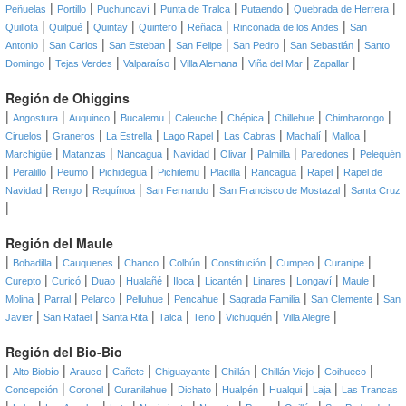
|
|
|
|
|
|
Peñuelas
Portillo
Puchuncaví
Punta de Tralca
Putaendo
Quebrada de Herrera
|
|
|
|
|
|
Quillota
Quilpué
Quintay
Quintero
Reñaca
Rinconada de los Andes
San
|
|
|
|
|
|
Antonio
San Carlos
San Esteban
San Felipe
San Pedro
San Sebastián
Santo
|
|
|
|
|
|
Domingo
Tejas Verdes
Valparaíso
Villa Alemana
Viña del Mar
Zapallar
Región de Ohiggins
|
|
|
|
|
|
|
|
Angostura
Auquinco
Bucalemu
Caleuche
Chépica
Chillehue
Chimbarongo
|
|
|
|
|
|
|
Ciruelos
Graneros
La Estrella
Lago Rapel
Las Cabras
Machalí
Malloa
|
|
|
|
|
|
|
Marchigüe
Matanzas
Nancagua
Navidad
Olivar
Palmilla
Paredones
Pelequén
|
|
|
|
|
|
|
|
Peralillo
Peumo
Pichidegua
Pichilemu
Placilla
Rancagua
Rapel
Rapel de
|
|
|
|
|
Navidad
Rengo
Requínoa
San Fernando
San Francisco de Mostazal
Santa Cruz
|
Región del Maule
|
|
|
|
|
|
|
|
Bobadilla
Cauquenes
Chanco
Colbún
Constitución
Cumpeo
Curanipe
|
|
|
|
|
|
|
|
|
Curepto
Curicó
Duao
Hualañé
Iloca
Licantén
Linares
Longaví
Maule
|
|
|
|
|
|
|
Molina
Parral
Pelarco
Pelluhue
Pencahue
Sagrada Familia
San Clemente
San
|
|
|
|
|
|
|
Javier
San Rafael
Santa Rita
Talca
Teno
Vichuquén
Villa Alegre
Región del Bio-Bio
|
|
|
|
|
|
|
|
Alto Biobío
Arauco
Cañete
Chiguayante
Chillán
Chillán Viejo
Coihueco
|
|
|
|
|
|
|
Concepción
Coronel
Curanilahue
Dichato
Hualpén
Hualqui
Laja
Las Trancas