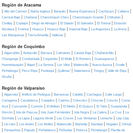
Región de Atacama
|
|
|
|
|
|
|
Alto del Carmen
Bahía Inglesa
Barquito
Buena Esperanza
Cachiyuyo
Caldera
|
|
|
|
|
Carrizal Bajo
Chañaral
Chanchoquín Chico
Chanchoquín Grande
Chihuinto
|
|
|
|
|
|
Chollay
Copiapó
Diego de Almagro
El Salado
El Salvador
El Totoral
Estación
|
|
|
|
|
|
|
Nicolasa
Freirina
Huasco
Huasco Bajo
Imperial Bajo
La Angostura
La Arena
|
|
|
Las Marquesas
Tierra Amarilla
Vallenar
Región de Coquimbo
|
|
|
|
|
|
|
Algarrobito
Andacollo
Barraza
Caimanes
Canela Baja
Chañaral Alto
|
|
|
|
|
|
Chungungo
Combarbalá
Coquimbo
El Molle
El Romero
Guanaqueros
|
|
|
|
|
|
|
Huentelauquén
Illapel
La Serena
Los Vilos
Maitencillo
Nueva Aurora
Ovalle
|
|
|
|
|
|
|
Pichidangui
Pisco Elqui
Punitaqui
Quilimarí
Salamanca
Tongoy
Valle de Elqui
|
Vicuña
Región de Valparaíso
|
|
|
|
|
|
|
Algarrobo
Artificio de Pedegua
Barrancas
Cabildo
Cachagua
Calle Larga
|
|
|
|
|
|
|
Cartagena
Casablanca
Catapilco
Catemu
Chincolco
Chocota
Concón
Costa
|
|
|
|
|
|
|
|
Azul
Cuncumén
Curimón
El Belloto
El Melón
El Quisco
El Tabo
Guaylandia
|
|
|
|
|
|
Horcón
Isla de Pascua
Isla Juan Fernández
Isla Negra
La Calera
La Cruz
La
|
|
|
|
|
|
Dormida
La Ligua
Laguna Verde
Las Cruces
Las Ventanas
Limache
Llay-Llay
|
|
|
|
|
|
|
|
Llo-Lleo
Los Andes
Los Molles
Maitencillo
Marbella
Navidad
Nogales
Olmué
|
|
|
|
|
|
|
Panquehue
Papudo
Peñablanca
Peñuelas
Petorca
Pichidangui
Placilla de