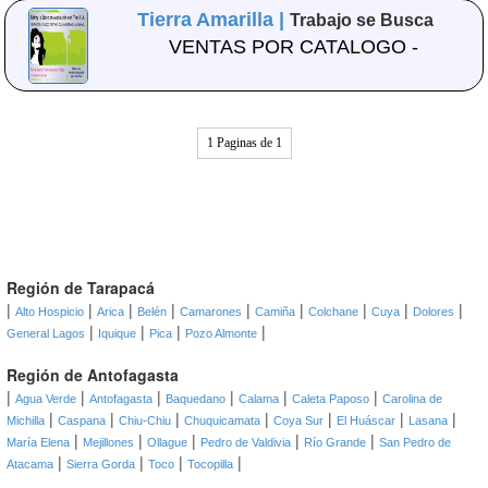
Tierra Amarilla |
Trabajo se Busca
VENTAS POR CATALOGO -
1 Paginas de 1
Región de Tarapacá
|
|
|
|
|
|
|
|
|
Alto Hospicio
Arica
Belén
Camarones
Camiña
Colchane
Cuya
Dolores
|
|
|
|
General Lagos
Iquique
Pica
Pozo Almonte
Región de Antofagasta
|
|
|
|
|
|
Agua Verde
Antofagasta
Baquedano
Calama
Caleta Paposo
Carolina de
|
|
|
|
|
|
|
Michilla
Caspana
Chiu-Chiu
Chuquicamata
Coya Sur
El Huáscar
Lasana
|
|
|
|
|
María Elena
Mejillones
Ollague
Pedro de Valdivia
Río Grande
San Pedro de
|
|
|
|
Atacama
Sierra Gorda
Toco
Tocopilla