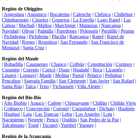
Región de Ohiggins
|
Angostura
|
Auquinco
|
Bucalemu
|
Caleuche
|
Chépica
|
Chillehue
|
Chimbarongo
|
Ciruelos
|
Graneros
|
La Estrella
|
Lago Rapel
|
Las
Cabras
|
Machalí
|
Malloa
|
Marchigüe
|
Matanzas
|
Nancagua
|
Navidad
|
Olivar
|
Palmilla
|
Paredones
|
Pelequén
|
Peralillo
|
Peumo
|
Pichidegua
|
Pichilemu
|
Placilla
|
Rancagua
|
Rapel
|
Rapel de
Navidad
|
Rengo
|
Requínoa
|
San Fernando
|
San Francisco de
Mostazal
|
Santa Cruz
|
Región del Maule
|
Bobadilla
|
Cauquenes
|
Chanco
|
Colbún
|
Constitución
|
Cumpeo
|
Curanipe
|
Curepto
|
Curicó
|
Duao
|
Hualañé
|
Iloca
|
Licantén
|
Linares
|
Longaví
|
Maule
|
Molina
|
Parral
|
Pelarco
|
Pelluhue
|
Pencahue
|
Sagrada Familia
|
San Clemente
|
San Javier
|
San Rafael
|
Santa Rita
|
Talca
|
Teno
|
Vichuquén
|
Villa Alegre
|
Región del Bio-Bio
|
Alto Biobío
|
Arauco
|
Cañete
|
Chiguayante
|
Chillán
|
Chillán Viejo
|
Coihueco
|
Concepción
|
Coronel
|
Curanilahue
|
Dichato
|
Hualpén
|
Hualqui
|
Laja
|
Las Trancas
|
Lebu
|
Los Angeles
|
Lota
|
Nacimiento
|
Negrete
|
Penco
|
Quillón
|
San Pedro de la Paz
|
Talcahuano
|
Tomé
|
Tucapel
|
Yumbel
|
Yungay
|
Región de la Araucanía