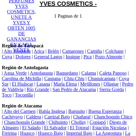
YVES COSMETICS -
1 Paginas de 1
Región de Tarapacá
|
Alto Hospicio
|
Arica
|
Belén
|
Camarones
|
Camiña
|
Colchane
|
Cuya
|
Dolores
|
General Lagos
|
Iquique
|
Pica
|
Pozo Almonte
|
Región de Antofagasta
|
Agua Verde
|
Antofagasta
|
Baquedano
|
Calama
|
Caleta Paposo
|
Carolina de Michilla
|
Caspana
|
Chiu-Chiu
|
Chuquicamata
|
Coya
Sur
|
El Huáscar
|
Lasana
|
María Elena
|
Mejillones
|
Ollague
|
Pedro
de Valdivia
|
Río Grande
|
San Pedro de Atacama
|
Sierra Gorda
|
Toco
|
Tocopilla
|
Región de Atacama
|
Alto del Carmen
|
Bahía Inglesa
|
Barquito
|
Buena Esperanza
|
Cachiyuyo
|
Caldera
|
Carrizal Bajo
|
Chañaral
|
Chanchoquín Chico
|
Chanchoquín Grande
|
Chihuinto
|
Chollay
|
Copiapó
|
Diego de
Almagro
|
El Salado
|
El Salvador
|
El Totoral
|
Estación Nicolasa
|
Freirina
|
Huasco
|
Huasco Bajo
|
Imperial Bajo
|
La Angostura
|
La