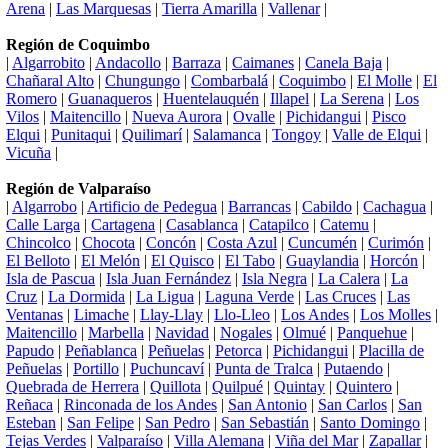
Arena
|
Las Marquesas
|
Tierra Amarilla
|
Vallenar
|
Región de Coquimbo
|
Algarrobito
|
Andacollo
|
Barraza
|
Caimanes
|
Canela Baja
|
Chañaral Alto
|
Chungungo
|
Combarbalá
|
Coquimbo
|
El Molle
|
El
Romero
|
Guanaqueros
|
Huentelauquén
|
Illapel
|
La Serena
|
Los
Vilos
|
Maitencillo
|
Nueva Aurora
|
Ovalle
|
Pichidangui
|
Pisco
Elqui
|
Punitaqui
|
Quilimarí
|
Salamanca
|
Tongoy
|
Valle de Elqui
|
Vicuña
|
Región de Valparaíso
|
Algarrobo
|
Artificio de Pedegua
|
Barrancas
|
Cabildo
|
Cachagua
|
Calle Larga
|
Cartagena
|
Casablanca
|
Catapilco
|
Catemu
|
Chincolco
|
Chocota
|
Concón
|
Costa Azul
|
Cuncumén
|
Curimón
|
El Belloto
|
El Melón
|
El Quisco
|
El Tabo
|
Guaylandia
|
Horcón
|
Isla de Pascua
|
Isla Juan Fernández
|
Isla Negra
|
La Calera
|
La
Cruz
|
La Dormida
|
La Ligua
|
Laguna Verde
|
Las Cruces
|
Las
Ventanas
|
Limache
|
Llay-Llay
|
Llo-Lleo
|
Los Andes
|
Los Molles
|
Maitencillo
|
Marbella
|
Navidad
|
Nogales
|
Olmué
|
Panquehue
|
Papudo
|
Peñablanca
|
Peñuelas
|
Petorca
|
Pichidangui
|
Placilla de
Peñuelas
|
Portillo
|
Puchuncaví
|
Punta de Tralca
|
Putaendo
|
Quebrada de Herrera
|
Quillota
|
Quilpué
|
Quintay
|
Quintero
|
Reñaca
|
Rinconada de los Andes
|
San Antonio
|
San Carlos
|
San
Esteban
|
San Felipe
|
San Pedro
|
San Sebastián
|
Santo Domingo
|
Tejas Verdes
|
Valparaíso
|
Villa Alemana
|
Viña del Mar
|
Zapallar
|