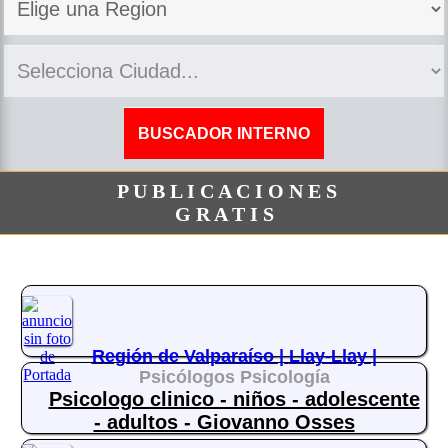
P U B L I C A C I O N E S
G R A T I S
Región de Valparaíso |
Llay-Llay |
Psicólogos Psicología
Psicologo clinico - niños - adolescente
- adultos - Giovanno Osses