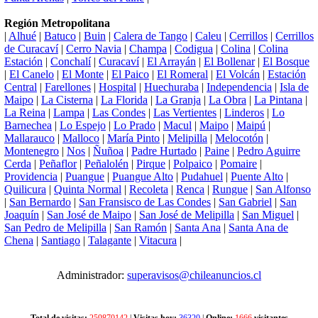
Región Metropolitana
|
Alhué
|
Batuco
|
Buin
|
Calera de Tango
|
Caleu
|
Cerrillos
|
Cerrillos
de Curacaví
|
Cerro Navia
|
Champa
|
Codigua
|
Colina
|
Colina
Estación
|
Conchalí
|
Curacaví
|
El Arrayán
|
El Bollenar
|
El Bosque
|
El Canelo
|
El Monte
|
El Paico
|
El Romeral
|
El Volcán
|
Estación
Central
|
Farellones
|
Hospital
|
Huechuraba
|
Independencia
|
Isla de
Maipo
|
La Cisterna
|
La Florida
|
La Granja
|
La Obra
|
La Pintana
|
La Reina
|
Lampa
|
Las Condes
|
Las Vertientes
|
Linderos
|
Lo
Barnechea
|
Lo Espejo
|
Lo Prado
|
Macul
|
Maipo
|
Maipú
|
Mallarauco
|
Malloco
|
María Pinto
|
Melipilla
|
Melocotón
|
Montenegro
|
Nos
|
Ñuñoa
|
Padre Hurtado
|
Paine
|
Pedro Aguirre
Cerda
|
Peñaflor
|
Peñalolén
|
Pirque
|
Polpaico
|
Pomaire
|
Providencia
|
Puangue
|
Puangue Alto
|
Pudahuel
|
Puente Alto
|
Quilicura
|
Quinta Normal
|
Recoleta
|
Renca
|
Rungue
|
San Alfonso
|
San Bernardo
|
San Fransisco de Las Condes
|
San Gabriel
|
San
Joaquín
|
San José de Maipo
|
San José de Melipilla
|
San Miguel
|
San Pedro de Melipilla
|
San Ramón
|
Santa Ana
|
Santa Ana de
Chena
|
Santiago
|
Talagante
|
Vitacura
|
Administrador:
superavisos@chileanuncios.cl