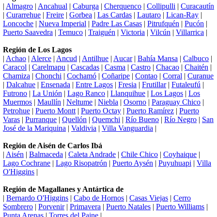
|
Almagro
|
Ancahual
|
Caburga
|
Cherquenco
|
Collipulli
|
Curacautín
|
Curarrehue
|
Freire
|
Gorbea
|
Las Cardas
|
Lautaro
|
Lican-Ray
|
Loncoche
|
Nueva Imperial
|
Padre Las Casas
|
Pitrufquén
|
Pucón
|
Puerto Saavedra
|
Temuco
|
Traiguén
|
Victoria
|
Vilcún
|
Villarrica
|
Región de Los Lagos
|
Achao
|
Alerce
|
Ancud
|
Antilhue
|
Aucar
|
Bahía Mansa
|
Calbuco
|
Caracol
|
Carelmapu
|
Cascadas
|
Casma
|
Castro
|
Chacao
|
Chaitén
|
Chamiza
|
Chonchi
|
Cochamó
|
Coñaripe
|
Contao
|
Corral
|
Curanue
|
Dalcahue
|
Ensenada
|
Entre Lagos
|
Fresia
|
Frutillar
|
Futaleufú
|
Futrono
|
La Unión
|
Lago Ranco
|
Llanquihue
|
Los Lagos
|
Los
Muermos
|
Maullín
|
Neltume
|
Niebla
|
Osorno
|
Paraguay Chico
|
Petrohue
|
Puerto Montt
|
Puerto Octay
|
Puerto Ramírez
|
Puerto
Varas
|
Purranque
|
Quellón
|
Quemchi
|
Río Bueno
|
Río Negro
|
San
José de la Mariquina
|
Valdivia
|
Villa Vanguardia
|
Región de Aisén de Carlos Ibá
|
Aisén
|
Balmaceda
|
Caleta Andrade
|
Chile Chico
|
Coyhaique
|
Lago Cochrane
|
Lago Risopatrón
|
Puerto Aysén
|
Puyuhuapi
|
Villa
O'Higgins
|
Región de Magallanes y Antártica de
|
Bernardo O'Higgins
|
Cabo de Hornos
|
Casas Viejas
|
Cerro
Sombrero
|
Porvenir
|
Primavera
|
Puerto Natales
|
Puerto Williams
|
Punta Arenas
|
Torres del Paine
|