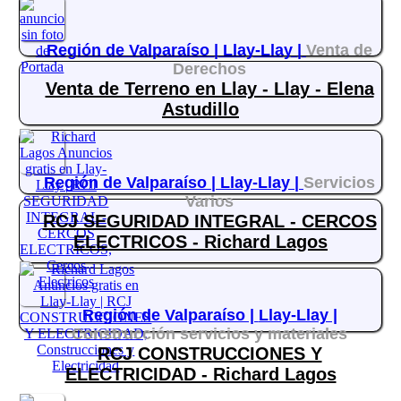
Región de Valparaíso |
Llay-Llay |
Venta de
Derechos
Venta de Terreno en Llay - Llay - Elena
Astudillo
Región de Valparaíso |
Llay-Llay |
Servicios
Varios
RCJ SEGURIDAD INTEGRAL - CERCOS
ELECTRICOS - Richard Lagos
Región de Valparaíso |
Llay-Llay |
Construcción servicios y materiales
RCJ CONSTRUCCIONES Y
ELECTRICIDAD - Richard Lagos