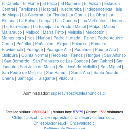
El Canelo
|
El Monte
|
El Paico
|
El Romeral
|
El Volcán
|
Estación
Central
|
Farellones
|
Hospital
|
Huechuraba
|
Independencia
|
Isla
de Maipo
|
La Cisterna
|
La Florida
|
La Granja
|
La Obra
|
La
Pintana
|
La Reina
|
Lampa
|
Las Condes
|
Las Vertientes
|
Linderos
|
Lo Barnechea
|
Lo Espejo
|
Lo Prado
|
Macul
|
Maipo
|
Maipú
|
Mallarauco
|
Malloco
|
María Pinto
|
Melipilla
|
Melocotón
|
Montenegro
|
Nos
|
Ñuñoa
|
Padre Hurtado
|
Paine
|
Pedro Aguirre
Cerda
|
Peñaflor
|
Peñalolén
|
Pirque
|
Polpaico
|
Pomaire
|
Providencia
|
Puangue
|
Puangue Alto
|
Pudahuel
|
Puente Alto
|
Quilicura
|
Quinta Normal
|
Recoleta
|
Renca
|
Rungue
|
San Alfonso
|
San Bernardo
|
San Fransisco de Las Condes
|
San Gabriel
|
San
Joaquín
|
San José de Maipo
|
San José de Melipilla
|
San Miguel
|
San Pedro de Melipilla
|
San Ramón
|
Santa Ana
|
Santa Ana de
Chena
|
Santiago
|
Talagante
|
Vitacura
|
Administrador:
superavisos@chileanuncios.cl
Total de visitas:
260003422
|
Visitas hoy:
57279
|
Online:
1722
visitantes
Chileoficios.cl
- Chile-repuestos.cl
Chileserviciotecnico.cl
-
Chilesoluciones.cl
- Chilevalioso.cl
Políticas de Privacidad