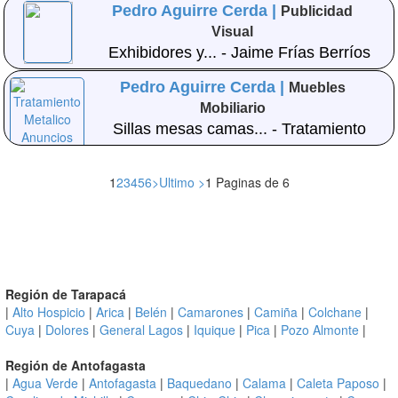
Pedro Aguirre Cerda |
Publicidad
Visual
Exhibidores y... - Jaime Frías Berríos
Pedro Aguirre Cerda |
Muebles
Mobiliario
Sillas mesas camas... - Tratamiento
Metalico
1
2
3
4
5
6
>
Ultimo >
1 Paginas de 6
Región de Tarapacá
|
Alto Hospicio
|
Arica
|
Belén
|
Camarones
|
Camiña
|
Colchane
|
Cuya
|
Dolores
|
General Lagos
|
Iquique
|
Pica
|
Pozo Almonte
|
Región de Antofagasta
|
Agua Verde
|
Antofagasta
|
Baquedano
|
Calama
|
Caleta Paposo
|