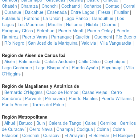
Chaitén
|
Chamiza
|
Chonchi
|
Cochamó
|
Coñaripe
|
Contao
|
Corral
|
Curanue
|
Dalcahue
|
Ensenada
|
Entre Lagos
|
Fresia
|
Frutillar
|
Futaleufú
|
Futrono
|
La Unión
|
Lago Ranco
|
Llanquihue
|
Los
Lagos
|
Los Muermos
|
Maullín
|
Neltume
|
Niebla
|
Osorno
|
Paraguay Chico
|
Petrohue
|
Puerto Montt
|
Puerto Octay
|
Puerto
Ramírez
|
Puerto Varas
|
Purranque
|
Quellón
|
Quemchi
|
Río Bueno
|
Río Negro
|
San José de la Mariquina
|
Valdivia
|
Villa Vanguardia
|
Región de Aisén de Carlos Ibá
|
Aisén
|
Balmaceda
|
Caleta Andrade
|
Chile Chico
|
Coyhaique
|
Lago Cochrane
|
Lago Risopatrón
|
Puerto Aysén
|
Puyuhuapi
|
Villa
O'Higgins
|
Región de Magallanes y Antártica de
|
Bernardo O'Higgins
|
Cabo de Hornos
|
Casas Viejas
|
Cerro
Sombrero
|
Porvenir
|
Primavera
|
Puerto Natales
|
Puerto Williams
|
Punta Arenas
|
Torres del Paine
|
Región Metropolitana
|
Alhué
|
Batuco
|
Buin
|
Calera de Tango
|
Caleu
|
Cerrillos
|
Cerrillos
de Curacaví
|
Cerro Navia
|
Champa
|
Codigua
|
Colina
|
Colina
Estación
|
Conchalí
|
Curacaví
|
El Arrayán
|
El Bollenar
|
El Bosque
|