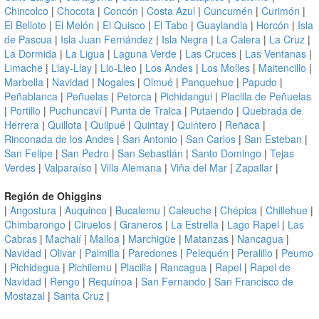
Chincolco
|
Chocota
|
Concón
|
Costa Azul
|
Cuncumén
|
Curimón
|
El Belloto
|
El Melón
|
El Quisco
|
El Tabo
|
Guaylandia
|
Horcón
|
Isla
de Pascua
|
Isla Juan Fernández
|
Isla Negra
|
La Calera
|
La Cruz
|
La Dormida
|
La Ligua
|
Laguna Verde
|
Las Cruces
|
Las Ventanas
|
Limache
|
Llay-Llay
|
Llo-Lleo
|
Los Andes
|
Los Molles
|
Maitencillo
|
Marbella
|
Navidad
|
Nogales
|
Olmué
|
Panquehue
|
Papudo
|
Peñablanca
|
Peñuelas
|
Petorca
|
Pichidangui
|
Placilla de Peñuelas
|
Portillo
|
Puchuncaví
|
Punta de Tralca
|
Putaendo
|
Quebrada de
Herrera
|
Quillota
|
Quilpué
|
Quintay
|
Quintero
|
Reñaca
|
Rinconada de los Andes
|
San Antonio
|
San Carlos
|
San Esteban
|
San Felipe
|
San Pedro
|
San Sebastián
|
Santo Domingo
|
Tejas
Verdes
|
Valparaíso
|
Villa Alemana
|
Viña del Mar
|
Zapallar
|
Región de Ohiggins
|
Angostura
|
Auquinco
|
Bucalemu
|
Caleuche
|
Chépica
|
Chillehue
|
Chimbarongo
|
Ciruelos
|
Graneros
|
La Estrella
|
Lago Rapel
|
Las
Cabras
|
Machalí
|
Malloa
|
Marchigüe
|
Matanzas
|
Nancagua
|
Navidad
|
Olivar
|
Palmilla
|
Paredones
|
Pelequén
|
Peralillo
|
Peumo
|
Pichidegua
|
Pichilemu
|
Placilla
|
Rancagua
|
Rapel
|
Rapel de
Navidad
|
Rengo
|
Requínoa
|
San Fernando
|
San Francisco de
Mostazal
|
Santa Cruz
|