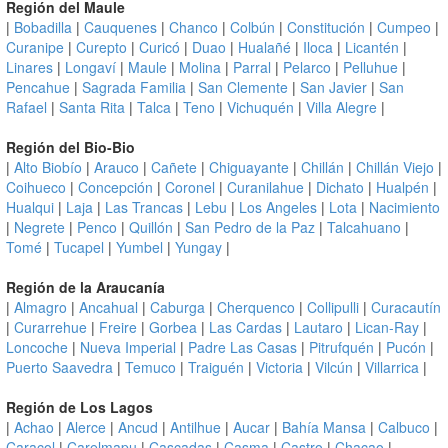
Región del Maule
|
Bobadilla
|
Cauquenes
|
Chanco
|
Colbún
|
Constitución
|
Cumpeo
|
Curanipe
|
Curepto
|
Curicó
|
Duao
|
Hualañé
|
Iloca
|
Licantén
|
Linares
|
Longaví
|
Maule
|
Molina
|
Parral
|
Pelarco
|
Pelluhue
|
Pencahue
|
Sagrada Familia
|
San Clemente
|
San Javier
|
San
Rafael
|
Santa Rita
|
Talca
|
Teno
|
Vichuquén
|
Villa Alegre
|
Región del Bio-Bio
|
Alto Biobío
|
Arauco
|
Cañete
|
Chiguayante
|
Chillán
|
Chillán Viejo
|
Coihueco
|
Concepción
|
Coronel
|
Curanilahue
|
Dichato
|
Hualpén
|
Hualqui
|
Laja
|
Las Trancas
|
Lebu
|
Los Angeles
|
Lota
|
Nacimiento
|
Negrete
|
Penco
|
Quillón
|
San Pedro de la Paz
|
Talcahuano
|
Tomé
|
Tucapel
|
Yumbel
|
Yungay
|
Región de la Araucanía
|
Almagro
|
Ancahual
|
Caburga
|
Cherquenco
|
Collipulli
|
Curacautín
|
Curarrehue
|
Freire
|
Gorbea
|
Las Cardas
|
Lautaro
|
Lican-Ray
|
Loncoche
|
Nueva Imperial
|
Padre Las Casas
|
Pitrufquén
|
Pucón
|
Puerto Saavedra
|
Temuco
|
Traiguén
|
Victoria
|
Vilcún
|
Villarrica
|
Región de Los Lagos
|
Achao
|
Alerce
|
Ancud
|
Antilhue
|
Aucar
|
Bahía Mansa
|
Calbuco
|
Caracol
|
Carelmapu
|
Cascadas
|
Casma
|
Castro
|
Chacao
|