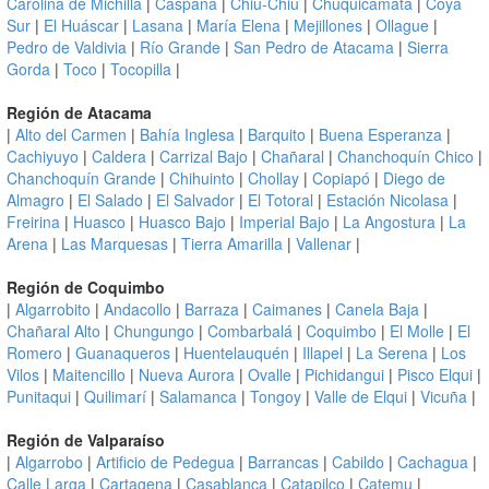
Carolina de Michilla
|
Caspana
|
Chiu-Chiu
|
Chuquicamata
|
Coya
Sur
|
El Huáscar
|
Lasana
|
María Elena
|
Mejillones
|
Ollague
|
Pedro de Valdivia
|
Río Grande
|
San Pedro de Atacama
|
Sierra
Gorda
|
Toco
|
Tocopilla
|
Región de Atacama
|
Alto del Carmen
|
Bahía Inglesa
|
Barquito
|
Buena Esperanza
|
Cachiyuyo
|
Caldera
|
Carrizal Bajo
|
Chañaral
|
Chanchoquín Chico
|
Chanchoquín Grande
|
Chihuinto
|
Chollay
|
Copiapó
|
Diego de
Almagro
|
El Salado
|
El Salvador
|
El Totoral
|
Estación Nicolasa
|
Freirina
|
Huasco
|
Huasco Bajo
|
Imperial Bajo
|
La Angostura
|
La
Arena
|
Las Marquesas
|
Tierra Amarilla
|
Vallenar
|
Región de Coquimbo
|
Algarrobito
|
Andacollo
|
Barraza
|
Caimanes
|
Canela Baja
|
Chañaral Alto
|
Chungungo
|
Combarbalá
|
Coquimbo
|
El Molle
|
El
Romero
|
Guanaqueros
|
Huentelauquén
|
Illapel
|
La Serena
|
Los
Vilos
|
Maitencillo
|
Nueva Aurora
|
Ovalle
|
Pichidangui
|
Pisco Elqui
|
Punitaqui
|
Quilimarí
|
Salamanca
|
Tongoy
|
Valle de Elqui
|
Vicuña
|
Región de Valparaíso
|
Algarrobo
|
Artificio de Pedegua
|
Barrancas
|
Cabildo
|
Cachagua
|
Calle Larga
|
Cartagena
|
Casablanca
|
Catapilco
|
Catemu
|