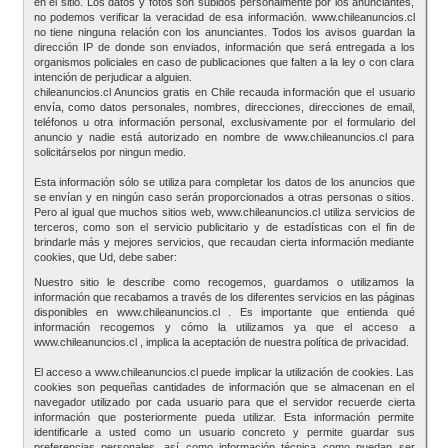
en el sitio. Los datos y fotos son subidos personalmente por los anunciantes,
no podemos verificar la veracidad de esa información. www.chileanuncios.cl
no tiene ninguna relación con los anunciantes. Todos los avisos guardan la
dirección IP de donde son enviados, información que será entregada a los
organismos policiales en caso de publicaciones que falten a la ley o con clara
intención de perjudicar a alguien.
chileanuncios.cl Anuncios gratis en Chile recauda información que el usuario
envía, como datos personales, nombres, direcciones, direcciones de email,
teléfonos u otra información personal, exclusivamente por el formulario del
anuncio y nadie está autorizado en nombre de www.chileanuncios.cl para
solicitárselos por ningun medio.
Esta información sólo se utiliza para completar los datos de los anuncios que
se envían y en ningún caso serán proporcionados a otras personas o sitios.
Pero al igual que muchos sitios web, www.chileanuncios.cl utiliza servicios de
terceros, como son el servicio publicitario y de estadísticas con el fin de
brindarle más y mejores servicios, que recaudan cierta información mediante
cookies, que Ud, debe saber:
Nuestro sitio le describe como recogemos, guardamos o utilizamos la
información que recabamos a través de los diferentes servicios en las páginas
disponibles en www.chileanuncios.cl . Es importante que entienda qué
información recogemos y cómo la utilizamos ya que el acceso a
www.chileanuncios.cl , implica la aceptación de nuestra política de privacidad.
El acceso a www.chileanuncios.cl puede implicar la utilización de cookies. Las
cookies son pequeñas cantidades de información que se almacenan en el
navegador utilizado por cada usuario para que el servidor recuerde cierta
información que posteriormente pueda utilizar. Esta información permite
identificarle a usted como un usuario concreto y permite guardar sus
preferencias personales, así como información técnica como puedan ser