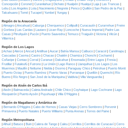
Concepción
|
Coronel
|
Curanilahue
|
Dichato
|
Hualpén
|
Hualqui
|
Laja
|
Las Trancas
|
Lebu
|
Los Angeles
|
Lota
|
Nacimiento
|
Negrete
|
Penco
|
Quillón
|
San Pedro de la Paz
|
Talcahuano
|
Tomé
|
Tucapel
|
Yumbel
|
Yungay
|
Región de la Araucanía
|
Almagro
|
Ancahual
|
Caburga
|
Cherquenco
|
Collipulli
|
Curacautín
|
Curarrehue
|
Freire
|
Gorbea
|
Las Cardas
|
Lautaro
|
Lican-Ray
|
Loncoche
|
Nueva Imperial
|
Padre Las
Casas
|
Pitrufquén
|
Pucón
|
Puerto Saavedra
|
Temuco
|
Traiguén
|
Victoria
|
Vilcún
|
Villarrica
|
Región de Los Lagos
|
Achao
|
Alerce
|
Ancud
|
Antilhue
|
Aucar
|
Bahía Mansa
|
Calbuco
|
Caracol
|
Carelmapu
|
Cascadas
|
Casma
|
Castro
|
Chacao
|
Chaitén
|
Chamiza
|
Chonchi
|
Cochamó
|
Coñaripe
|
Contao
|
Corral
|
Curanue
|
Dalcahue
|
Ensenada
|
Entre Lagos
|
Fresia
|
Frutillar
|
Futaleufú
|
Futrono
|
La Unión
|
Lago Ranco
|
Llanquihue
|
Los Lagos
|
Los
Muermos
|
Maullín
|
Neltume
|
Niebla
|
Osorno
|
Paraguay Chico
|
Petrohue
|
Puerto Montt
|
Puerto Octay
|
Puerto Ramírez
|
Puerto Varas
|
Purranque
|
Quellón
|
Quemchi
|
Río
Bueno
|
Río Negro
|
San José de la Mariquina
|
Valdivia
|
Villa Vanguardia
|
Región de Aisén de Carlos Ibá
|
Aisén
|
Balmaceda
|
Caleta Andrade
|
Chile Chico
|
Coyhaique
|
Lago Cochrane
|
Lago
Risopatrón
|
Puerto Aysén
|
Puyuhuapi
|
Villa O'Higgins
|
Región de Magallanes y Antártica de
|
Bernardo O'Higgins
|
Cabo de Hornos
|
Casas Viejas
|
Cerro Sombrero
|
Porvenir
|
Primavera
|
Puerto Natales
|
Puerto Williams
|
Punta Arenas
|
Torres del Paine
|
Región Metropolitana
|
Alhué
|
Batuco
|
Buin
|
Calera de Tango
|
Caleu
|
Cerrillos
|
Cerrillos de Curacaví
|
Cerro