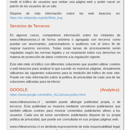
medir el tráfico de usuarios que visitan una página web y poder sacar un
patrón de los usuarios de un sitio.
Dispone de más información sobre los web beacons en:
https://es.wikipedia.org/wiki/Web_bug
Servicios de Terceros:
En algunos casos, compartimos información sobre los visitantes de
www.chileanuncios.cl de forma anónima o agregada con terceros como
puedan ser anunciantes, patrocinadores o auditores con el único fin de
mejorar nuestros servicios. Todas estas tareas de procesamiento serán
reguladas según las normas legales y se respetarán todos sus derechos en
materia de protección de datos conforme a la regulación vigente.
Este sitio mide el tráfico con diferentes soluciones que pueden utilizar cookies
o web beacons para analizar lo que sucede en nuestras páginas. Actualmente
utilizamos las siguientes soluciones para la medición del tráfico de este sitio.
Puede ver más información sobre la política de privacidad de cada una de las
soluciones utilizadas para tal efecto:
GOOGLE (Analytics):
https://www.google.com/intl/es_ALL/privacypolicy.html
www.chileanuncios.cl , también puede albergar publicidad propia, o de
terceros. Esta publicidad se muestra mediante servidores publicitarios que
también utilizan cookies para mostrar contenidos publicitarios afines a los
usuarios. Cada uno de estos servidores publicitarios dispone de su propia
política de privacidad, que puede ser consultada en sus propias páginas web.
www.chileanuncios.cl se deslinda expresamente de toda responsabilidad legal,