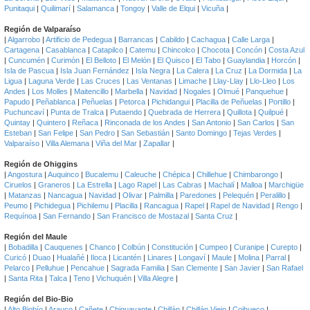
Punitaqui
|
Quilimarí
|
Salamanca
|
Tongoy
|
Valle de Elqui
|
Vicuña
|
Región de Valparaíso
|
Algarrobo
|
Artificio de Pedegua
|
Barrancas
|
Cabildo
|
Cachagua
|
Calle Larga
|
Cartagena
|
Casablanca
|
Catapilco
|
Catemu
|
Chincolco
|
Chocota
|
Concón
|
Costa Azul
|
Cuncumén
|
Curimón
|
El Belloto
|
El Melón
|
El Quisco
|
El Tabo
|
Guaylandia
|
Horcón
|
Isla de Pascua
|
Isla Juan Fernández
|
Isla Negra
|
La Calera
|
La Cruz
|
La Dormida
|
La
Ligua
|
Laguna Verde
|
Las Cruces
|
Las Ventanas
|
Limache
|
Llay-Llay
|
Llo-Lleo
|
Los
Andes
|
Los Molles
|
Maitencillo
|
Marbella
|
Navidad
|
Nogales
|
Olmué
|
Panquehue
|
Papudo
|
Peñablanca
|
Peñuelas
|
Petorca
|
Pichidangui
|
Placilla de Peñuelas
|
Portillo
|
Puchuncaví
|
Punta de Tralca
|
Putaendo
|
Quebrada de Herrera
|
Quillota
|
Quilpué
|
Quintay
|
Quintero
|
Reñaca
|
Rinconada de los Andes
|
San Antonio
|
San Carlos
|
San
Esteban
|
San Felipe
|
San Pedro
|
San Sebastián
|
Santo Domingo
|
Tejas Verdes
|
Valparaíso
|
Villa Alemana
|
Viña del Mar
|
Zapallar
|
Región de Ohiggins
|
Angostura
|
Auquinco
|
Bucalemu
|
Caleuche
|
Chépica
|
Chillehue
|
Chimbarongo
|
Ciruelos
|
Graneros
|
La Estrella
|
Lago Rapel
|
Las Cabras
|
Machalí
|
Malloa
|
Marchigüe
|
Matanzas
|
Nancagua
|
Navidad
|
Olivar
|
Palmilla
|
Paredones
|
Pelequén
|
Peralillo
|
Peumo
|
Pichidegua
|
Pichilemu
|
Placilla
|
Rancagua
|
Rapel
|
Rapel de Navidad
|
Rengo
|
Requínoa
|
San Fernando
|
San Francisco de Mostazal
|
Santa Cruz
|
Región del Maule
|
Bobadilla
|
Cauquenes
|
Chanco
|
Colbún
|
Constitución
|
Cumpeo
|
Curanipe
|
Curepto
|
Curicó
|
Duao
|
Hualañé
|
Iloca
|
Licantén
|
Linares
|
Longaví
|
Maule
|
Molina
|
Parral
|
Pelarco
|
Pelluhue
|
Pencahue
|
Sagrada Familia
|
San Clemente
|
San Javier
|
San Rafael
|
Santa Rita
|
Talca
|
Teno
|
Vichuquén
|
Villa Alegre
|
Región del Bio-Bio
|
Alto Biobío
|
Arauco
|
Cañete
|
Chiguayante
|
Chillán
|
Chillán Viejo
|
Coihueco
|