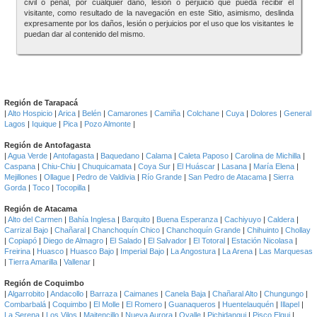
civil o penal, por cualquier daño, lesión o perjuicio que pueda recibir el
visitante, como resultado de la navegación en este Sitio, asimismo, deslinda
expresamente por los daños, lesión o perjuicios por el uso que los visitantes le
puedan dar al contenido del mismo.
Región de Tarapacá
|
Alto Hospicio
|
Arica
|
Belén
|
Camarones
|
Camiña
|
Colchane
|
Cuya
|
Dolores
|
General
Lagos
|
Iquique
|
Pica
|
Pozo Almonte
|
Región de Antofagasta
|
Agua Verde
|
Antofagasta
|
Baquedano
|
Calama
|
Caleta Paposo
|
Carolina de Michilla
|
Caspana
|
Chiu-Chiu
|
Chuquicamata
|
Coya Sur
|
El Huáscar
|
Lasana
|
María Elena
|
Mejillones
|
Ollague
|
Pedro de Valdivia
|
Río Grande
|
San Pedro de Atacama
|
Sierra
Gorda
|
Toco
|
Tocopilla
|
Región de Atacama
|
Alto del Carmen
|
Bahía Inglesa
|
Barquito
|
Buena Esperanza
|
Cachiyuyo
|
Caldera
|
Carrizal Bajo
|
Chañaral
|
Chanchoquín Chico
|
Chanchoquín Grande
|
Chihuinto
|
Chollay
|
Copiapó
|
Diego de Almagro
|
El Salado
|
El Salvador
|
El Totoral
|
Estación Nicolasa
|
Freirina
|
Huasco
|
Huasco Bajo
|
Imperial Bajo
|
La Angostura
|
La Arena
|
Las Marquesas
|
Tierra Amarilla
|
Vallenar
|
Región de Coquimbo
|
Algarrobito
|
Andacollo
|
Barraza
|
Caimanes
|
Canela Baja
|
Chañaral Alto
|
Chungungo
|
Combarbalá
|
Coquimbo
|
El Molle
|
El Romero
|
Guanaqueros
|
Huentelauquén
|
Illapel
|
La Serena
|
Los Vilos
|
Maitencillo
|
Nueva Aurora
|
Ovalle
|
Pichidangui
|
Pisco Elqui
|