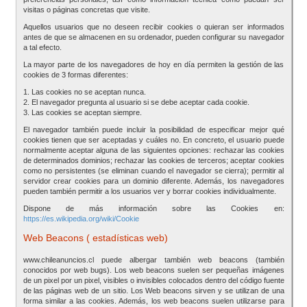
visitas o páginas concretas que visite.
Aquellos usuarios que no deseen recibir cookies o quieran ser informados
antes de que se almacenen en su ordenador, pueden configurar su navegador
a tal efecto.
La mayor parte de los navegadores de hoy en día permiten la gestión de las
cookies de 3 formas diferentes:
1. Las cookies no se aceptan nunca.
2. El navegador pregunta al usuario si se debe aceptar cada cookie.
3. Las cookies se aceptan siempre.
El navegador también puede incluir la posibilidad de especificar mejor qué
cookies tienen que ser aceptadas y cuáles no. En concreto, el usuario puede
normalmente aceptar alguna de las siguientes opciones: rechazar las cookies
de determinados dominios; rechazar las cookies de terceros; aceptar cookies
como no persistentes (se eliminan cuando el navegador se cierra); permitir al
servidor crear cookies para un dominio diferente. Además, los navegadores
pueden también permitir a los usuarios ver y borrar cookies individualmente.
Dispone de más información sobre las Cookies en:
https://es.wikipedia.org/wiki/Cookie
Web Beacons ( estadísticas web)
www.chileanuncios.cl puede albergar también web beacons (también
conocidos por web bugs). Los web beacons suelen ser pequeñas imágenes
de un pixel por un pixel, visibles o invisibles colocados dentro del código fuente
de las páginas web de un sitio. Los Web beacons sirven y se utilizan de una
forma similar a las cookies. Además, los web beacons suelen utilizarse para