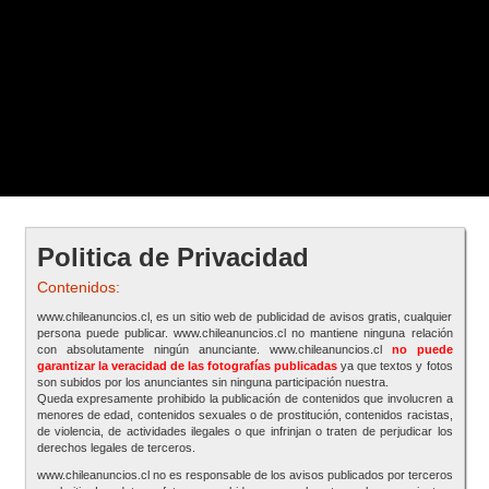
Politica de Privacidad
Contenidos:
www.chileanuncios.cl, es un sitio web de publicidad de avisos gratis, cualquier
persona puede publicar. www.chileanuncios.cl no mantiene ninguna relación
con absolutamente ningún anunciante. www.chileanuncios.cl
no puede
garantizar la veracidad de las fotografías publicadas
ya que textos y fotos
son subidos por los anunciantes sin ninguna participación nuestra.
Queda expresamente prohibido la publicación de contenidos que involucren a
menores de edad, contenidos sexuales o de prostitución, contenidos racistas,
de violencia, de actividades ilegales o que infrinjan o traten de perjudicar los
derechos legales de terceros.
www.chileanuncios.cl no es responsable de los avisos publicados por terceros