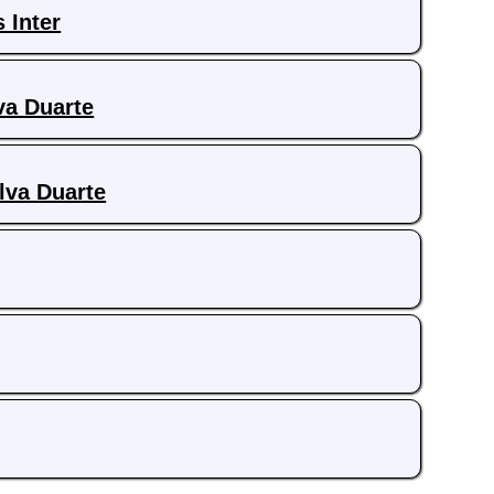
 Inter
va Duarte
ilva Duarte