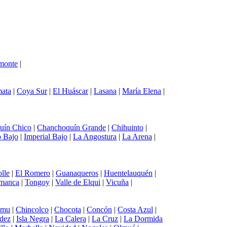
monte
|
ata
|
Coya Sur
|
El Huáscar
|
Lasana
|
María Elena
|
uín Chico
|
Chanchoquín Grande
|
Chihuinto
|
 Bajo
|
Imperial Bajo
|
La Angostura
|
La Arena
|
lle
|
El Romero
|
Guanaqueros
|
Huentelauquén
|
amanca
|
Tongoy
|
Valle de Elqui
|
Vicuña
|
emu
|
Chincolco
|
Chocota
|
Concón
|
Costa Azul
|
ndez
|
Isla Negra
|
La Calera
|
La Cruz
|
La Dormida