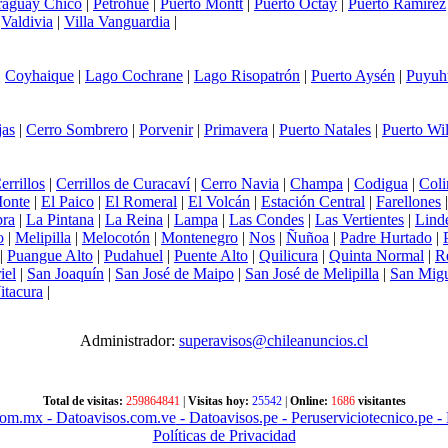
raguay Chico
|
Petrohue
|
Puerto Montt
|
Puerto Octay
|
Puerto Ramírez
|
Valdivia
|
Villa Vanguardia
|
|
Coyhaique
|
Lago Cochrane
|
Lago Risopatrón
|
Puerto Aysén
|
Puyuh
jas
|
Cerro Sombrero
|
Porvenir
|
Primavera
|
Puerto Natales
|
Puerto Wi
errillos
|
Cerrillos de Curacaví
|
Cerro Navia
|
Champa
|
Codigua
|
Coli
Monte
|
El Paico
|
El Romeral
|
El Volcán
|
Estación Central
|
Farellones
ra
|
La Pintana
|
La Reina
|
Lampa
|
Las Condes
|
Las Vertientes
|
Lind
o
|
Melipilla
|
Melocotón
|
Montenegro
|
Nos
|
Ñuñoa
|
Padre Hurtado
|
|
Puangue Alto
|
Pudahuel
|
Puente Alto
|
Quilicura
|
Quinta Normal
|
R
iel
|
San Joaquín
|
San José de Maipo
|
San José de Melipilla
|
San Mig
itacura
|
Administrador:
superavisos@chileanuncios.cl
Total de visitas:
259864841
|
Visitas hoy:
25542
|
Online:
1686
visitantes
com.mx
- Datoavisos.com.ve
- Datoavisos.pe
- Peruserviciotecnico.pe
- 
Políticas de Privacidad