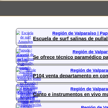
Región de Valparaíso |
Pap
Escuela de surf salinas de pulla
Región de Valpar
Se ofrece técnico paramédico p
Región de Valpara
P104 venta departamento en co
Región de Valpara
Canto e instrumentos en vivo mu
Región de Va