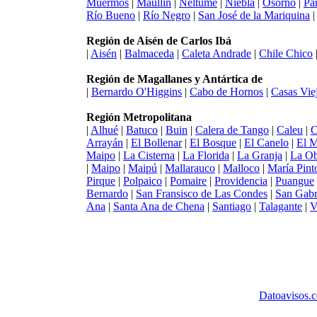
Muermos
|
Maullín
|
Neltume
|
Niebla
|
Osorno
|
Pa
Río Bueno
|
Río Negro
|
San José de la Mariquina
Región de Aisén de Carlos Ibá
|
Aisén
|
Balmaceda
|
Caleta Andrade
|
Chile Chico
Región de Magallanes y Antártica de
|
Bernardo O'Higgins
|
Cabo de Hornos
|
Casas Vie
Región Metropolitana
|
Alhué
|
Batuco
|
Buin
|
Calera de Tango
|
Caleu
|
C
Arrayán
|
El Bollenar
|
El Bosque
|
El Canelo
|
El 
Maipo
|
La Cisterna
|
La Florida
|
La Granja
|
La Ob
|
Maipo
|
Maipú
|
Mallarauco
|
Malloco
|
María Pint
Pirque
|
Polpaico
|
Pomaire
|
Providencia
|
Puangue
Bernardo
|
San Fransisco de Las Condes
|
San Gabr
Ana
|
Santa Ana de Chena
|
Santiago
|
Talagante
|
V
Datoavisos.