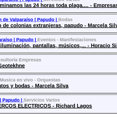
minamos las 24 horas toda plaga.... - Empresas
 de Valparaíso |
Papudo |
Bodas
 de colonias extranjeras, papudo - Marcela Sil
raíso |
Papudo |
Eventos - Manifestaciones
iluminación, pantallas, músicos,... - Horacio S
sultoría Empresas
Geotekhne
Musica en vivo - Orquestas
tos y bodas - Marcela Silva
 |
Papudo |
Servicios Varios
RCOS ELECTRICOS - Richard Lagos