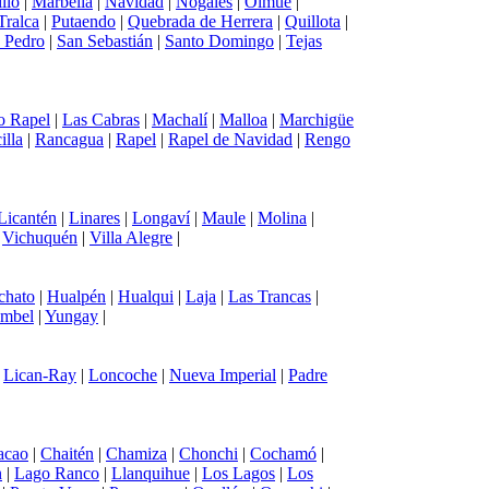
llo
|
Marbella
|
Navidad
|
Nogales
|
Olmué
|
Tralca
|
Putaendo
|
Quebrada de Herrera
|
Quillota
|
 Pedro
|
San Sebastián
|
Santo Domingo
|
Tejas
o Rapel
|
Las Cabras
|
Machalí
|
Malloa
|
Marchigüe
illa
|
Rancagua
|
Rapel
|
Rapel de Navidad
|
Rengo
Licantén
|
Linares
|
Longaví
|
Maule
|
Molina
|
|
Vichuquén
|
Villa Alegre
|
chato
|
Hualpén
|
Hualqui
|
Laja
|
Las Trancas
|
mbel
|
Yungay
|
|
Lican-Ray
|
Loncoche
|
Nueva Imperial
|
Padre
acao
|
Chaitén
|
Chamiza
|
Chonchi
|
Cochamó
|
n
|
Lago Ranco
|
Llanquihue
|
Los Lagos
|
Los