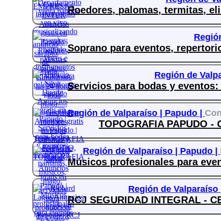
Roedores, palomas, termitas, eli
Región
Soprano para eventos, repertorio
Región de Valpa
Servicios para bodas y eventos: 
Región de Valparaíso |
Papudo |
Con
TOPOGRAFIA PAPUDO - 
Región de Valparaíso |
Papudo |
Músicos profesionales para even
Región de Valparaíso
RCJ SEGURIDAD INTEGRAL - CE