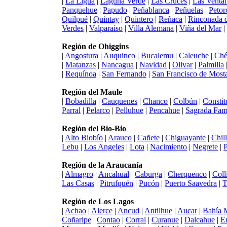
|
La Ligua
|
Laguna Verde
|
Las Cruces
|
Las Venta
Panquehue
|
Papudo
|
Peñablanca
|
Peñuelas
|
Petor
Quilpué
|
Quintay
|
Quintero
|
Reñaca
|
Rinconada d
Verdes
|
Valparaíso
|
Villa Alemana
|
Viña del Mar
|
Región de Ohiggins
|
Angostura
|
Auquinco
|
Bucalemu
|
Caleuche
|
Ché
|
Matanzas
|
Nancagua
|
Navidad
|
Olivar
|
Palmilla
|
Requínoa
|
San Fernando
|
San Francisco de Most
Región del Maule
|
Bobadilla
|
Cauquenes
|
Chanco
|
Colbún
|
Constit
Parral
|
Pelarco
|
Pelluhue
|
Pencahue
|
Sagrada Fami
Región del Bio-Bio
|
Alto Biobío
|
Arauco
|
Cañete
|
Chiguayante
|
Chil
Lebu
|
Los Angeles
|
Lota
|
Nacimiento
|
Negrete
|
Región de la Araucanía
|
Almagro
|
Ancahual
|
Caburga
|
Cherquenco
|
Coll
Las Casas
|
Pitrufquén
|
Pucón
|
Puerto Saavedra
|
T
Región de Los Lagos
|
Achao
|
Alerce
|
Ancud
|
Antilhue
|
Aucar
|
Bahía 
Coñaripe
|
Contao
|
Corral
|
Curanue
|
Dalcahue
|
E