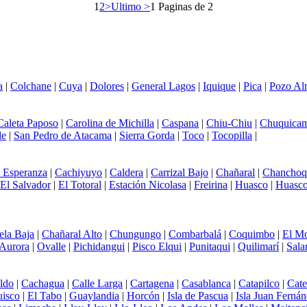
1
2
>
Ultimo >
1 Paginas de 2
a
|
Colchane
|
Cuya
|
Dolores
|
General Lagos
|
Iquique
|
Pica
|
Pozo Al
Caleta Paposo
|
Carolina de Michilla
|
Caspana
|
Chiu-Chiu
|
Chuquicam
de
|
San Pedro de Atacama
|
Sierra Gorda
|
Toco
|
Tocopilla
|
 Esperanza
|
Cachiyuyo
|
Caldera
|
Carrizal Bajo
|
Chañaral
|
Chanchoq
El Salvador
|
El Totoral
|
Estación Nicolasa
|
Freirina
|
Huasco
|
Huasco
ela Baja
|
Chañaral Alto
|
Chungungo
|
Combarbalá
|
Coquimbo
|
El Mo
Aurora
|
Ovalle
|
Pichidangui
|
Pisco Elqui
|
Punitaqui
|
Quilimarí
|
Sal
ldo
|
Cachagua
|
Calle Larga
|
Cartagena
|
Casablanca
|
Catapilco
|
Cat
uisco
|
El Tabo
|
Guaylandia
|
Horcón
|
Isla de Pascua
|
Isla Juan Ferná