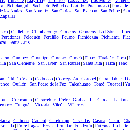
nas
|
Limache
|
Llay-Llay
|
Llo-Lleo
|
Los Andes
|
Los Molles
|
Maitenci
ca
|
Pichidangui
|
Placilla de Peñuelas
|
Portillo
|
Puchuncaví
|
Punta de 
e los Andes
|
San Antonio
|
San Carlos
|
San Esteban
|
San Felipe
|
San
Zapallar
|
pica
|
Chillehue
|
Chimbarongo
|
Ciruelos
|
Graneros
|
La Estrella
|
Lag
|
Paredones
|
Pelequén
|
Peralillo
|
Peumo
|
Pichidegua
|
Pichilemu
|
Plac
azal
|
Santa Cruz
|
ución
|
Cumpeo
|
Curanipe
|
Curepto
|
Curicó
|
Duao
|
Hualañé
|
Iloca
|
lia
|
San Clemente
|
San Javier
|
San Rafael
|
Santa Rita
|
Talca
|
Teno
lán
|
Chillán Viejo
|
Coihueco
|
Concepción
|
Coronel
|
Curanilahue
|
Di
Penco
|
Quillón
|
San Pedro de la Paz
|
Talcahuano
|
Tomé
|
Tucapel
|
Yu
ipulli
|
Curacautín
|
Curarrehue
|
Freire
|
Gorbea
|
Las Cardas
|
Lautaro
emuco
|
Traiguén
|
Victoria
|
Vilcún
|
Villarrica
|
Mansa
|
Calbuco
|
Caracol
|
Carelmapu
|
Cascadas
|
Casma
|
Castro
|
Ch
nsenada
|
Entre Lagos
|
Fresia
|
Frutillar
|
Futaleufú
|
Futrono
|
La Unió