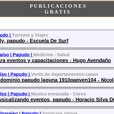
P U B L I C A C I O N E S
G R A T I S
udo |
Turismo y Viajes
lly, papudo - Escuela De Surf
aíso |
Papudo |
Medicina - Salud
ara eventos y capacitaciones - Hugo Avendaño
íso |
Papudo |
Venta de departamentos-casas
ndominio papudo laguna 1910papven104 - Nicol
íso |
Papudo |
Musica envasada - Coros
sicalizando eventos, papudo - Horacio Silva D
lparaíso |
Papudo |
Servicios Varios