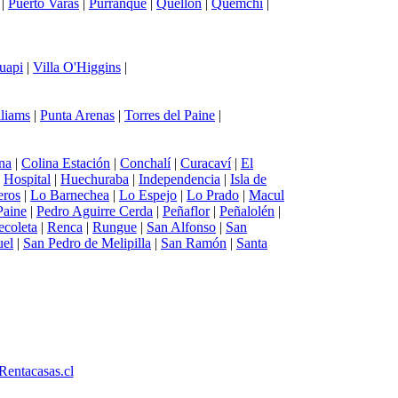
|
Puerto Varas
|
Purranque
|
Quellón
|
Quemchi
|
uapi
|
Villa O'Higgins
|
lliams
|
Punta Arenas
|
Torres del Paine
|
na
|
Colina Estación
|
Conchalí
|
Curacaví
|
El
|
Hospital
|
Huechuraba
|
Independencia
|
Isla de
eros
|
Lo Barnechea
|
Lo Espejo
|
Lo Prado
|
Macul
Paine
|
Pedro Aguirre Cerda
|
Peñaflor
|
Peñalolén
|
ecoleta
|
Renca
|
Rungue
|
San Alfonso
|
San
uel
|
San Pedro de Melipilla
|
San Ramón
|
Santa
Rentacasas.cl