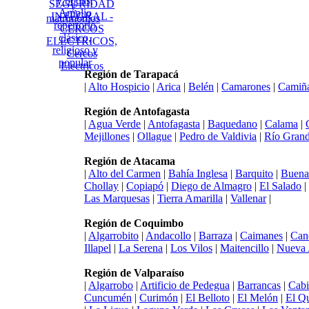
Región de Tarapacá
|
Alto Hospicio
|
Arica
|
Belén
|
Camarones
|
Camiñ
Región de Antofagasta
|
Agua Verde
|
Antofagasta
|
Baquedano
|
Calama
|
Mejillones
|
Ollague
|
Pedro de Valdivia
|
Río Gran
Región de Atacama
|
Alto del Carmen
|
Bahía Inglesa
|
Barquito
|
Buena
Chollay
|
Copiapó
|
Diego de Almagro
|
El Salado
|
Las Marquesas
|
Tierra Amarilla
|
Vallenar
|
Región de Coquimbo
|
Algarrobito
|
Andacollo
|
Barraza
|
Caimanes
|
Can
Illapel
|
La Serena
|
Los Vilos
|
Maitencillo
|
Nueva 
Región de Valparaíso
|
Algarrobo
|
Artificio de Pedegua
|
Barrancas
|
Cabi
Cuncumén
|
Curimón
|
El Belloto
|
El Melón
|
El Q