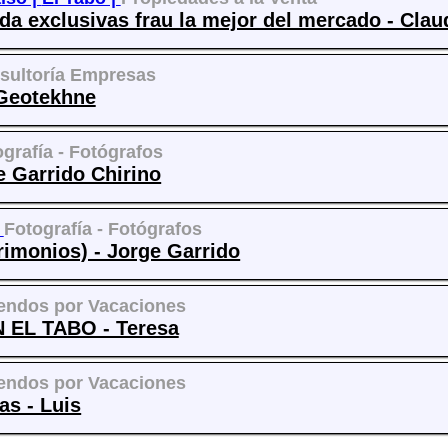
da exclusivas frau la mejor del mercado - Clau
sultoría Empresas
Geotekhne
grafía - Fotógrafos
ge Garrido Chirino
|
Fotografía - Fotógrafos
rimonios) - Jorge Garrido
iendos por Vacaciones
EL TABO - Teresa
iendos por Vacaciones
as - Luis