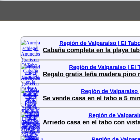
Región de Valparaíso |
El Tab
Cabaña completa en la playa tabi
Región de Valparaíso |
El 
Regalo gratis leña madera pino r
Región de Valparaíso 
Se vende casa en el tabo a 5 min
Región de Valparaí
Arriedo casa en el tabo con vista
Región de Valpara