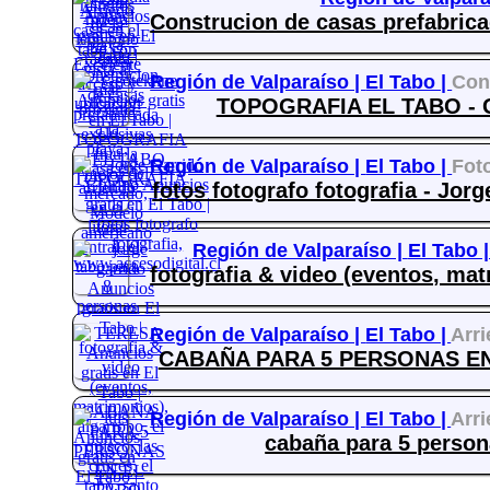
Construcion de casas prefabrica
Región de Valparaíso |
El Tabo |
Con
TOPOGRAFIA EL TABO - 
Región de Valparaíso |
El Tabo |
Foto
fotos fotografo fotografia - Jor
Región de Valparaíso |
El Tabo 
fotografia & video (eventos, mat
Región de Valparaíso |
El Tabo |
Arr
CABAÑA PARA 5 PERSONAS EN 
Región de Valparaíso |
El Tabo |
Arr
cabaña para 5 person