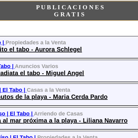
P U B L I C A C I O N E S
G R A T I S
o |
Propiedades a la Venta
to el tabo - Aurora Schlegel
Tabo |
Anuncios Varios
adiata el tabo - Miguel Angel
|
El Tabo |
Casas a la Venta
utos de la playa - Maria Cerda Pardo
so |
El Tabo |
Arriendo de Casas
 al mar próxima a la playa - Liliana Navarro
íso |
El Tabo |
Propiedades a la Venta