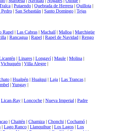
llo
|
Marbella
|
Navidad
|
Nogales
|
Olmué
|
Tralca
|
Putaendo
|
Quebrada de Herrera
|
Quillota
|
 Pedro
|
San Sebastián
|
Santo Domingo
|
Tejas
o Rapel
|
Las Cabras
|
Machalí
|
Malloa
|
Marchigüe
illa
|
Rancagua
|
Rapel
|
Rapel de Navidad
|
Rengo
Licantén
|
Linares
|
Longaví
|
Maule
|
Molina
|
|
Vichuquén
|
Villa Alegre
|
chato
|
Hualpén
|
Hualqui
|
Laja
|
Las Trancas
|
mbel
|
Yungay
|
|
Lican-Ray
|
Loncoche
|
Nueva Imperial
|
Padre
acao
|
Chaitén
|
Chamiza
|
Chonchi
|
Cochamó
|
n
|
Lago Ranco
|
Llanquihue
|
Los Lagos
|
Los