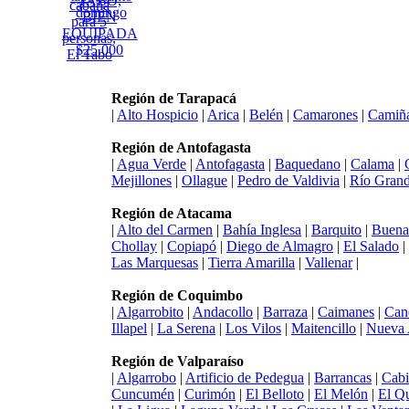
Región de Tarapacá
|
Alto Hospicio
|
Arica
|
Belén
|
Camarones
|
Camiñ
Región de Antofagasta
|
Agua Verde
|
Antofagasta
|
Baquedano
|
Calama
|
Mejillones
|
Ollague
|
Pedro de Valdivia
|
Río Gran
Región de Atacama
|
Alto del Carmen
|
Bahía Inglesa
|
Barquito
|
Buena
Chollay
|
Copiapó
|
Diego de Almagro
|
El Salado
|
Las Marquesas
|
Tierra Amarilla
|
Vallenar
|
Región de Coquimbo
|
Algarrobito
|
Andacollo
|
Barraza
|
Caimanes
|
Can
Illapel
|
La Serena
|
Los Vilos
|
Maitencillo
|
Nueva 
Región de Valparaíso
|
Algarrobo
|
Artificio de Pedegua
|
Barrancas
|
Cabi
Cuncumén
|
Curimón
|
El Belloto
|
El Melón
|
El Q