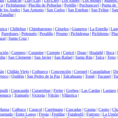
nas
|
Limache
|
Llay-Llay
|
Llo-Lleo
|
Los Andes
|
Los Molles
|
Maitenci
ca
|
Pichidangui
|
Placilla de Peñuelas
|
Portillo
|
Puchuncaví
|
Punta de 
e los Andes
|
San Antonio
|
San Carlos
|
San Esteban
|
San Felipe
|
San
Zapallar
|
pica
|
Chillehue
|
Chimbarongo
|
Ciruelos
|
Graneros
|
La Estrella
|
Lag
|
Paredones
|
Pelequén
|
Peralillo
|
Peumo
|
Pichidegua
|
Pichilemu
|
Plac
azal
|
Santa Cruz
|
ución
|
Cumpeo
|
Curanipe
|
Curepto
|
Curicó
|
Duao
|
Hualañé
|
Iloca
|
lia
|
San Clemente
|
San Javier
|
San Rafael
|
Santa Rita
|
Talca
|
Teno
lán
|
Chillán Viejo
|
Coihueco
|
Concepción
|
Coronel
|
Curanilahue
|
Di
Penco
|
Quillón
|
San Pedro de la Paz
|
Talcahuano
|
Tomé
|
Tucapel
|
Yu
ipulli
|
Curacautín
|
Curarrehue
|
Freire
|
Gorbea
|
Las Cardas
|
Lautaro
emuco
|
Traiguén
|
Victoria
|
Vilcún
|
Villarrica
|
Mansa
|
Calbuco
|
Caracol
|
Carelmapu
|
Cascadas
|
Casma
|
Castro
|
Ch
nsenada
|
Entre Lagos
|
Fresia
|
Frutillar
|
Futaleufú
|
Futrono
|
La Unió