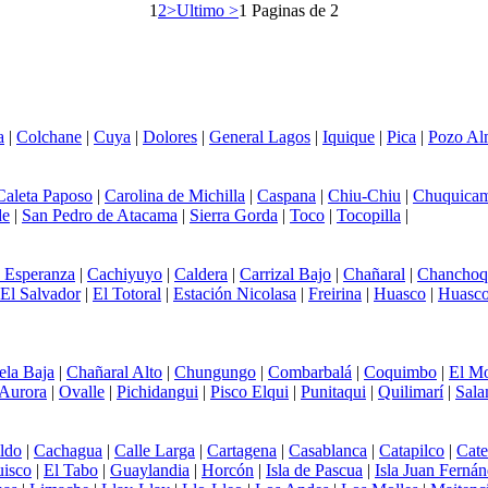
1
2
>
Ultimo >
1 Paginas de 2
a
|
Colchane
|
Cuya
|
Dolores
|
General Lagos
|
Iquique
|
Pica
|
Pozo Al
Caleta Paposo
|
Carolina de Michilla
|
Caspana
|
Chiu-Chiu
|
Chuquicam
de
|
San Pedro de Atacama
|
Sierra Gorda
|
Toco
|
Tocopilla
|
 Esperanza
|
Cachiyuyo
|
Caldera
|
Carrizal Bajo
|
Chañaral
|
Chanchoq
El Salvador
|
El Totoral
|
Estación Nicolasa
|
Freirina
|
Huasco
|
Huasco
ela Baja
|
Chañaral Alto
|
Chungungo
|
Combarbalá
|
Coquimbo
|
El Mo
Aurora
|
Ovalle
|
Pichidangui
|
Pisco Elqui
|
Punitaqui
|
Quilimarí
|
Sal
ldo
|
Cachagua
|
Calle Larga
|
Cartagena
|
Casablanca
|
Catapilco
|
Cat
uisco
|
El Tabo
|
Guaylandia
|
Horcón
|
Isla de Pascua
|
Isla Juan Ferná