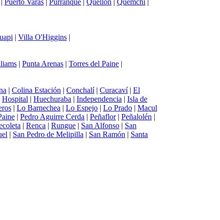
|
Puerto Varas
|
Purranque
|
Quellón
|
Quemchi
|
uapi
|
Villa O'Higgins
|
lliams
|
Punta Arenas
|
Torres del Paine
|
na
|
Colina Estación
|
Conchalí
|
Curacaví
|
El
|
Hospital
|
Huechuraba
|
Independencia
|
Isla de
eros
|
Lo Barnechea
|
Lo Espejo
|
Lo Prado
|
Macul
Paine
|
Pedro Aguirre Cerda
|
Peñaflor
|
Peñalolén
|
ecoleta
|
Renca
|
Rungue
|
San Alfonso
|
San
uel
|
San Pedro de Melipilla
|
San Ramón
|
Santa