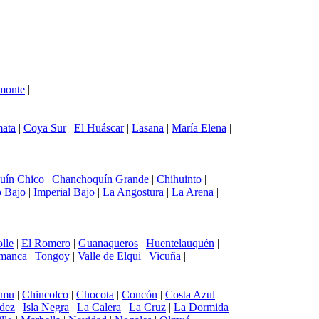
monte
|
ata
|
Coya Sur
|
El Huáscar
|
Lasana
|
María Elena
|
uín Chico
|
Chanchoquín Grande
|
Chihuinto
|
 Bajo
|
Imperial Bajo
|
La Angostura
|
La Arena
|
lle
|
El Romero
|
Guanaqueros
|
Huentelauquén
|
amanca
|
Tongoy
|
Valle de Elqui
|
Vicuña
|
emu
|
Chincolco
|
Chocota
|
Concón
|
Costa Azul
|
ndez
|
Isla Negra
|
La Calera
|
La Cruz
|
La Dormida