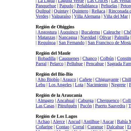
|
La Ligua
|
Laguna Verde
|
Las Cruces
|
Las Venta
Panquehue
|
Papudo
|
Peñablanca
|
Peñuelas
|
Petor
Quilpué
|
Quintay
|
Quintero
|
Reñaca
|
Rinconada d
Verdes
|
Valparaíso
|
Villa Alemana
|
Viña del Mar
|
Región de Ohiggins
|
Angostura
|
Auquinco
|
Bucalemu
|
Caleuche
|
Ché
|
Matanzas
|
Nancagua
|
Navidad
|
Olivar
|
Palmilla
|
Requínoa
|
San Fernando
|
San Francisco de Most
Región del Maule
|
Bobadilla
|
Cauquenes
|
Chanco
|
Colbún
|
Constit
Parral
|
Pelarco
|
Pelluhue
|
Pencahue
|
Sagrada Fami
Región del Bio-Bio
|
Alto Biobío
|
Arauco
|
Cañete
|
Chiguayante
|
Chil
Lebu
|
Los Angeles
|
Lota
|
Nacimiento
|
Negrete
|
Región de la Araucanía
|
Almagro
|
Ancahual
|
Caburga
|
Cherquenco
|
Coll
Las Casas
|
Pitrufquén
|
Pucón
|
Puerto Saavedra
|
T
Región de Los Lagos
|
Achao
|
Alerce
|
Ancud
|
Antilhue
|
Aucar
|
Bahía 
Coñaripe
|
Contao
|
Corral
|
Curanue
|
Dalcahue
|
E