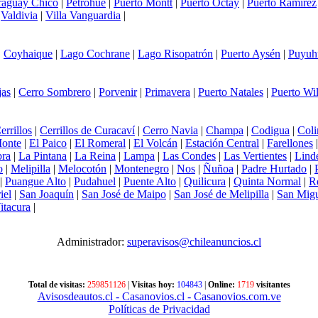
raguay Chico
|
Petrohue
|
Puerto Montt
|
Puerto Octay
|
Puerto Ramírez
|
Valdivia
|
Villa Vanguardia
|
|
Coyhaique
|
Lago Cochrane
|
Lago Risopatrón
|
Puerto Aysén
|
Puyuh
jas
|
Cerro Sombrero
|
Porvenir
|
Primavera
|
Puerto Natales
|
Puerto Wi
errillos
|
Cerrillos de Curacaví
|
Cerro Navia
|
Champa
|
Codigua
|
Coli
Monte
|
El Paico
|
El Romeral
|
El Volcán
|
Estación Central
|
Farellones
ra
|
La Pintana
|
La Reina
|
Lampa
|
Las Condes
|
Las Vertientes
|
Lind
o
|
Melipilla
|
Melocotón
|
Montenegro
|
Nos
|
Ñuñoa
|
Padre Hurtado
|
|
Puangue Alto
|
Pudahuel
|
Puente Alto
|
Quilicura
|
Quinta Normal
|
R
iel
|
San Joaquín
|
San José de Maipo
|
San José de Melipilla
|
San Mig
itacura
|
Administrador:
superavisos@chileanuncios.cl
Total de visitas:
259851126
|
Visitas hoy:
104843
|
Online:
1719
visitantes
Avisosdeautos.cl
- Casanovios.cl
- Casanovios.com.ve
Políticas de Privacidad