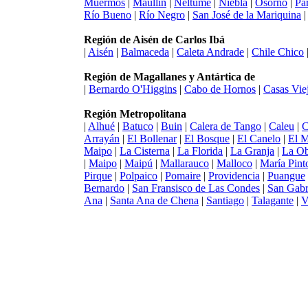
Muermos
|
Maullín
|
Neltume
|
Niebla
|
Osorno
|
Pa
Río Bueno
|
Río Negro
|
San José de la Mariquina
Región de Aisén de Carlos Ibá
|
Aisén
|
Balmaceda
|
Caleta Andrade
|
Chile Chico
Región de Magallanes y Antártica de
|
Bernardo O'Higgins
|
Cabo de Hornos
|
Casas Vie
Región Metropolitana
|
Alhué
|
Batuco
|
Buin
|
Calera de Tango
|
Caleu
|
C
Arrayán
|
El Bollenar
|
El Bosque
|
El Canelo
|
El 
Maipo
|
La Cisterna
|
La Florida
|
La Granja
|
La Ob
|
Maipo
|
Maipú
|
Mallarauco
|
Malloco
|
María Pint
Pirque
|
Polpaico
|
Pomaire
|
Providencia
|
Puangue
Bernardo
|
San Fransisco de Las Condes
|
San Gabr
Ana
|
Santa Ana de Chena
|
Santiago
|
Talagante
|
V