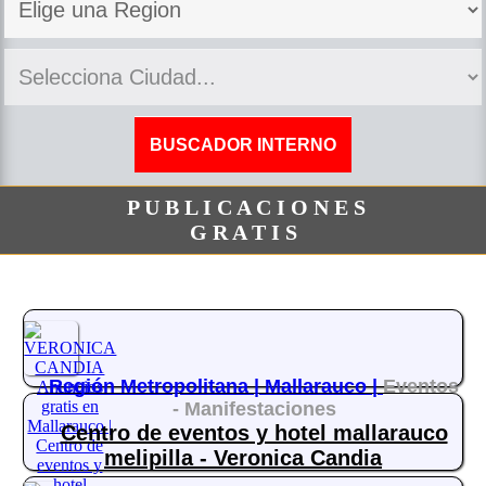
P U B L I C A C I O N E S
G R A T I S
Región Metropolitana |
Mallarauco |
Eventos
- Manifestaciones
Centro de eventos y hotel mallarauco
melipilla - Veronica Candia