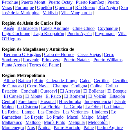
Petrohue
|
Puerto Montt
|
Puerto Octay
|
Puerto Ramírez
|
Puerto
Varas
|
Purranque
|
Quellón
|
Quemchi
|
Río Bueno
|
Río Negro
|
San
José de la Mariquina
|
Valdivia
|
Villa Vanguardia
|
Región de Aisén de Carlos Ibá
|
Aisén
|
Balmaceda
|
Caleta Andrade
|
Chile Chico
|
Coyhaique
|
Lago Cochrane
|
Lago Risopatrón
|
Puerto Aysén
|
Puyuhuapi
|
Villa
O'Higgins
|
Región de Magallanes y Antártica de
|
Bernardo O'Higgins
|
Cabo de Hornos
|
Casas Viejas
|
Cerro
Sombrero
|
Porvenir
|
Primavera
|
Puerto Natales
|
Puerto Williams
|
Punta Arenas
|
Torres del Paine
|
Región Metropolitana
|
Alhué
|
Batuco
|
Buin
|
Calera de Tango
|
Caleu
|
Cerrillos
|
Cerrillos
de Curacaví
|
Cerro Navia
|
Champa
|
Codigua
|
Colina
|
Colina
Estación
|
Conchalí
|
Curacaví
|
El Arrayán
|
El Bollenar
|
El Bosque
|
El Canelo
|
El Monte
|
El Paico
|
El Romeral
|
El Volcán
|
Estación
Central
|
Farellones
|
Hospital
|
Huechuraba
|
Independencia
|
Isla de
Maipo
|
La Cisterna
|
La Florida
|
La Granja
|
La Obra
|
La Pintana
|
La Reina
|
Lampa
|
Las Condes
|
Las Vertientes
|
Linderos
|
Lo
Barnechea
|
Lo Espejo
|
Lo Prado
|
Macul
|
Maipo
|
Maipú
|
Mallarauco
|
Malloco
|
María Pinto
|
Melipilla
|
Melocotón
|
Montenegro
|
Nos
|
Ñuñoa
|
Padre Hurtado
|
Paine
|
Pedro Aguirre