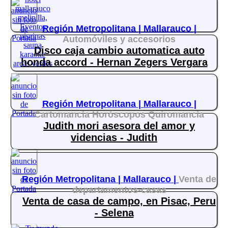
Región Metropolitana |
Mallarauco |
Automóviles y accesorios
Disco caja cambio automatica auto
honda accord - Hernan Zegers Vergara
Región Metropolitana |
Mallarauco |
Cartomancia Horóscopos Quiromancia
Judith mori asesora del amor y
videncias - Judith
Región Metropolitana |
Mallarauco |
Venta de
departamentos-casas
Venta de casa de campo, en Pisac, Peru
- Selena