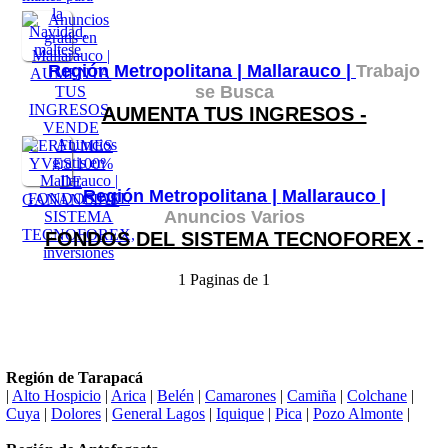
Región Metropolitana |
Mallarauco |
Trabajo
se Busca
AUMENTA TUS INGRESOS -
Región Metropolitana |
Mallarauco |
Anuncios Varios
FONDOS DEL SISTEMA TECNOFOREX -
1 Paginas de 1
Región de Tarapacá
|
Alto Hospicio
|
Arica
|
Belén
|
Camarones
|
Camiña
|
Colchane
|
Cuya
|
Dolores
|
General Lagos
|
Iquique
|
Pica
|
Pozo Almonte
|