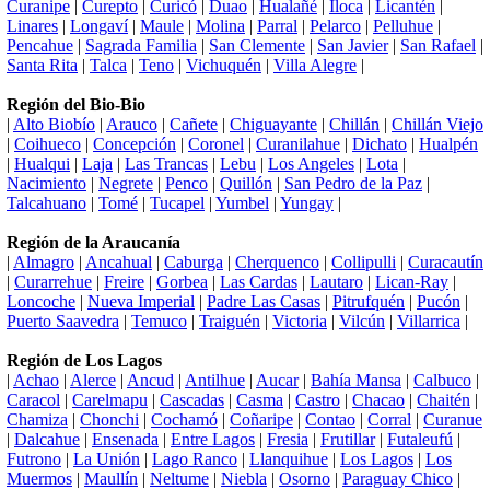
Curanipe
|
Curepto
|
Curicó
|
Duao
|
Hualañé
|
Iloca
|
Licantén
|
Linares
|
Longaví
|
Maule
|
Molina
|
Parral
|
Pelarco
|
Pelluhue
|
Pencahue
|
Sagrada Familia
|
San Clemente
|
San Javier
|
San Rafael
|
Santa Rita
|
Talca
|
Teno
|
Vichuquén
|
Villa Alegre
|
Región del Bio-Bio
|
Alto Biobío
|
Arauco
|
Cañete
|
Chiguayante
|
Chillán
|
Chillán Viejo
|
Coihueco
|
Concepción
|
Coronel
|
Curanilahue
|
Dichato
|
Hualpén
|
Hualqui
|
Laja
|
Las Trancas
|
Lebu
|
Los Angeles
|
Lota
|
Nacimiento
|
Negrete
|
Penco
|
Quillón
|
San Pedro de la Paz
|
Talcahuano
|
Tomé
|
Tucapel
|
Yumbel
|
Yungay
|
Región de la Araucanía
|
Almagro
|
Ancahual
|
Caburga
|
Cherquenco
|
Collipulli
|
Curacautín
|
Curarrehue
|
Freire
|
Gorbea
|
Las Cardas
|
Lautaro
|
Lican-Ray
|
Loncoche
|
Nueva Imperial
|
Padre Las Casas
|
Pitrufquén
|
Pucón
|
Puerto Saavedra
|
Temuco
|
Traiguén
|
Victoria
|
Vilcún
|
Villarrica
|
Región de Los Lagos
|
Achao
|
Alerce
|
Ancud
|
Antilhue
|
Aucar
|
Bahía Mansa
|
Calbuco
|
Caracol
|
Carelmapu
|
Cascadas
|
Casma
|
Castro
|
Chacao
|
Chaitén
|
Chamiza
|
Chonchi
|
Cochamó
|
Coñaripe
|
Contao
|
Corral
|
Curanue
|
Dalcahue
|
Ensenada
|
Entre Lagos
|
Fresia
|
Frutillar
|
Futaleufú
|
Futrono
|
La Unión
|
Lago Ranco
|
Llanquihue
|
Los Lagos
|
Los
Muermos
|
Maullín
|
Neltume
|
Niebla
|
Osorno
|
Paraguay Chico
|