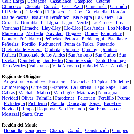
Calle Larga
|
Cartagena
|
Casablanca
|
Catapilco
|
Catemu
|
Chincolco
|
Chocota
|
Concón
|
Costa Azul
|
Cuncumén
|
Curimón
|
El Belloto
|
El Melón
|
El Quisco
|
El Tabo
|
Guaylandia
|
Horcón
|
Isla de Pascua
|
Isla Juan Fernández
|
Isla Negra
|
La Calera
|
La
Cruz
|
La Dormida
|
La Ligua
|
Laguna Verde
|
Las Cruces
|
Las
Ventanas
|
Limache
|
Llay-Llay
|
Llo-Lleo
|
Los Andes
|
Los Molles
|
Maitencillo
|
Marbella
|
Navidad
|
Nogales
|
Olmué
|
Panquehue
|
Papudo
|
Peñablanca
|
Peñuelas
|
Petorca
|
Pichidangui
|
Placilla de
Peñuelas
|
Portillo
|
Puchuncaví
|
Punta de Tralca
|
Putaendo
|
Quebrada de Herrera
|
Quillota
|
Quilpué
|
Quintay
|
Quintero
|
Reñaca
|
Rinconada de los Andes
|
San Antonio
|
San Carlos
|
San
Esteban
|
San Felipe
|
San Pedro
|
San Sebastián
|
Santo Domingo
|
Tejas Verdes
|
Valparaíso
|
Villa Alemana
|
Viña del Mar
|
Zapallar
|
Región de Ohiggins
|
Angostura
|
Auquinco
|
Bucalemu
|
Caleuche
|
Chépica
|
Chillehue
|
Chimbarongo
|
Ciruelos
|
Graneros
|
La Estrella
|
Lago Rapel
|
Las
Cabras
|
Machalí
|
Malloa
|
Marchigüe
|
Matanzas
|
Nancagua
|
Navidad
|
Olivar
|
Palmilla
|
Paredones
|
Pelequén
|
Peralillo
|
Peumo
|
Pichidegua
|
Pichilemu
|
Placilla
|
Rancagua
|
Rapel
|
Rapel de
Navidad
|
Rengo
|
Requínoa
|
San Fernando
|
San Francisco de
Mostazal
|
Santa Cruz
|
Región del Maule
|
Bobadilla
|
Cauquenes
|
Chanco
|
Colbún
|
Constitución
|
Cumpeo
|