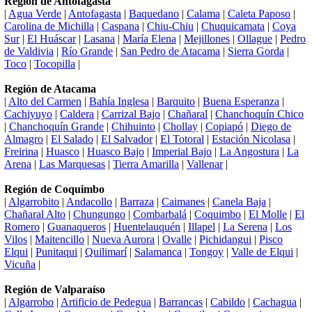
Región de Antofagasta
|
Agua Verde
|
Antofagasta
|
Baquedano
|
Calama
|
Caleta Paposo
|
Carolina de Michilla
|
Caspana
|
Chiu-Chiu
|
Chuquicamata
|
Coya
Sur
|
El Huáscar
|
Lasana
|
María Elena
|
Mejillones
|
Ollague
|
Pedro
de Valdivia
|
Río Grande
|
San Pedro de Atacama
|
Sierra Gorda
|
Toco
|
Tocopilla
|
Región de Atacama
|
Alto del Carmen
|
Bahía Inglesa
|
Barquito
|
Buena Esperanza
|
Cachiyuyo
|
Caldera
|
Carrizal Bajo
|
Chañaral
|
Chanchoquín Chico
|
Chanchoquín Grande
|
Chihuinto
|
Chollay
|
Copiapó
|
Diego de
Almagro
|
El Salado
|
El Salvador
|
El Totoral
|
Estación Nicolasa
|
Freirina
|
Huasco
|
Huasco Bajo
|
Imperial Bajo
|
La Angostura
|
La
Arena
|
Las Marquesas
|
Tierra Amarilla
|
Vallenar
|
Región de Coquimbo
|
Algarrobito
|
Andacollo
|
Barraza
|
Caimanes
|
Canela Baja
|
Chañaral Alto
|
Chungungo
|
Combarbalá
|
Coquimbo
|
El Molle
|
El
Romero
|
Guanaqueros
|
Huentelauquén
|
Illapel
|
La Serena
|
Los
Vilos
|
Maitencillo
|
Nueva Aurora
|
Ovalle
|
Pichidangui
|
Pisco
Elqui
|
Punitaqui
|
Quilimarí
|
Salamanca
|
Tongoy
|
Valle de Elqui
|
Vicuña
|
Región de Valparaíso
|
Algarrobo
|
Artificio de Pedegua
|
Barrancas
|
Cabildo
|
Cachagua
|