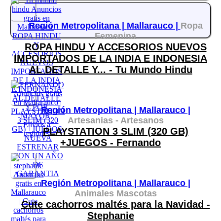
Región Metropolitana |
Mallarauco |
Ropa
Femenina
ROPA HINDU Y ACCESORIOS NUEVOS
IMPORTADOS DE LA INDIA E INDONESIA
AL DETALLE Y... - Tu Mundo Hindu
Región Metropolitana |
Mallarauco |
Artesanias - Artesanos
PLAYSTATION 3 SLIM (320 GB)
+JUEGOS - Fernando
Región Metropolitana |
Mallarauco |
Animales Mascotas
Cute cachorros maltés para la Navidad -
Stephanie