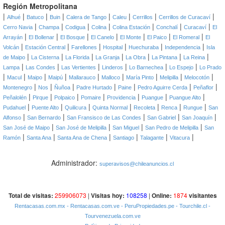
Región Metropolitana
|
|
|
|
|
|
|
|
Alhué
Batuco
Buin
Calera de Tango
Caleu
Cerrillos
Cerrillos de Curacaví
|
|
|
|
|
|
|
Cerro Navia
Champa
Codigua
Colina
Colina Estación
Conchalí
Curacaví
El
|
|
|
|
|
|
|
Arrayán
El Bollenar
El Bosque
El Canelo
El Monte
El Paico
El Romeral
El
|
|
|
|
|
|
Volcán
Estación Central
Farellones
Hospital
Huechuraba
Independencia
Isla
|
|
|
|
|
|
|
de Maipo
La Cisterna
La Florida
La Granja
La Obra
La Pintana
La Reina
|
|
|
|
|
|
Lampa
Las Condes
Las Vertientes
Linderos
Lo Barnechea
Lo Espejo
Lo Prado
|
|
|
|
|
|
|
|
|
Macul
Maipo
Maipú
Mallarauco
Malloco
María Pinto
Melipilla
Melocotón
|
|
|
|
|
|
|
Montenegro
Nos
Ñuñoa
Padre Hurtado
Paine
Pedro Aguirre Cerda
Peñaflor
|
|
|
|
|
|
|
Peñalolén
Pirque
Polpaico
Pomaire
Providencia
Puangue
Puangue Alto
|
|
|
|
|
|
|
Pudahuel
Puente Alto
Quilicura
Quinta Normal
Recoleta
Renca
Rungue
San
|
|
|
|
|
Alfonso
San Bernardo
San Fransisco de Las Condes
San Gabriel
San Joaquín
|
|
|
|
San José de Maipo
San José de Melipilla
San Miguel
San Pedro de Melipilla
San
|
|
|
|
|
|
Ramón
Santa Ana
Santa Ana de Chena
Santiago
Talagante
Vitacura
Administrador:
superavisos@chileanuncios.cl
Total de visitas:
259906073
|
Visitas hoy:
108258
|
Online:
1874
visitantes
Rentacasas.com.mx
- Rentacasas.com.ve
- PeruPropiedades.pe
- Tourchile.cl
-
Tourvenezuela.com.ve