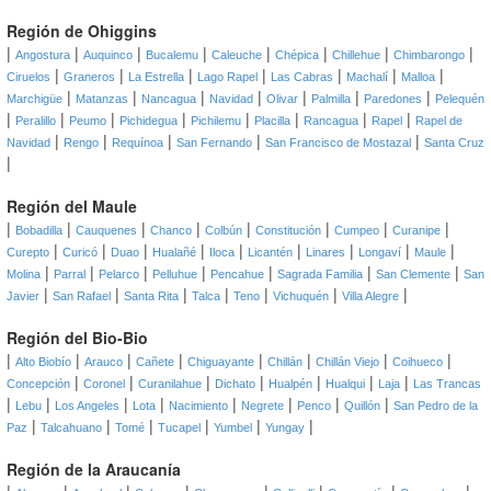
Región de Ohiggins
|
|
|
|
|
|
|
|
Angostura
Auquinco
Bucalemu
Caleuche
Chépica
Chillehue
Chimbarongo
|
|
|
|
|
|
|
Ciruelos
Graneros
La Estrella
Lago Rapel
Las Cabras
Machalí
Malloa
|
|
|
|
|
|
|
Marchigüe
Matanzas
Nancagua
Navidad
Olivar
Palmilla
Paredones
Pelequén
|
|
|
|
|
|
|
|
Peralillo
Peumo
Pichidegua
Pichilemu
Placilla
Rancagua
Rapel
Rapel de
|
|
|
|
|
Navidad
Rengo
Requínoa
San Fernando
San Francisco de Mostazal
Santa Cruz
|
Región del Maule
|
|
|
|
|
|
|
|
Bobadilla
Cauquenes
Chanco
Colbún
Constitución
Cumpeo
Curanipe
|
|
|
|
|
|
|
|
|
Curepto
Curicó
Duao
Hualañé
Iloca
Licantén
Linares
Longaví
Maule
|
|
|
|
|
|
|
Molina
Parral
Pelarco
Pelluhue
Pencahue
Sagrada Familia
San Clemente
San
|
|
|
|
|
|
|
Javier
San Rafael
Santa Rita
Talca
Teno
Vichuquén
Villa Alegre
Región del Bio-Bio
|
|
|
|
|
|
|
|
Alto Biobío
Arauco
Cañete
Chiguayante
Chillán
Chillán Viejo
Coihueco
|
|
|
|
|
|
|
Concepción
Coronel
Curanilahue
Dichato
Hualpén
Hualqui
Laja
Las Trancas
|
|
|
|
|
|
|
|
Lebu
Los Angeles
Lota
Nacimiento
Negrete
Penco
Quillón
San Pedro de la
|
|
|
|
|
|
Paz
Talcahuano
Tomé
Tucapel
Yumbel
Yungay
Región de la Araucanía