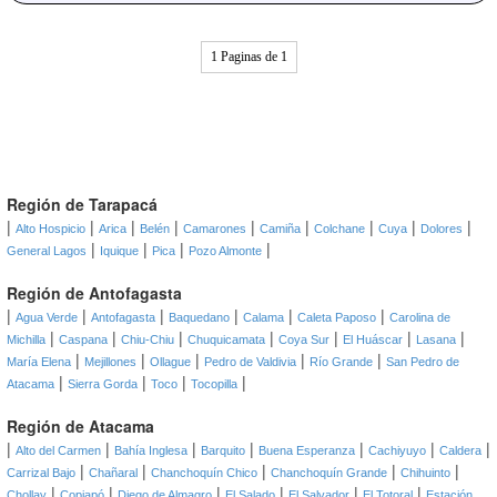
1 Paginas de 1
Región de Tarapacá
|
|
|
|
|
|
|
|
|
Alto Hospicio
Arica
Belén
Camarones
Camiña
Colchane
Cuya
Dolores
|
|
|
|
General Lagos
Iquique
Pica
Pozo Almonte
Región de Antofagasta
|
|
|
|
|
|
Agua Verde
Antofagasta
Baquedano
Calama
Caleta Paposo
Carolina de
|
|
|
|
|
|
|
Michilla
Caspana
Chiu-Chiu
Chuquicamata
Coya Sur
El Huáscar
Lasana
|
|
|
|
|
María Elena
Mejillones
Ollague
Pedro de Valdivia
Río Grande
San Pedro de
|
|
|
|
Atacama
Sierra Gorda
Toco
Tocopilla
Región de Atacama
|
|
|
|
|
|
|
Alto del Carmen
Bahía Inglesa
Barquito
Buena Esperanza
Cachiyuyo
Caldera
|
|
|
|
|
Carrizal Bajo
Chañaral
Chanchoquín Chico
Chanchoquín Grande
Chihuinto
|
|
|
|
|
|
Chollay
Copiapó
Diego de Almagro
El Salado
El Salvador
El Totoral
Estación