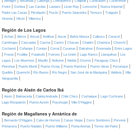
|
|
|
|
|
|
|
|
Almagro
Ancahual
Caburga
Cherquenco
Collipulli
Curacautín
Curarrehue
|
|
|
|
|
|
|
Freire
Gorbea
Las Cardas
Lautaro
Lican-Ray
Loncoche
Nueva Imperial
|
|
|
|
|
|
Padre Las Casas
Pitrufquén
Pucón
Puerto Saavedra
Temuco
Traiguén
|
|
|
Victoria
Vilcún
Villarrica
Región de Los Lagos
|
|
|
|
|
|
|
|
|
Achao
Alerce
Ancud
Antilhue
Aucar
Bahía Mansa
Calbuco
Caracol
|
|
|
|
|
|
|
|
Carelmapu
Cascadas
Casma
Castro
Chacao
Chaitén
Chamiza
Chonchi
|
|
|
|
|
|
|
Cochamó
Coñaripe
Contao
Corral
Curanue
Dalcahue
Ensenada
Entre Lagos
|
|
|
|
|
|
|
|
Fresia
Frutillar
Futaleufú
Futrono
La Unión
Lago Ranco
Llanquihue
Los
|
|
|
|
|
|
|
Lagos
Los Muermos
Maullín
Neltume
Niebla
Osorno
Paraguay Chico
|
|
|
|
|
|
Petrohue
Puerto Montt
Puerto Octay
Puerto Ramírez
Puerto Varas
Purranque
|
|
|
|
|
|
Quellón
Quemchi
Río Bueno
Río Negro
San José de la Mariquina
Valdivia
Villa
|
Vanguardia
Región de Aisén de Carlos Ibá
|
|
|
|
|
|
|
Aisén
Balmaceda
Caleta Andrade
Chile Chico
Coyhaique
Lago Cochrane
|
|
|
|
Lago Risopatrón
Puerto Aysén
Puyuhuapi
Villa O'Higgins
Región de Magallanes y Antártica de
|
|
|
|
|
|
Bernardo O'Higgins
Cabo de Hornos
Casas Viejas
Cerro Sombrero
Porvenir
|
|
|
|
|
Primavera
Puerto Natales
Puerto Williams
Punta Arenas
Torres del Paine