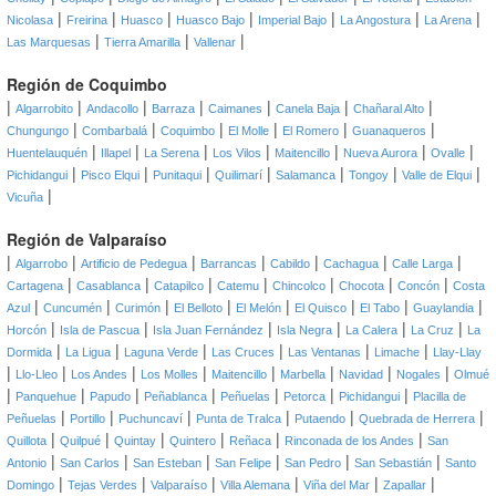
|
|
|
|
|
|
|
Nicolasa
Freirina
Huasco
Huasco Bajo
Imperial Bajo
La Angostura
La Arena
|
|
|
Las Marquesas
Tierra Amarilla
Vallenar
Región de Coquimbo
|
|
|
|
|
|
|
Algarrobito
Andacollo
Barraza
Caimanes
Canela Baja
Chañaral Alto
|
|
|
|
|
|
Chungungo
Combarbalá
Coquimbo
El Molle
El Romero
Guanaqueros
|
|
|
|
|
|
|
Huentelauquén
Illapel
La Serena
Los Vilos
Maitencillo
Nueva Aurora
Ovalle
|
|
|
|
|
|
|
Pichidangui
Pisco Elqui
Punitaqui
Quilimarí
Salamanca
Tongoy
Valle de Elqui
|
Vicuña
Región de Valparaíso
|
|
|
|
|
|
|
Algarrobo
Artificio de Pedegua
Barrancas
Cabildo
Cachagua
Calle Larga
|
|
|
|
|
|
|
Cartagena
Casablanca
Catapilco
Catemu
Chincolco
Chocota
Concón
Costa
|
|
|
|
|
|
|
|
Azul
Cuncumén
Curimón
El Belloto
El Melón
El Quisco
El Tabo
Guaylandia
|
|
|
|
|
|
Horcón
Isla de Pascua
Isla Juan Fernández
Isla Negra
La Calera
La Cruz
La
|
|
|
|
|
|
Dormida
La Ligua
Laguna Verde
Las Cruces
Las Ventanas
Limache
Llay-Llay
|
|
|
|
|
|
|
|
Llo-Lleo
Los Andes
Los Molles
Maitencillo
Marbella
Navidad
Nogales
Olmué
|
|
|
|
|
|
|
Panquehue
Papudo
Peñablanca
Peñuelas
Petorca
Pichidangui
Placilla de
|
|
|
|
|
|
Peñuelas
Portillo
Puchuncaví
Punta de Tralca
Putaendo
Quebrada de Herrera
|
|
|
|
|
|
Quillota
Quilpué
Quintay
Quintero
Reñaca
Rinconada de los Andes
San
|
|
|
|
|
|
Antonio
San Carlos
San Esteban
San Felipe
San Pedro
San Sebastián
Santo
|
|
|
|
|
|
Domingo
Tejas Verdes
Valparaíso
Villa Alemana
Viña del Mar
Zapallar