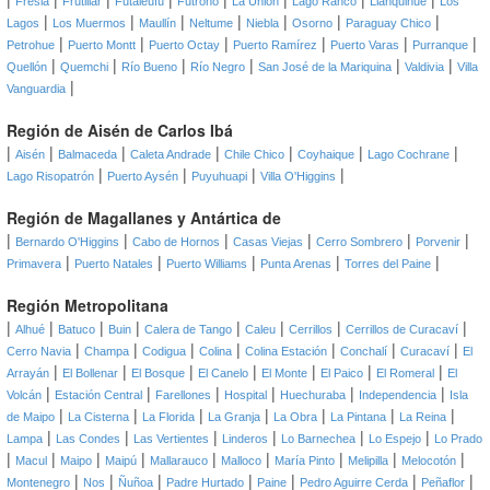
Fresia
Frutillar
Futaleufú
Futrono
La Unión
Lago Ranco
Llanquihue
Los
|
|
|
|
|
|
|
Lagos
Los Muermos
Maullín
Neltume
Niebla
Osorno
Paraguay Chico
|
|
|
|
|
|
Petrohue
Puerto Montt
Puerto Octay
Puerto Ramírez
Puerto Varas
Purranque
|
|
|
|
|
|
Quellón
Quemchi
Río Bueno
Río Negro
San José de la Mariquina
Valdivia
Villa
|
Vanguardia
Región de Aisén de Carlos Ibá
|
|
|
|
|
|
|
Aisén
Balmaceda
Caleta Andrade
Chile Chico
Coyhaique
Lago Cochrane
|
|
|
|
Lago Risopatrón
Puerto Aysén
Puyuhuapi
Villa O'Higgins
Región de Magallanes y Antártica de
|
|
|
|
|
|
Bernardo O'Higgins
Cabo de Hornos
Casas Viejas
Cerro Sombrero
Porvenir
|
|
|
|
|
Primavera
Puerto Natales
Puerto Williams
Punta Arenas
Torres del Paine
Región Metropolitana
|
|
|
|
|
|
|
|
Alhué
Batuco
Buin
Calera de Tango
Caleu
Cerrillos
Cerrillos de Curacaví
|
|
|
|
|
|
|
Cerro Navia
Champa
Codigua
Colina
Colina Estación
Conchalí
Curacaví
El
|
|
|
|
|
|
|
Arrayán
El Bollenar
El Bosque
El Canelo
El Monte
El Paico
El Romeral
El
|
|
|
|
|
|
Volcán
Estación Central
Farellones
Hospital
Huechuraba
Independencia
Isla
|
|
|
|
|
|
|
de Maipo
La Cisterna
La Florida
La Granja
La Obra
La Pintana
La Reina
|
|
|
|
|
|
Lampa
Las Condes
Las Vertientes
Linderos
Lo Barnechea
Lo Espejo
Lo Prado
|
|
|
|
|
|
|
|
|
Macul
Maipo
Maipú
Mallarauco
Malloco
María Pinto
Melipilla
Melocotón
|
|
|
|
|
|
|
Montenegro
Nos
Ñuñoa
Padre Hurtado
Paine
Pedro Aguirre Cerda
Peñaflor