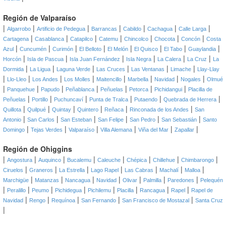
Región de Valparaíso
|
|
|
|
|
|
|
Algarrobo
Artificio de Pedegua
Barrancas
Cabildo
Cachagua
Calle Larga
|
|
|
|
|
|
|
Cartagena
Casablanca
Catapilco
Catemu
Chincolco
Chocota
Concón
Costa
|
|
|
|
|
|
|
|
Azul
Cuncumén
Curimón
El Belloto
El Melón
El Quisco
El Tabo
Guaylandia
|
|
|
|
|
|
Horcón
Isla de Pascua
Isla Juan Fernández
Isla Negra
La Calera
La Cruz
La
|
|
|
|
|
|
Dormida
La Ligua
Laguna Verde
Las Cruces
Las Ventanas
Limache
Llay-Llay
|
|
|
|
|
|
|
|
Llo-Lleo
Los Andes
Los Molles
Maitencillo
Marbella
Navidad
Nogales
Olmué
|
|
|
|
|
|
|
Panquehue
Papudo
Peñablanca
Peñuelas
Petorca
Pichidangui
Placilla de
|
|
|
|
|
|
Peñuelas
Portillo
Puchuncaví
Punta de Tralca
Putaendo
Quebrada de Herrera
|
|
|
|
|
|
Quillota
Quilpué
Quintay
Quintero
Reñaca
Rinconada de los Andes
San
|
|
|
|
|
|
Antonio
San Carlos
San Esteban
San Felipe
San Pedro
San Sebastián
Santo
|
|
|
|
|
|
Domingo
Tejas Verdes
Valparaíso
Villa Alemana
Viña del Mar
Zapallar
Región de Ohiggins
|
|
|
|
|
|
|
|
Angostura
Auquinco
Bucalemu
Caleuche
Chépica
Chillehue
Chimbarongo
|
|
|
|
|
|
|
Ciruelos
Graneros
La Estrella
Lago Rapel
Las Cabras
Machalí
Malloa
|
|
|
|
|
|
|
Marchigüe
Matanzas
Nancagua
Navidad
Olivar
Palmilla
Paredones
Pelequén
|
|
|
|
|
|
|
|
Peralillo
Peumo
Pichidegua
Pichilemu
Placilla
Rancagua
Rapel
Rapel de
|
|
|
|
|
Navidad
Rengo
Requínoa
San Fernando
San Francisco de Mostazal
Santa Cruz
|