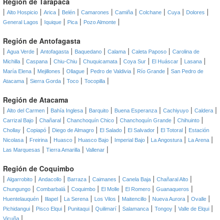
Región de Tarapacá
|
|
|
|
|
|
|
|
|
Alto Hospicio
Arica
Belén
Camarones
Camiña
Colchane
Cuya
Dolores
|
|
|
|
General Lagos
Iquique
Pica
Pozo Almonte
Región de Antofagasta
|
|
|
|
|
|
Agua Verde
Antofagasta
Baquedano
Calama
Caleta Paposo
Carolina de
|
|
|
|
|
|
|
Michilla
Caspana
Chiu-Chiu
Chuquicamata
Coya Sur
El Huáscar
Lasana
|
|
|
|
|
María Elena
Mejillones
Ollague
Pedro de Valdivia
Río Grande
San Pedro de
|
|
|
|
Atacama
Sierra Gorda
Toco
Tocopilla
Región de Atacama
|
|
|
|
|
|
|
Alto del Carmen
Bahía Inglesa
Barquito
Buena Esperanza
Cachiyuyo
Caldera
|
|
|
|
|
Carrizal Bajo
Chañaral
Chanchoquín Chico
Chanchoquín Grande
Chihuinto
|
|
|
|
|
|
Chollay
Copiapó
Diego de Almagro
El Salado
El Salvador
El Totoral
Estación
|
|
|
|
|
|
|
Nicolasa
Freirina
Huasco
Huasco Bajo
Imperial Bajo
La Angostura
La Arena
|
|
|
Las Marquesas
Tierra Amarilla
Vallenar
Región de Coquimbo
|
|
|
|
|
|
|
Algarrobito
Andacollo
Barraza
Caimanes
Canela Baja
Chañaral Alto
|
|
|
|
|
|
Chungungo
Combarbalá
Coquimbo
El Molle
El Romero
Guanaqueros
|
|
|
|
|
|
|
Huentelauquén
Illapel
La Serena
Los Vilos
Maitencillo
Nueva Aurora
Ovalle
|
|
|
|
|
|
|
Pichidangui
Pisco Elqui
Punitaqui
Quilimarí
Salamanca
Tongoy
Valle de Elqui
|
Vicuña