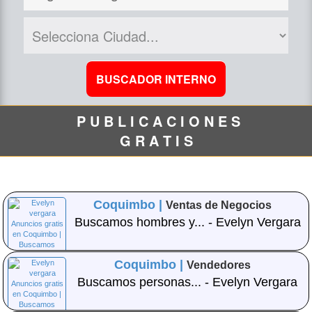
P U B L I C A C I O N E S
G R A T I S
Coquimbo |
Ventas de Negocios
Buscamos hombres y... - Evelyn Vergara
Coquimbo |
Vendedores
Buscamos personas... - Evelyn Vergara