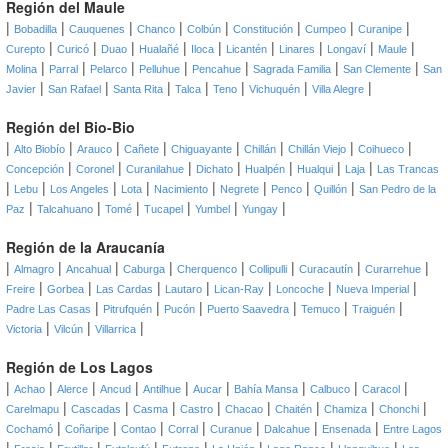
Región del Maule
|
|
|
|
|
|
|
|
Bobadilla
Cauquenes
Chanco
Colbún
Constitución
Cumpeo
Curanipe
|
|
|
|
|
|
|
|
|
Curepto
Curicó
Duao
Hualañé
Iloca
Licantén
Linares
Longaví
Maule
|
|
|
|
|
|
|
Molina
Parral
Pelarco
Pelluhue
Pencahue
Sagrada Familia
San Clemente
San
|
|
|
|
|
|
|
Javier
San Rafael
Santa Rita
Talca
Teno
Vichuquén
Villa Alegre
Región del Bio-Bio
|
|
|
|
|
|
|
|
Alto Biobío
Arauco
Cañete
Chiguayante
Chillán
Chillán Viejo
Coihueco
|
|
|
|
|
|
|
Concepción
Coronel
Curanilahue
Dichato
Hualpén
Hualqui
Laja
Las Trancas
|
|
|
|
|
|
|
|
Lebu
Los Angeles
Lota
Nacimiento
Negrete
Penco
Quillón
San Pedro de la
|
|
|
|
|
|
Paz
Talcahuano
Tomé
Tucapel
Yumbel
Yungay
Región de la Araucanía
|
|
|
|
|
|
|
|
Almagro
Ancahual
Caburga
Cherquenco
Collipulli
Curacautín
Curarrehue
|
|
|
|
|
|
|
Freire
Gorbea
Las Cardas
Lautaro
Lican-Ray
Loncoche
Nueva Imperial
|
|
|
|
|
|
Padre Las Casas
Pitrufquén
Pucón
Puerto Saavedra
Temuco
Traiguén
|
|
|
Victoria
Vilcún
Villarrica
Región de Los Lagos
|
|
|
|
|
|
|
|
|
Achao
Alerce
Ancud
Antilhue
Aucar
Bahía Mansa
Calbuco
Caracol
|
|
|
|
|
|
|
|
Carelmapu
Cascadas
Casma
Castro
Chacao
Chaitén
Chamiza
Chonchi
|
|
|
|
|
|
|
Cochamó
Coñaripe
Contao
Corral
Curanue
Dalcahue
Ensenada
Entre Lagos
|
|
|
|
|
|
|
|