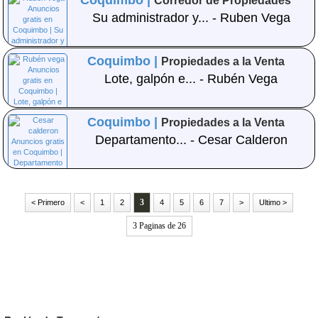
Coquimbo |
Corredor de Propiedades
Su administrador y... - Ruben Vega
Coquimbo |
Propiedades a la Venta
Lote, galpón e... - Rubén Vega
Coquimbo |
Propiedades a la Venta
Departamento... - Cesar Calderon
3
< Primero
<
1
2
4
5
6
7
>
Ultimo >
3 Paginas de 26